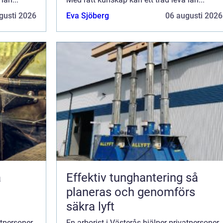
gusti 2026
Eva Sjöberg
06 augusti 2026
Effektiv tunghantering så
planeras och genomförs
säkra lyft
atpersoner,
En arborist i Västerås hjälper privatpersoner,