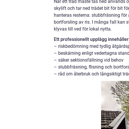
När ett träd måste tas ned används of
skylift och tar ned trädet bit för bit
hanteras resterna: stubbfräsning för a
bortforsling av ris. I många fall kan 
klyvas till ved för lokal nytta.
Ett professionellt upplägg innehåller
– riskbedömning med tydlig åtgärds
– beskärning enligt vedertagna stan
– säker sektionsfällning vid behov
– stubbfräsning, flisning och bortfor
– råd om återbruk och långsiktigt t