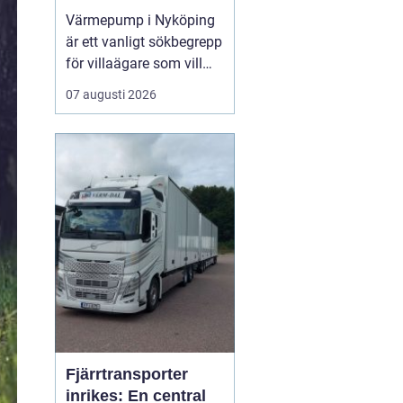
din bostad
Värmepump i Nyköping
är ett vanligt sökbegrepp
för villaägare som vill
sänka sina
07 augusti 2026
energikostnader och
samtidigt få ett
behagligt inomhusklimat
året runt. Många i
området vänder sig till ...
Fjärrtransporter
inrikes: En central