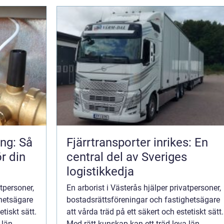
ng: Så
Fjärrtransporter inrikes: En
ör din
central del av Sveriges
logistikkedja
atpersoner,
En arborist i Västerås hjälper privatpersoner,
ghetsägare
bostadsrättsföreningar och fastighetsägare
etiskt sätt.
att vårda träd på ett säkert och estetiskt sätt.
län...
Med rätt kunskap kan ett träd leva län...