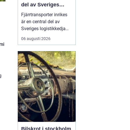
del av Sveriges
logistikkedja
Fjärrtransporter inrikes
är en central del av
Sveriges logistikkedja
och avgörande för att
06 augusti 2026
varor ska nå rätt plats i
omi
rätt tid. Genom
välplanerade rutter,
samordnade flöden och
moderna fordon kan
g
före...
Bilskrot i stockholm