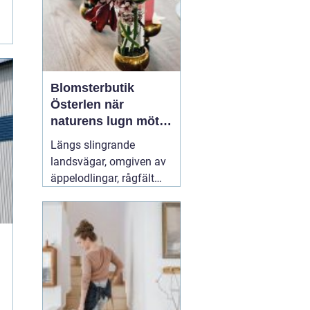
moppning och d...
Blomsterbutik
Österlen när
naturens lugn möter
kreativt hantverk
Längs slingrande
landsvägar, omgiven av
äppelodlingar, rågfält
och havsvindar, har
blomsterhantverket på
Österlen fått en alldeles
egen karaktär. Här går
säsong, hållbarhet och
personligt uttryck före
snabba lösningar.
31 juli