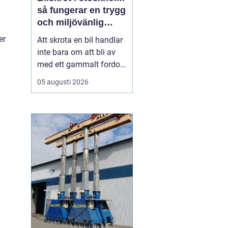
så fungerar en trygg
och miljövänlig
skrotning
er
Att skrota en bil handlar
inte bara om att bli av
med ett gammalt fordon.
För många bilägare i
05 augusti 2026
Stockholm väcker
processen frågor: Hur
går skrotningen till?
Vilka papper behövs?
Hur ser man till att bilen
tas om hand på ett
miljöriktigt sätt? En
seriö...