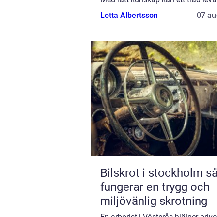
Lotta Albertsson
07 au
Bilskrot i stockholm så
fungerar en trygg och
miljövänlig skrotning
En arborist i Västerås hjälper priv