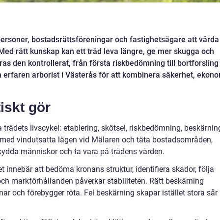
tpersoner, bostadsrättsföreningar och fastighetsägare att vårda
. Med rätt kunskap kan ett träd leva längre, ge mer skugga och
as den kontrollerat, från första riskbedömning till bortforsling
 erfaren arborist i Västerås för att kombinera säkerhet, ekon
iskt gör
trädets livscykel: etablering, skötsel, riskbedömning, beskärnin
, med vindutsatta lägen vid Mälaren och täta bostadsområden,
skydda människor och ta vara på trädens värden.
Det innebär att bedöma kronans struktur, identifiera skador, följa
ch markförhållanden påverkar stabiliteten. Rätt beskärning
ar och förebygger röta. Fel beskärning skapar istället stora sår