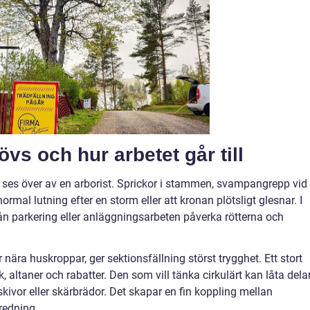
vs och hur arbetet går till
bör ses över av en arborist. Sprickor i stammen, svampangrepp vid
rmal lutning efter en storm eller att kronan plötsligt glesnar. I
n parkering eller anläggningsarbeten påverka rötterna och
år nära huskroppar, ger sektionsfällning störst trygghet. Ett stort
 altaner och rabatter. Den som vill tänka cirkulärt kan låta dela
skivor eller skärbrädor. Det skapar en fin koppling mellan
redning.