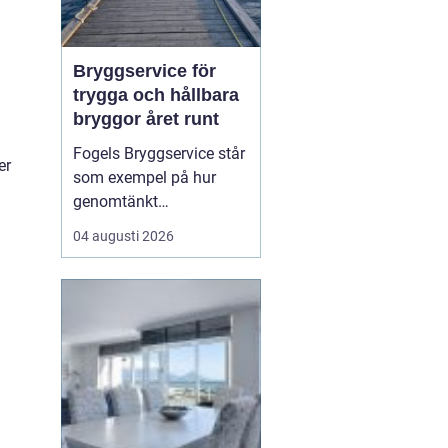
Bryggservice för
trygga och hållbara
bryggor året runt
Fogels Bryggservice står
er
som exempel på hur
genomtänkt
bryggservice kan
04 augusti 2026
h
förvandla en brygga från
en enkel landningsplats
till en säker och hållbar
lösning för både båtliv
och bad. Bryggserv...