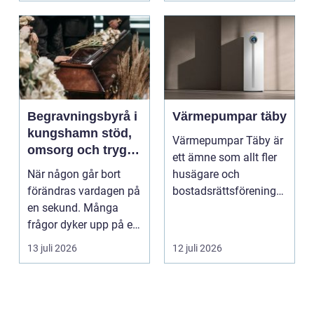
Begravningsbyrå i
Värmepumpar täby
kungshamn stöd,
Värmepumpar Täby är
omsorg och trygg
ett ämne som allt fler
vägledning
När någon går bort
husägare och
förändras vardagen på
bostadsrättsföreningar
en sekund. Många
intresserar sig för n...
frågor dyker upp på en
gång: Vad händer nu...
13 juli 2026
12 juli 2026