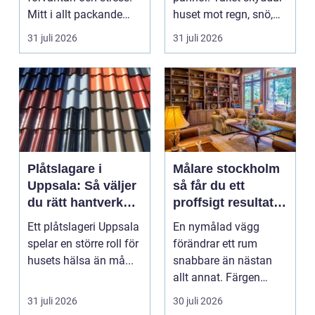
Mitt i allt packande
huset mot regn, snö,
och planerande dy...
blåst och stark vå...
31 juli 2026
31 juli 2026
Plåtslagare i
Målare stockholm
Uppsala: Så väljer
så får du ett
du rätt hantverkare
proffsigt resultat
för tak och fasad
hemma
Ett plåtslageri Uppsala
En nymålad vägg
spelar en större roll för
förändrar ett rum
husets hälsa än må...
snabbare än nästan
allt annat. Färgen
påverkar hur vi
31 juli 2026
30 juli 2026
upplever lju...