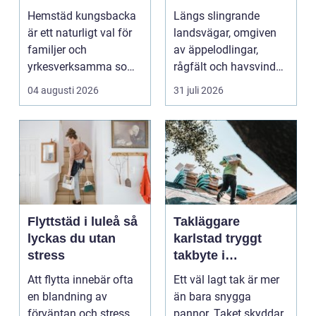
en lugnare vardag
möter kreativt
Hemstäd kungsbacka
Längs slingrande
hantverk
är ett naturligt val för
landsvägar, omgiven
familjer och
av äppelodlingar,
yrkesverksamma som
rågfält och havsvindar,
vill ha ett rent hem
har
04 augusti 2026
31 juli 2026
uta...
blomsterhantverke...
Flyttstäd i luleå så
Takläggare
lyckas du utan
karlstad tryggt
stress
takbyte i
värmländskt klimat
Att flytta innebär ofta
Ett väl lagt tak är mer
en blandning av
än bara snygga
förväntan och stress.
pannor. Taket skyddar