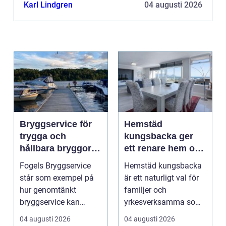
flyttupp...
Karl Lindgren
04 augusti 2026
Bryggservice för
Hemstäd
trygga och
kungsbacka ger
hållbara bryggor
ett renare hem och
året runt
en lugnare vardag
Fogels Bryggservice
Hemstäd kungsbacka
står som exempel på
är ett naturligt val för
hur genomtänkt
familjer och
bryggservice kan
yrkesverksamma som
förvan...
vill ha ett rent hem
04 augusti 2026
04 augusti 2026