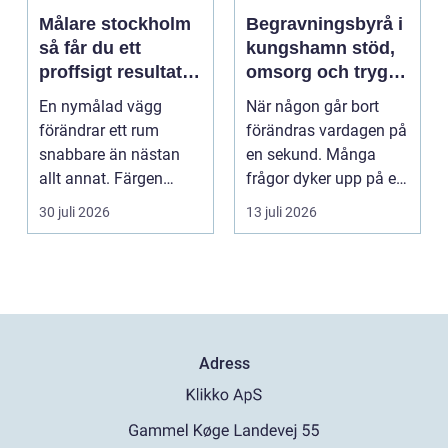
Målare stockholm
Begravningsbyrå i
så får du ett
kungshamn stöd,
proffsigt resultat
omsorg och trygg
hemma
vägledning
En nymålad vägg
När någon går bort
förändrar ett rum
förändras vardagen på
snabbare än nästan
en sekund. Många
allt annat. Färgen
frågor dyker upp på en
påverkar hur vi
gång: Vad händer nu...
30 juli 2026
13 juli 2026
upplever lju...
Adress