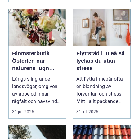
uta...
Blomsterbutik
Flyttstäd i luleå så
Österlen när
lyckas du utan
naturens lugn
stress
möter kreativt
Längs slingrande
Att flytta innebär ofta
hantverk
landsvägar, omgiven
en blandning av
av äppelodlingar,
förväntan och stress.
rågfält och havsvindar,
Mitt i allt packande
har
och planerande dy...
31 juli 2026
31 juli 2026
blomsterhantverke...