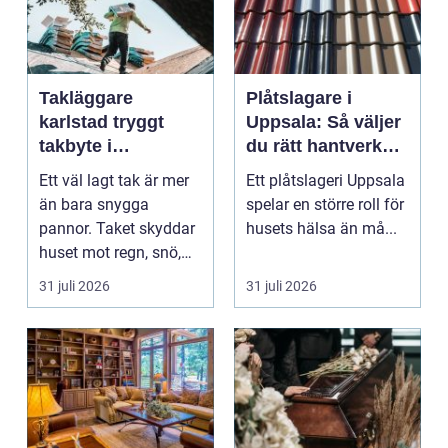
Takläggare
Plåtslagare i
karlstad tryggt
Uppsala: Så väljer
takbyte i
du rätt hantverkare
värmländskt klimat
för tak och fasad
Ett väl lagt tak är mer
Ett plåtslageri Uppsala
än bara snygga
spelar en större roll för
pannor. Taket skyddar
husets hälsa än må...
huset mot regn, snö,
blåst och stark vå...
31 juli 2026
31 juli 2026