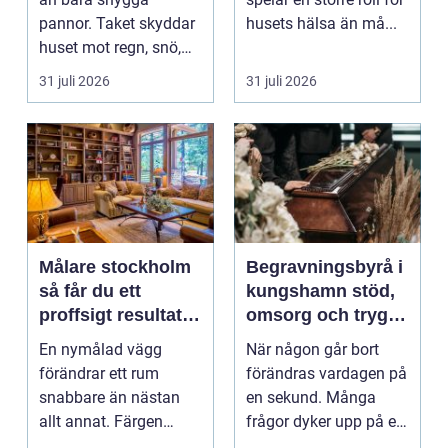
pannor. Taket skyddar
husets hälsa än må...
huset mot regn, snö,
blåst och stark vå...
31 juli 2026
31 juli 2026
Målare stockholm
Begravningsbyrå i
så får du ett
kungshamn stöd,
proffsigt resultat
omsorg och trygg
hemma
vägledning
En nymålad vägg
När någon går bort
förändrar ett rum
förändras vardagen på
snabbare än nästan
en sekund. Många
allt annat. Färgen
frågor dyker upp på en
påverkar hur vi
gång: Vad händer nu...