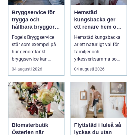
Bryggservice för
Hemstäd
trygga och
kungsbacka ger
hållbara bryggor
ett renare hem och
året runt
en lugnare vardag
Fogels Bryggservice
Hemstäd kungsbacka
står som exempel på
är ett naturligt val för
hur genomtänkt
familjer och
bryggservice kan
yrkesverksamma som
förvan...
vill ha ett rent hem
04 augusti 2026
04 augusti 2026
uta...
Blomsterbutik
Flyttstäd i luleå så
Österlen när
lyckas du utan