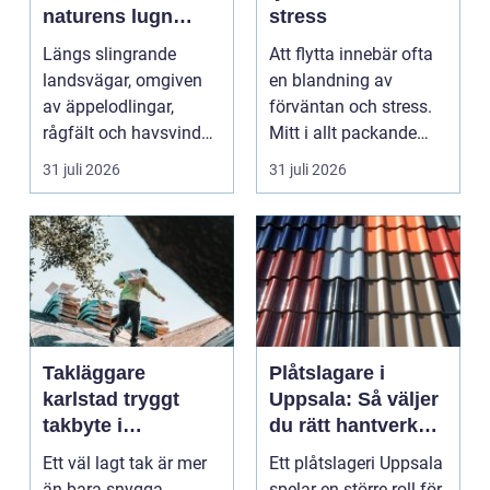
naturens lugn
stress
möter kreativt
Längs slingrande
Att flytta innebär ofta
hantverk
landsvägar, omgiven
en blandning av
av äppelodlingar,
förväntan och stress.
rågfält och havsvindar,
Mitt i allt packande
har
och planerande dy...
31 juli 2026
31 juli 2026
blomsterhantverke...
Takläggare
Plåtslagare i
karlstad tryggt
Uppsala: Så väljer
takbyte i
du rätt hantverkare
värmländskt klimat
för tak och fasad
Ett väl lagt tak är mer
Ett plåtslageri Uppsala
än bara snygga
spelar en större roll för