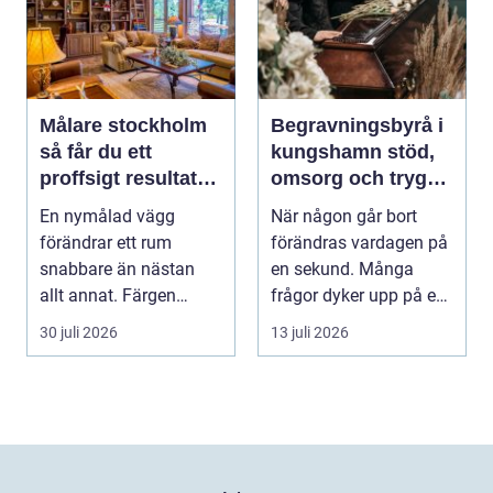
Målare stockholm
Begravningsbyrå i
så får du ett
kungshamn stöd,
proffsigt resultat
omsorg och trygg
hemma
vägledning
En nymålad vägg
När någon går bort
förändrar ett rum
förändras vardagen på
snabbare än nästan
en sekund. Många
allt annat. Färgen
frågor dyker upp på en
påverkar hur vi
gång: Vad händer nu...
30 juli 2026
13 juli 2026
upplever lju...