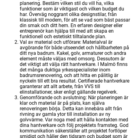
planering. Bestäm vilken stil du vill ha, vilka
funktioner som är viktigast och vilken budget du
har. Överväg noggrant olika designstilar, från
klassisk till modern, för att se vad som bäst passar
din smak och ditt hem. En erfaren designer eller
entreprenör kan hjälpa till med att skapa en
funktionell och estetiskt tilltalande plan.
Val av material och utförare: Materialval är
avgörande för både utseendet och hållbarheten på
ditt nya badrum. Kakel, golv, armaturer och andra
element måste väljas med omsorg. Dessutom är
det viktigt att välja rätt hantverkare. I Malmö finns
det många duktiga yrkesspecialister inom
badrumsrenovering, och att hitta en pålitlig är
nyckeln till ett bra resultat. Certifierade hantverkare
garanterar att allt arbete, från VVS till
elinstallationer, sker enligt gällande regelverk.
Genomförande och avslutning: När planeringen är
klar och material är på plats, kan själva
renoveringen börja. Detta kan innebära allt från
rivning av gamla ytor till installation av ny
golvvärme. Var noga med att hålla kontakten med
dina hantverkare och följ projektets framsteg. God
kommunikation säkerställer att projektet fortlöper
smidigt och håller den tidsram och budget som är