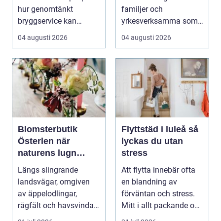
hur genomtänkt
familjer och
bryggservice kan
yrkesverksamma som
förvan...
vill ha ett rent hem
04 augusti 2026
04 augusti 2026
uta...
Blomsterbutik
Flyttstäd i luleå så
Österlen när
lyckas du utan
naturens lugn
stress
möter kreativt
Längs slingrande
Att flytta innebär ofta
hantverk
landsvägar, omgiven
en blandning av
av äppelodlingar,
förväntan och stress.
rågfält och havsvindar,
Mitt i allt packande och
har
planerande dy...