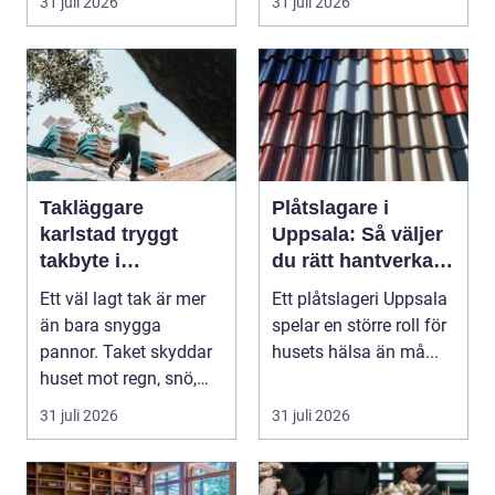
31 juli 2026
31 juli 2026
blomsterhantverke...
Takläggare
Plåtslagare i
karlstad tryggt
Uppsala: Så väljer
takbyte i
du rätt hantverkare
värmländskt klimat
för tak och fasad
Ett väl lagt tak är mer
Ett plåtslageri Uppsala
än bara snygga
spelar en större roll för
pannor. Taket skyddar
husets hälsa än må...
huset mot regn, snö,
blåst och stark vå...
31 juli 2026
31 juli 2026