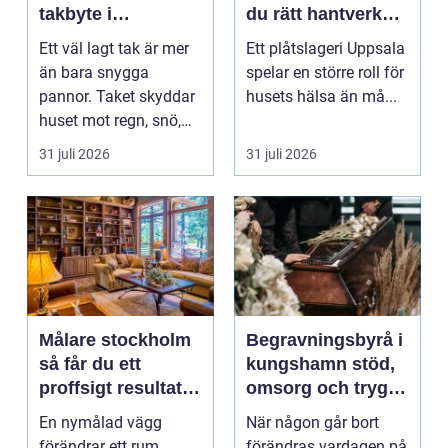
takbyte i
du rätt hantverkare
värmländskt klimat
för tak och fasad
Ett väl lagt tak är mer
Ett plåtslageri Uppsala
än bara snygga
spelar en större roll för
pannor. Taket skyddar
husets hälsa än må...
huset mot regn, snö,
blåst och stark vå...
31 juli 2026
31 juli 2026
Målare stockholm
Begravningsbyrå i
så får du ett
kungshamn stöd,
proffsigt resultat
omsorg och trygg
hemma
vägledning
En nymålad vägg
När någon går bort
förändrar ett rum
förändras vardagen på