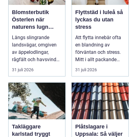
Blomsterbutik
Flyttstäd i luleå så
Österlen när
lyckas du utan
naturens lugn
stress
möter kreativt
Längs slingrande
Att flytta innebär ofta
hantverk
landsvägar, omgiven
en blandning av
av äppelodlingar,
förväntan och stress.
rågfält och havsvindar,
Mitt i allt packande
har
och planerande dy...
31 juli 2026
31 juli 2026
blomsterhantverke...
Takläggare
Plåtslagare i
karlstad tryggt
Uppsala: Så väljer