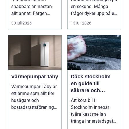
snabbare än nästan
en sekund. Många
allt annat. Färgen
frågor dyker upp på en
påverkar hur vi
gång: Vad händer nu...
30 juli 2026
13 juli 2026
upplever lju...
Värmepumpar täby
Däck stockholm
en guide till
Värmepumpar Täby är
säkrare och
ett ämne som allt fler
smartare däckval i
husägare och
Att köra bil i
storstan
bostadsrättsföreningar
Stockholm innebär
intresserar sig för n...
tvära kast mellan
trånga innerstadsgator,
motorvägspendling