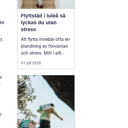
Flyttstäd i luleå så
del
lyckas du utan
stress
Att flytta innebär ofta en
tt
blandning av förväntan
och stress. Mitt i allt
packande och
31 juli 2026
planerande dyker en av
de tyngsta punkterna
ör
upp: flyttstädningen. För
a
många i Luleå är
flyttstäd Luleå något
som avgör om
besiktningen går
igenom, om
?
depositionen ...