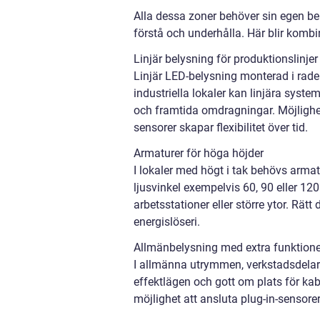
Alla dessa zoner behöver sin egen bel
förstå och underhålla. Här blir komb
Linjär belysning för produktionslinje
Linjär LED-belysning monterad i rade
industriella lokaler kan linjära sys
och framtida omdragningar. Möjlighet 
sensorer skapar flexibilitet över tid.
Armaturer för höga höjder
I lokaler med högt i tak behövs armat
ljusvinkel exempelvis 60, 90 eller 12
arbetsstationer eller större ytor. R
energislöseri.
Allmänbelysning med extra funktione
I allmänna utrymmen, verkstadsdelar 
effektlägen och gott om plats för kab
möjlighet att ansluta plug-in-sensorer