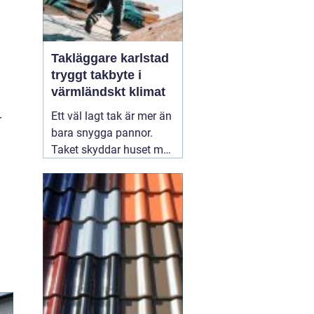
Takläggare karlstad
tryggt takbyte i
värmländskt klimat
Ett väl lagt tak är mer än
r
bara snygga pannor.
Taket skyddar huset mot
regn, snö, blåst och stark
vårsol. I Karlstad och
övriga Värmland, där
vintern kan vara lång
och nederbörden
varierar, får taket arbeta
hårt året runt. Därför blir
valet
31 juli 2026