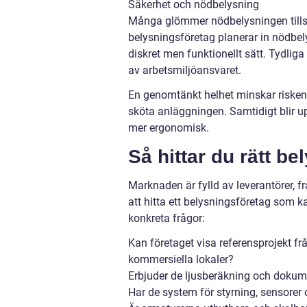
Säkerhet och nödbelysning
Många glömmer nödbelysningen tills e
belysningsföretag planerar in nödbelys
diskret men funktionellt sätt. Tydliga
av arbetsmiljöansvaret.
En genomtänkt helhet minskar risken f
sköta anläggningen. Samtidigt blir u
mer ergonomisk.
Så hittar du rätt b
Marknaden är fylld av leverantörer, f
att hitta ett belysningsföretag som k
konkreta frågor:
Kan företaget visa referensprojekt från
kommersiella lokaler?
Erbjuder de ljusberäkning och dokume
Har de system för styrning, sensorer 