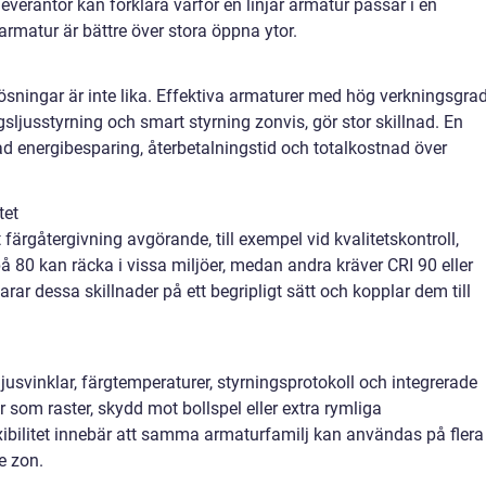
everantör kan förklara varför en linjär armatur passar i en
rmatur är bättre över stora öppna ytor.
ösningar är inte lika. Effektiva armaturer med hög verkningsgrad
ljusstyrning och smart styrning zonvis, gör stor skillnad. En
tad energibesparing, återbetalningstid och totalkostnad över
tet
t färgåtergivning avgörande, till exempel vid kvalitetskontroll,
på 80 kan räcka i vissa miljöer, medan andra kräver CRI 90 eller
arar dessa skillnader på ett begripligt sätt och kopplar dem till
usvinklar, färgtemperaturer, styrningsprotokoll och integrerade
ör som raster, skydd mot bollspel eller extra rymliga
ibilitet innebär att samma armaturfamilj kan användas på flera
e zon.