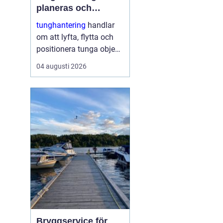
planeras och
genomförs säkra
tunghantering
handlar
lyft
om att lyfta, flytta och
positionera tunga objekt
som maskiner, hus, broar
04 augusti 2026
och stora
industrikomponenter.
Arbetet kräver noggrann
planering,
specialutrustning och ett
stort fokus på
säkerhet....
Bryggservice för