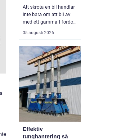
skrotning
Att skrota en bil handlar
inte bara om att bli av
med ett gammalt fordon.
För många bilägare i
05 augusti 2026
Stockholm väcker
processen frågor: Hur
går skrotningen till?
Vilka papper behövs?
Hur ser man till att bilen
tas om hand på ett
miljöriktigt sätt? En
seriö...
ka
Effektiv
nte
tunghantering så