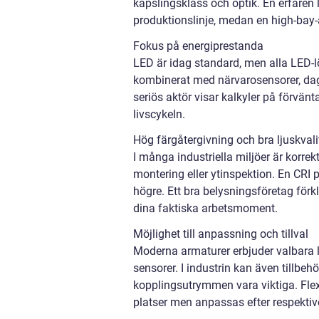
kapslingsklass och optik. En erfaren l
produktionslinje, medan en high-bay-a
Fokus på energiprestanda
LED är idag standard, men alla LED-l
kombinerat med närvarosensorer, dags
seriös aktör visar kalkyler på förvän
livscykeln.
Hög färgåtergivning och bra ljuskvali
I många industriella miljöer är korrek
montering eller ytinspektion. En CRI 
högre. Ett bra belysningsföretag förkl
dina faktiska arbetsmoment.
Möjlighet till anpassning och tillval
Moderna armaturer erbjuder valbara lj
sensorer. I industrin kan även tillbeh
kopplingsutrymmen vara viktiga. Flex
platser men anpassas efter respektiv