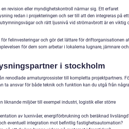
n revision eller myndighetskontroll närmar sig. Ett erfaret
ning redan i projekteringen och ser till att den integreras på ett
 utrymningsvägar och rätt ljusnivå vid strömavbrott är en viktig 
ör felinvesteringar och gör det lättare för driftorganisationen a
pplevelsen för dem som arbetar i lokalerna lugnare, jämnare och
elysningspartner i stockholm
rån renodlade armaturgrossister till kompletta projektpartners. F
an ta ansvar för både teknik och funktion kan du utgå från någr
 liknande miljöer till exempel industri, logistik eller större
ntation av luxnivåer, energiförbrukning och beräknad livslängd
och eventuell integration mot befintlig fastighetsautomation?