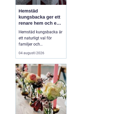
Hemstäd
kungsbacka ger ett
renare hem och en
lugnare vardag
Hemstäd kungsbacka är
ett naturligt val för
familjer och
yrkesverksamma som
04 augusti 2026
vill ha ett rent hem utan
att offra sin fritid.
Många upptäcker hur
mycket energi som
frigörs när de låter en
professionell städpartner
ta hand om
dammsugning,
moppning och d...