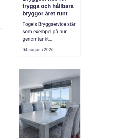
trygga och hållbara
bryggor året runt
Fogels Bryggservice står
,
som exempel på hur
genomtänkt
bryggservice kan
04 augusti 2026
förvandla en brygga från
en enkel landningsplats
till en säker och hållbar
lösning för både båtliv
och bad. Bryggserv...