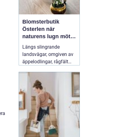
Blomsterbutik
Österlen när
naturens lugn möter
kreativt hantverk
Längs slingrande
landsvägar, omgiven av
äppelodlingar, rågfält
och havsvindar, har
blomsterhantverket på
Österlen fått en alldeles
egen karaktär. Här går
säsong, hållbarhet och
personligt uttryck före
snabba lösningar.
31 juli
era
2026