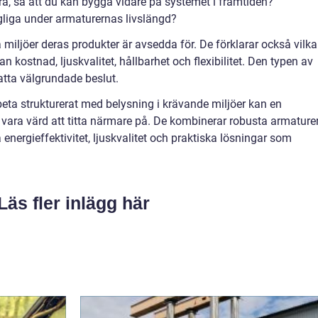
a, så att du kan bygga vidare på systemet i framtiden?
ngliga under armaturernas livslängd?
ka miljöer deras produkter är avsedda för. De förklarar också vilka
kostnad, ljuskvalitet, hållbarhet och flexibilitet. Den typen av
fatta välgrundade beslut.
rbeta strukturerat med belysning i krävande miljöer kan en
vara värd att titta närmare på. De kombinerar robusta armature
 energieffektivitet, ljuskvalitet och praktiska lösningar som
Läs fler inlägg här