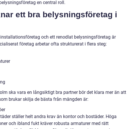
belysningsföretag en central roll.
ar ett bra belysningsföretag i
elinstallationsföretag och ett renodlat belysningsföretag är
liserat företag arbetar ofta strukturerat i flera steg:
turer
ing
olm ska vara en långsiktigt bra partner bör det klara mer än att
 som brukar skilja de bästa från mängden är:
öer
rkstäder ställer helt andra krav än kontor och bostäder. Höga
oner och ibland fukt kräver robusta armaturer med rätt