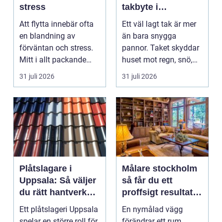
stress
takbyte i
värmländskt klimat
Att flytta innebär ofta
Ett väl lagt tak är mer
en blandning av
än bara snygga
förväntan och stress.
pannor. Taket skyddar
Mitt i allt packande
huset mot regn, snö,
och planerande dy...
blåst och stark vå...
31 juli 2026
31 juli 2026
Plåtslagare i
Målare stockholm
Uppsala: Så väljer
så får du ett
du rätt hantverkare
proffsigt resultat
för tak och fasad
hemma
Ett plåtslageri Uppsala
En nymålad vägg
spelar en större roll för
förändrar ett rum