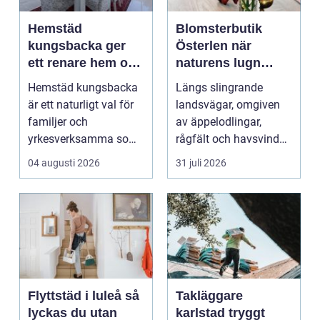
Hemstäd
Blomsterbutik
kungsbacka ger
Österlen när
ett renare hem och
naturens lugn
en lugnare vardag
möter kreativt
Hemstäd kungsbacka
Längs slingrande
hantverk
är ett naturligt val för
landsvägar, omgiven
familjer och
av äppelodlingar,
yrkesverksamma som
rågfält och havsvindar,
vill ha ett rent hem
har
04 augusti 2026
31 juli 2026
uta...
blomsterhantverke...
Flyttstäd i luleå så
Takläggare
lyckas du utan
karlstad tryggt