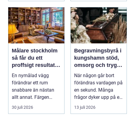
Målare stockholm
Begravningsbyrå i
så får du ett
kungshamn stöd,
proffsigt resultat
omsorg och trygg
hemma
vägledning
En nymålad vägg
När någon går bort
förändrar ett rum
förändras vardagen på
snabbare än nästan
en sekund. Många
allt annat. Färgen
frågor dyker upp på en
påverkar hur vi
gång: Vad händer nu...
30 juli 2026
13 juli 2026
upplever lju...