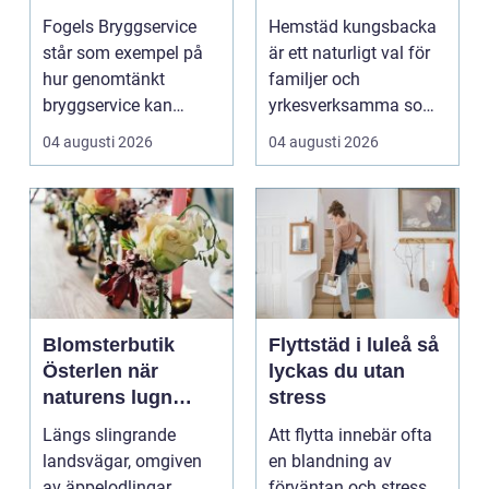
året runt
en lugnare vardag
Fogels Bryggservice
Hemstäd kungsbacka
står som exempel på
är ett naturligt val för
hur genomtänkt
familjer och
bryggservice kan
yrkesverksamma som
förvan...
vill ha ett rent hem
04 augusti 2026
04 augusti 2026
uta...
Blomsterbutik
Flyttstäd i luleå så
Österlen när
lyckas du utan
naturens lugn
stress
möter kreativt
Längs slingrande
Att flytta innebär ofta
hantverk
landsvägar, omgiven
en blandning av
av äppelodlingar,
förväntan och stress.