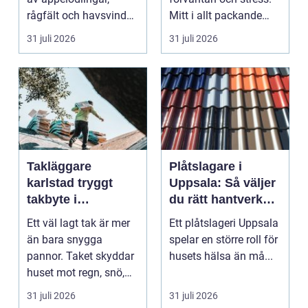
rågfält och havsvindar,
Mitt i allt packande
har
och planerande dy...
31 juli 2026
31 juli 2026
blomsterhantverke...
Takläggare
Plåtslagare i
karlstad tryggt
Uppsala: Så väljer
takbyte i
du rätt hantverkare
värmländskt klimat
för tak och fasad
Ett väl lagt tak är mer
Ett plåtslageri Uppsala
än bara snygga
spelar en större roll för
pannor. Taket skyddar
husets hälsa än må...
huset mot regn, snö,
blåst och stark vå...
31 juli 2026
31 juli 2026