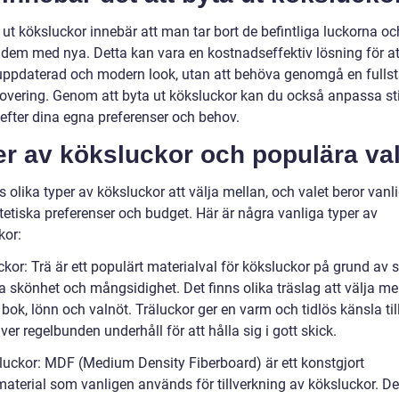
 ut köksluckor innebär att man tar bort de befintliga luckorna oc
 dem med nya. Detta kan vara en kostnadseffektiv lösning för att
uppdaterad och modern look, utan att behöva genomgå en fulls
overing. Genom att byta ut köksluckor kan du också anpassa st
 efter dina egna preferenser och behov.
er av köksluckor och populära va
s olika typer av köksluckor att välja mellan, och valet beror vanl
tetiska preferenser och budget. Här är några vanliga typer av
kor:
ckor: Trä är ett populärt materialval för köksluckor på grund av s
a skönhet och mångsidighet. Det finns olika träslag att välja me
bok, lönn och valnöt. Träluckor ger en varm och tidlös känsla till
er regelbunden underhåll för att hålla sig i gott skick.
luckor: MDF (Medium Density Fiberboard) är ett konstgjort
material som vanligen används för tillverkning av köksluckor. De