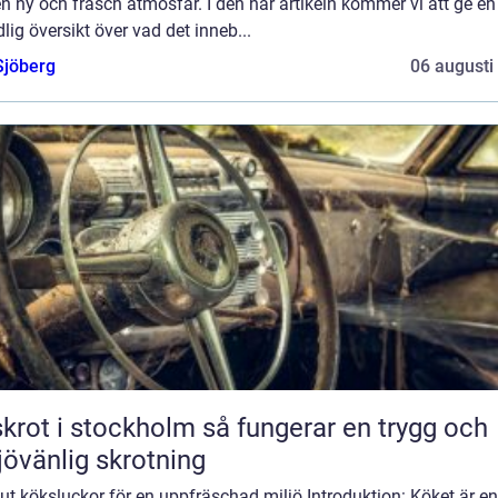
n ny och fräsch atmosfär. I den här artikeln kommer vi att ge en
lig översikt över vad det inneb...
Sjöberg
06 augusti
t i stockholm så fungerar en trygg och
jövänlig skrotning
ut köksluckor för en uppfräschad miljö Introduktion: Köket är en