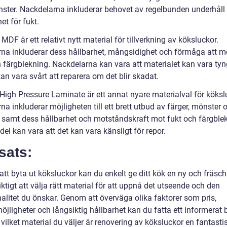
ster. Nackdelarna inkluderar behovet av regelbunden underhåll
et för fukt.
MDF är ett relativt nytt material för tillverkning av köksluckor.
rna inkluderar dess hållbarhet, mångsidighet och förmåga att m
h färgblekning. Nackdelarna kan vara att materialet kan vara ty
kan vara svårt att reparera om det blir skadat.
 High Pressure Laminate är ett annat nyare materialval för köksl
na inkluderar möjligheten till ett brett utbud av färger, mönster 
r, samt dess hållbarhet och motståndskraft mot fukt och färgble
el kan vara att det kan vara känsligt för repor.
sats:
tt byta ut köksluckor kan du enkelt ge ditt kök en ny och fräsch
iktigt att välja rätt material för att uppnå det utseende och den
alitet du önskar. Genom att överväga olika faktorer som pris,
jligheter och långsiktig hållbarhet kan du fatta ett informerat b
vilket material du väljer är renovering av köksluckor en fantasti