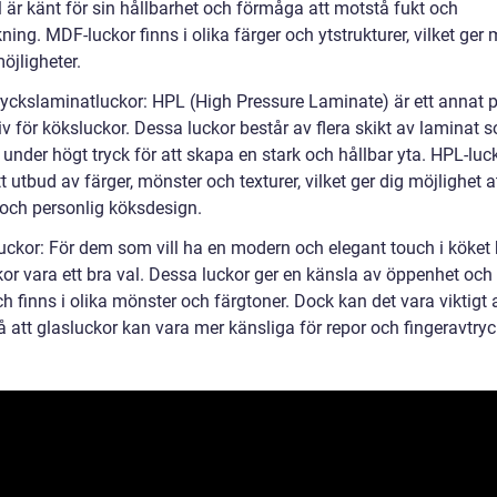
 är känt för sin hållbarhet och förmåga att motstå fukt och
ning. MDF-luckor finns i olika färger och ytstrukturer, vilket ge
öjligheter.
ryckslaminatluckor: HPL (High Pressure Laminate) är ett annat 
iv för köksluckor. Dessa luckor består av flera skikt av laminat 
under högt tryck för att skapa en stark och hållbar yta. HPL-luc
ett utbud av färger, mönster och texturer, vilket ger dig möjlighet 
 och personlig köksdesign.
luckor: För dem som vill ha en modern och elegant touch i köket
or vara ett bra val. Dessa luckor ger en känsla av öppenhet och l
h finns i olika mönster och färgtoner. Dock kan det vara viktigt 
 att glasluckor kan vara mer känsliga för repor och fingeravtryc