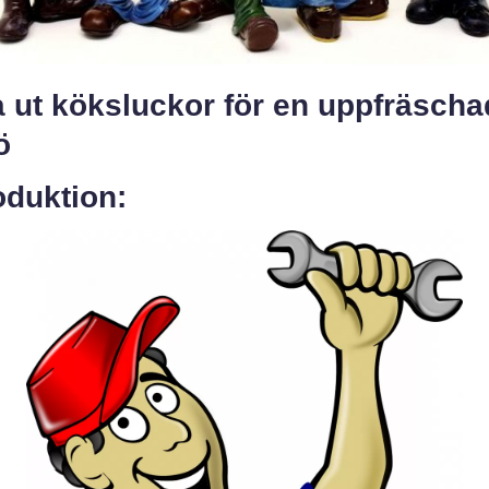
 ut köksluckor för en uppfräscha
ö
oduktion: