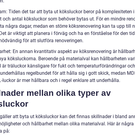
n.
am: Tiden det tar att byta ut köksluckor beror på komplexiteten i
et och antal köksluckor som behöver bytas ut. För en mindre ren
 ta några dagar, medan en större köksrenovering kan ta upp till 
Det är viktigt att planera i förväg och ha en förståelse för den t
nödvändig för att slutföra renoveringen.
barhet: En annan kvantitativ aspekt av köksrenovering är hållbar
nya köksluckorna. Beroende på materialval kan hållbarheten varie
 är träluckor känsligare för fukt och temperaturförändringar oc
underhållas regelbundet för att hålla sig i gott skick, medan MD
luckor är mer hållbara och i regel enklare att underhålla.
lnader mellan olika typer av
sluckor
gäller att byta ut köksluckor kan det finnas skillnader i bland ann
öjligheter och hållbarhet mellan olika materialval. Här är några
a på: