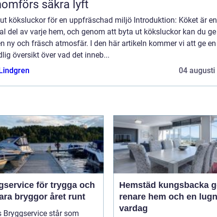
omförs säkra lyft
ut köksluckor för en uppfräschad miljö Introduktion: Köket är en
al del av varje hem, och genom att byta ut köksluckor kan du ge 
n ny och fräsch atmosfär. I den här artikeln kommer vi att ge en
lig översikt över vad det inneb...
 Lindgren
04 augusti
gservice för trygga och
Hemstäd kungsbacka ge
ara bryggor året runt
renare hem och en lug
vardag
s Bryggservice står som