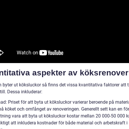
titativa aspekter av köksrenover
byter ut köksluckor så finns det vissa kvantitativa faktorer att 
ill. Dessa inkluderar:
ad: Priset för att byta ut köksluckor varierar beroende på materia
på köket och omfånget av renoveringen. Generellt sett kan en för
tning vara att byta ut köksluckor kostar mellan 20 000-50 000 k
iktigt att inkludera kostnader för både material och arbetskraft i