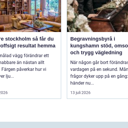
stockholm så får du
Begravningsbyrå i
roffsigt resultat hemma
kungshamn stöd, omsorg
och trygg vägledning
målad vägg förändrar ett
nabbare än nästan allt
När någon går bort förändra
 Färgen påverkar hur vi
vardagen på en sekund. Må
r lju...
frågor dyker upp på en gång
händer nu...
 2026
13 juli 2026