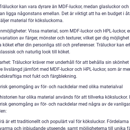
: Träluckor kan vara dyrare än MDF-luckor, medan glasluckor och
an ligga någonstans emellan. Det är viktigt att ha en budget i å
äljer material för köksluckorna.
gnmöjligheter: Vissa material, som MDF-luckor och HPL-luckor, e
variation av färger, mönster och texturer, vilket ger dig möjlighet
köket efter din personliga stil och preferenser. Träluckor kan e
lassisk och naturlig look till köket.
arhet: Träluckor kräver mer underhåll för att behålla sin skönhet
re livslängd jämfört med MDF-luckor och HPL-luckor, som är me
dskraftiga mot fukt och färgblekning.
orisk genomgång av för- och nackdelar med olika materialval
storien har olika material används för att tillverka köksluckor. 
orisk genomgång av för- och nackdelar med några av de vanliga
len:
Trä är ett traditionellt och populärt val för köksluckor. Fördelarn
 varma och inbjudande utseende, samt möjligheterna till unika f