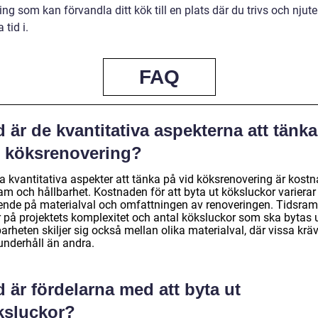
ing som kan förvandla ditt kök till en plats där du trivs och njute
a tid i.
FAQ
 är de kvantitativa aspekterna att tänk
d köksrenovering?
a kvantitativa aspekter att tänka på vid köksrenovering är kostn
am och hållbarhet. Kostnaden för att byta ut köksluckor varierar
ende på materialval och omfattningen av renoveringen. Tidsra
r på projektets komplexitet och antal köksluckor som ska bytas u
arheten skiljer sig också mellan olika materialval, där vissa krä
underhåll än andra.
 är fördelarna med att byta ut
ksluckor?