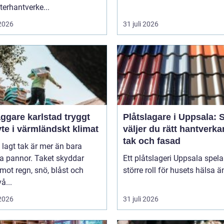
erhantverke...
 2026
31 juli 2026
gare karlstad tryggt
Plåtslagare i Uppsala: 
te i värmländskt klimat
väljer du rätt hantverka
tak och fasad
l lagt tak är mer än bara
a pannor. Taket skyddar
Ett plåtslageri Uppsala spela
mot regn, snö, blåst och
större roll för husets hälsa ä
å...
 2026
31 juli 2026