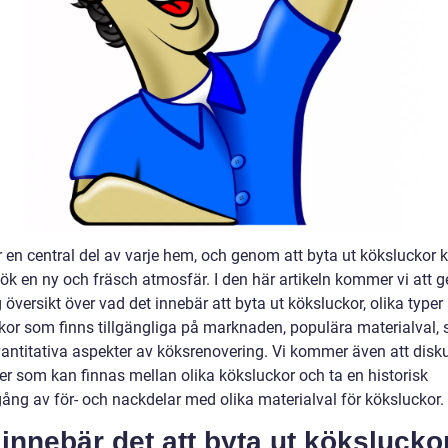
r en central del av varje hem, och genom att byta ut köksluckor 
kök en ny och fräsch atmosfär. I den här artikeln kommer vi att g
 översikt över vad det innebär att byta ut köksluckor, olika typer
kor som finns tillgängliga på marknaden, populära materialval,
antitativa aspekter av köksrenovering. Vi kommer även att disk
der som kan finnas mellan olika köksluckor och ta en historisk
ng av för- och nackdelar med olika materialval för köksluckor.
innebär det att byta ut kökslucko