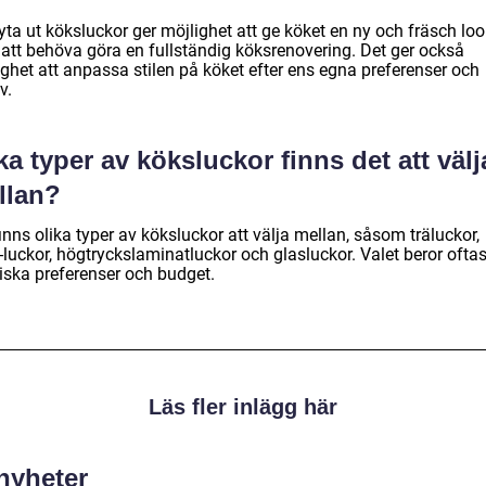
yta ut köksluckor ger möjlighet att ge köket en ny och fräsch lo
 att behöva göra en fullständig köksrenovering. Det ger också
ighet att anpassa stilen på köket efter ens egna preferenser och
v.
ka typer av köksluckor finns det att välj
llan?
inns olika typer av köksluckor att välja mellan, såsom träluckor,
luckor, högtryckslaminatluckor och glasluckor. Valet beror oftas
tiska preferenser och budget.
Läs fler inlägg här
 nyheter