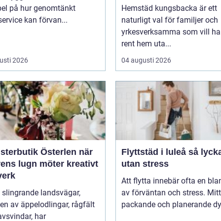
el på hur genomtänkt
Hemstäd kungsbacka är ett
ervice kan förvan...
naturligt val för familjer och
yrkesverksamma som vill ha 
rent hem uta...
usti 2026
04 augusti 2026
terbutik Österlen när
Flyttstäd i luleå så lyckas du
ens lugn möter kreativt
utan stress
verk
Att flytta innebär ofta en bl
 slingrande landsvägar,
av förväntan och stress. Mitt 
n av äppelodlingar, rågfält
packande och planerande dy.
vsvindar, har