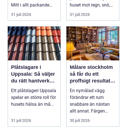
Mitt i allt packande
huset mot regn, snö,
och planerande dy...
blåst och stark vå...
31 juli 2026
31 juli 2026
Plåtslagare i
Målare stockholm
Uppsala: Så väljer
så får du ett
du rätt hantverkare
proffsigt resultat
för tak och fasad
hemma
Ett plåtslageri Uppsala
En nymålad vägg
spelar en större roll för
förändrar ett rum
husets hälsa än må...
snabbare än nästan
allt annat. Färgen
påverkar hur vi
31 juli 2026
30 juli 2026
upplever lju...