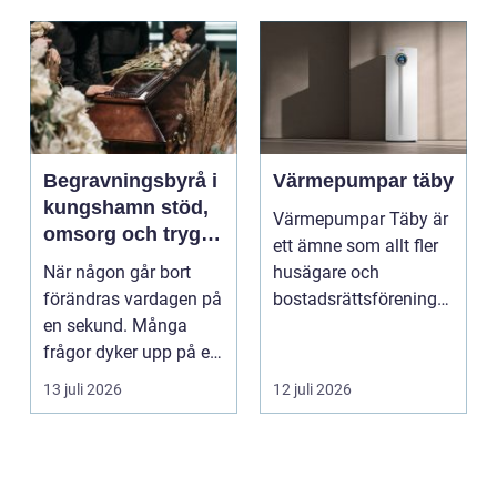
Begravningsbyrå i
Värmepumpar täby
kungshamn stöd,
Värmepumpar Täby är
omsorg och trygg
ett ämne som allt fler
vägledning
När någon går bort
husägare och
förändras vardagen på
bostadsrättsföreningar
en sekund. Många
intresserar sig för n...
frågor dyker upp på en
gång: Vad händer nu...
13 juli 2026
12 juli 2026