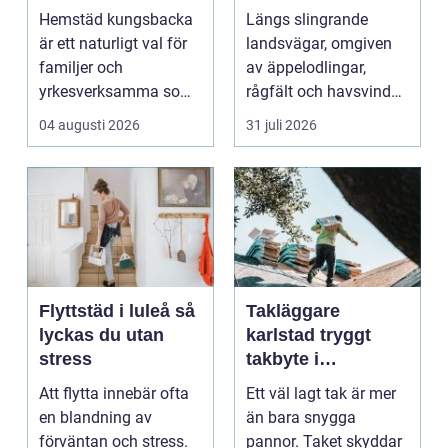
en lugnare vardag
möter kreativt
Hemstäd kungsbacka
Längs slingrande
hantverk
är ett naturligt val för
landsvägar, omgiven
familjer och
av äppelodlingar,
yrkesverksamma som
rågfält och havsvindar,
vill ha ett rent hem
har
04 augusti 2026
31 juli 2026
uta...
blomsterhantverke...
Flyttstäd i luleå så
Takläggare
lyckas du utan
karlstad tryggt
stress
takbyte i
värmländskt klimat
Att flytta innebär ofta
Ett väl lagt tak är mer
en blandning av
än bara snygga
förväntan och stress.
pannor. Taket skyddar