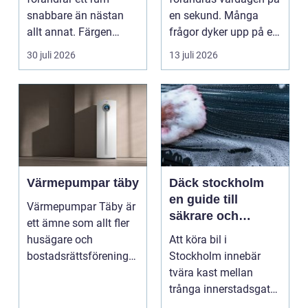
snabbare än nästan
en sekund. Många
allt annat. Färgen
frågor dyker upp på en
påverkar hur vi
gång: Vad händer nu...
30 juli 2026
13 juli 2026
upplever lju...
Värmepumpar täby
Däck stockholm
en guide till
Värmepumpar Täby är
säkrare och
ett ämne som allt fler
smartare däckval i
husägare och
Att köra bil i
storstan
bostadsrättsföreningar
Stockholm innebär
intresserar sig för n...
tvära kast mellan
trånga innerstadsgator,
motorvägspendling