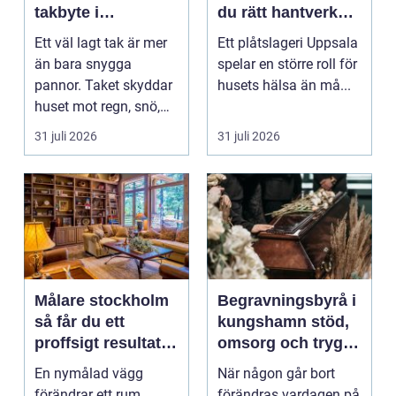
takbyte i
du rätt hantverkare
värmländskt klimat
för tak och fasad
Ett väl lagt tak är mer
Ett plåtslageri Uppsala
än bara snygga
spelar en större roll för
pannor. Taket skyddar
husets hälsa än må...
huset mot regn, snö,
blåst och stark vå...
31 juli 2026
31 juli 2026
Målare stockholm
Begravningsbyrå i
så får du ett
kungshamn stöd,
proffsigt resultat
omsorg och trygg
hemma
vägledning
En nymålad vägg
När någon går bort
förändrar ett rum
förändras vardagen på