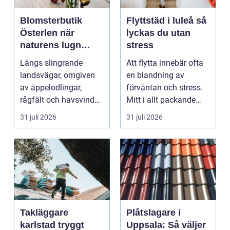
Blomsterbutik
Flyttstäd i luleå så
Österlen när
lyckas du utan
naturens lugn
stress
möter kreativt
Längs slingrande
Att flytta innebär ofta
hantverk
landsvägar, omgiven
en blandning av
av äppelodlingar,
förväntan och stress.
rågfält och havsvindar,
Mitt i allt packande
har
och planerande dy...
31 juli 2026
31 juli 2026
blomsterhantverke...
Takläggare
Plåtslagare i
karlstad tryggt
Uppsala: Så väljer