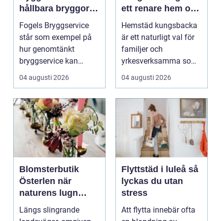
hållbara bryggor
ett renare hem och
året runt
en lugnare vardag
Fogels Bryggservice
Hemstäd kungsbacka
står som exempel på
är ett naturligt val för
hur genomtänkt
familjer och
bryggservice kan
yrkesverksamma som
förvan...
vill ha ett rent hem
04 augusti 2026
04 augusti 2026
uta...
Blomsterbutik
Flyttstäd i luleå så
Österlen när
lyckas du utan
naturens lugn
stress
möter kreativt
Längs slingrande
Att flytta innebär ofta
hantverk