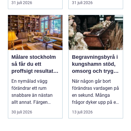
31 juli 2026
31 juli 2026
Målare stockholm
Begravningsbyrå i
så får du ett
kungshamn stöd,
proffsigt resultat
omsorg och trygg
hemma
vägledning
En nymålad vägg
När någon går bort
förändrar ett rum
förändras vardagen på
snabbare än nästan
en sekund. Många
allt annat. Färgen
frågor dyker upp på en
påverkar hur vi
gång: Vad händer nu...
30 juli 2026
13 juli 2026
upplever lju...