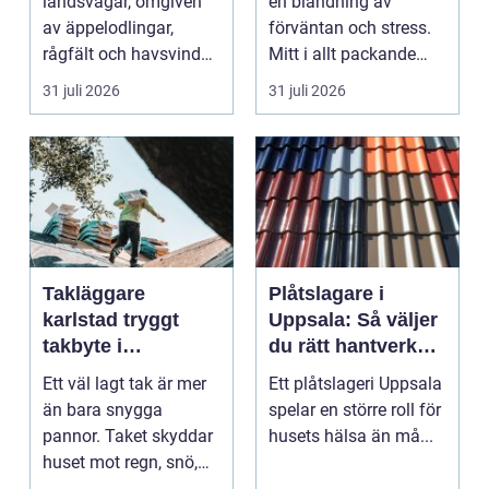
landsvägar, omgiven
en blandning av
av äppelodlingar,
förväntan och stress.
rågfält och havsvindar,
Mitt i allt packande
har
och planerande dy...
31 juli 2026
31 juli 2026
blomsterhantverke...
Takläggare
Plåtslagare i
karlstad tryggt
Uppsala: Så väljer
takbyte i
du rätt hantverkare
värmländskt klimat
för tak och fasad
Ett väl lagt tak är mer
Ett plåtslageri Uppsala
än bara snygga
spelar en större roll för
pannor. Taket skyddar
husets hälsa än må...
huset mot regn, snö,
blåst och stark vå...