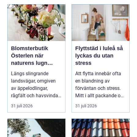
Blomsterbutik
Flyttstäd i luleå så
Österlen när
lyckas du utan
naturens lugn
stress
möter kreativt
Längs slingrande
Att flytta innebär ofta
hantverk
landsvägar, omgiven
en blandning av
av äppelodlingar,
förväntan och stress.
rågfält och havsvindar,
Mitt i allt packande och
har
planerande dy...
31 juli 2026
31 juli 2026
blomsterhantverke...