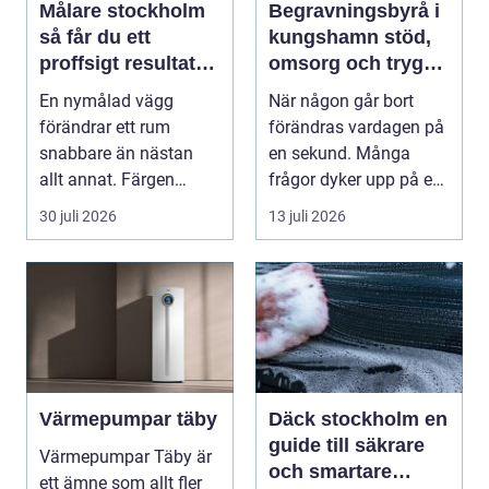
Målare stockholm
Begravningsbyrå i
så får du ett
kungshamn stöd,
proffsigt resultat
omsorg och trygg
hemma
vägledning
En nymålad vägg
När någon går bort
förändrar ett rum
förändras vardagen på
snabbare än nästan
en sekund. Många
allt annat. Färgen
frågor dyker upp på en
påverkar hur vi
gång: Vad händer nu...
30 juli 2026
13 juli 2026
upplever lju...
Värmepumpar täby
Däck stockholm en
guide till säkrare
Värmepumpar Täby är
och smartare
ett ämne som allt fler