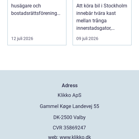
däckval i storstan
husägare och
Att köra bil i Stockholm
bostadsrättsföreningar
innebär tvära kast
intresserar sig för n...
mellan trånga
innerstadsgator,
motorvägspendling
12 juli 2026
09 juli 2026
och ibl...
Adress
web:
www.klikko.dk