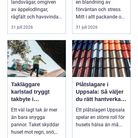
landsvägar, omgiven
en blandning av
av äppelodlingar,
förväntan och stress.
rågfält och havsvindar,
Mitt i allt packande och
har
planerande dy...
31 juli 2026
31 juli 2026
blomsterhantverke...
Takläggare
Plåtslagare i
karlstad tryggt
Uppsala: Så väljer
takbyte i
du rätt hantverkare
värmländskt klimat
för tak och fasad
Ett väl lagt tak är mer
Ett plåtslageri Uppsala
än bara snygga
spelar en större roll för
pannor. Taket skyddar
husets hälsa än må...
huset mot regn, snö,