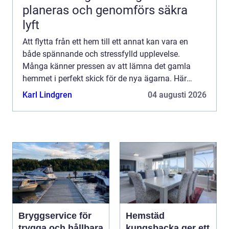
planeras och genomförs säkra
lyft
Att flytta från ett hem till ett annat kan vara en
både spännande och stressfylld upplevelse.
Många känner pressen av att lämna det gamla
hemmet i perfekt skick för de nya ägarna. Här
kommer flyttst&aum...
Karl Lindgren
04 augusti 2026
Bryggservice för
Hemstäd
trygga och hållbara
kungsbacka ger ett