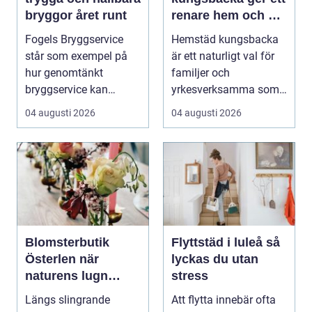
bryggor året runt
renare hem och en
lugnare vardag
Fogels Bryggservice
Hemstäd kungsbacka
står som exempel på
är ett naturligt val för
hur genomtänkt
familjer och
bryggservice kan
yrkesverksamma som
förvan...
vill ha ett rent hem
04 augusti 2026
04 augusti 2026
uta...
Blomsterbutik
Flyttstäd i luleå så
Österlen när
lyckas du utan
naturens lugn
stress
möter kreativt
Längs slingrande
Att flytta innebär ofta
hantverk