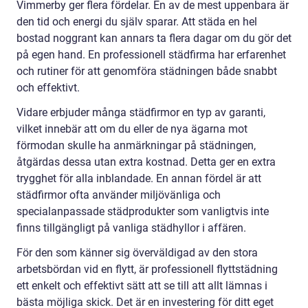
Vimmerby ger flera fördelar. En av de mest uppenbara är
den tid och energi du själv sparar. Att städa en hel
bostad noggrant kan annars ta flera dagar om du gör det
på egen hand. En professionell städfirma har erfarenhet
och rutiner för att genomföra städningen både snabbt
och effektivt.
Vidare erbjuder många städfirmor en typ av garanti,
vilket innebär att om du eller de nya ägarna mot
förmodan skulle ha anmärkningar på städningen,
åtgärdas dessa utan extra kostnad. Detta ger en extra
trygghet för alla inblandade. En annan fördel är att
städfirmor ofta använder miljövänliga och
specialanpassade städprodukter som vanligtvis inte
finns tillgängligt på vanliga städhyllor i affären.
För den som känner sig överväldigad av den stora
arbetsbördan vid en flytt, är professionell flyttstädning
ett enkelt och effektivt sätt att se till att allt lämnas i
bästa möjliga skick. Det är en investering för ditt eget