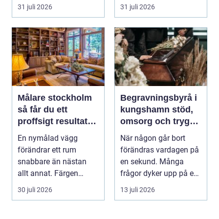
blåst och stark vå...
31 juli 2026
31 juli 2026
Målare stockholm
Begravningsbyrå i
så får du ett
kungshamn stöd,
proffsigt resultat
omsorg och trygg
hemma
vägledning
En nymålad vägg
När någon går bort
förändrar ett rum
förändras vardagen på
snabbare än nästan
en sekund. Många
allt annat. Färgen
frågor dyker upp på en
påverkar hur vi
gång: Vad händer nu...
30 juli 2026
13 juli 2026
upplever lju...