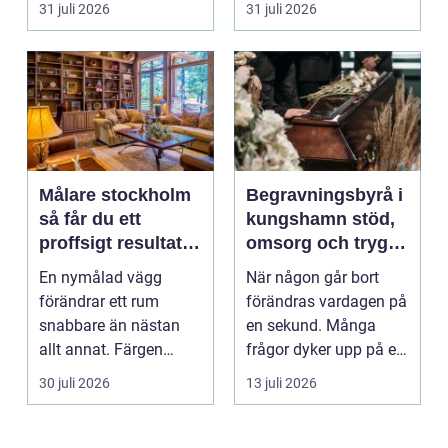
31 juli 2026
31 juli 2026
Målare stockholm
Begravningsbyrå i
så får du ett
kungshamn stöd,
proffsigt resultat
omsorg och trygg
hemma
vägledning
En nymålad vägg
När någon går bort
förändrar ett rum
förändras vardagen på
snabbare än nästan
en sekund. Många
allt annat. Färgen
frågor dyker upp på en
påverkar hur vi
gång: Vad händer nu...
30 juli 2026
13 juli 2026
upplever lju...