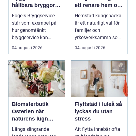
hållbara bryggor
ett renare hem och
året runt
en lugnare vardag
Fogels Bryggservice
Hemstäd kungsbacka
står som exempel på
är ett naturligt val för
hur genomtänkt
familjer och
bryggservice kan
yrkesverksamma som
förvan...
vill ha ett rent hem
04 augusti 2026
04 augusti 2026
uta...
Blomsterbutik
Flyttstäd i luleå så
Österlen när
lyckas du utan
naturens lugn
stress
möter kreativt
Längs slingrande
Att flytta innebär ofta
hantverk