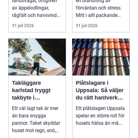
landsvägar, omgiven
en blandning av
av äppelodlingar,
förväntan och stress.
rågfält och havsvindar,
Mitt i allt packande
har
och planerande dy...
31 juli 2026
31 juli 2026
blomsterhantverke...
Takläggare
Plåtslagare i
karlstad tryggt
Uppsala: Så väljer
takbyte i
du rätt hantverkare
värmländskt klimat
för tak och fasad
Ett väl lagt tak är mer
Ett plåtslageri Uppsala
än bara snygga
spelar en större roll för
pannor. Taket skyddar
husets hälsa än må...
huset mot regn, snö,
blåst och stark vå...