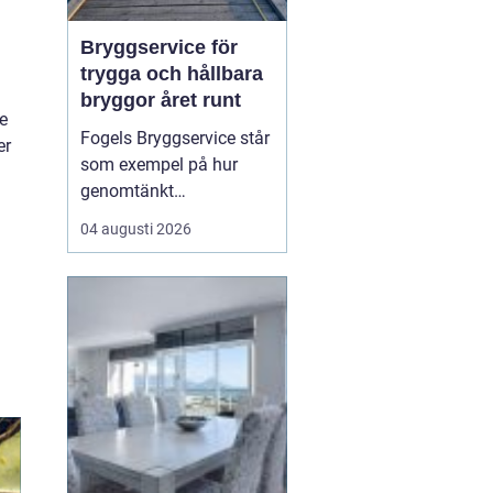
Bryggservice för
trygga och hållbara
bryggor året runt
te
Fogels Bryggservice står
er
som exempel på hur
genomtänkt
bryggservice kan
04 augusti 2026
förvandla en brygga från
en enkel landningsplats
till en säker och hållbar
lösning för både båtliv
och bad. Bryggserv...