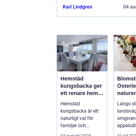
Denna artikel utforskar vad fasad
Karl Lindgren
04 au
innebär...
Hemstäd
Blomst
kungsbacka ger
Österlen 
ett renare hem
nature
och en lugnare
möter k
Hemstäd
Längs sl
vardag
hantve
kungsbacka är ett
landsväg
naturligt val för
omgiven
familjer och
äppelodl
yrkesverksamma
rågfält 
04 augusti 2026
31 juli 20