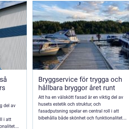
Bryggservice för trygga och
rs
hållbara bryggor året runt
Att ha en välskött fasad är en viktig del av
husets estetik och struktur, och
ig del av
fasadputsning spelar en central roll i att
bibehålla både skönhet och funktionalitet.
 i att
Denna artikel utforskar vad fasadputsning
nalitet.