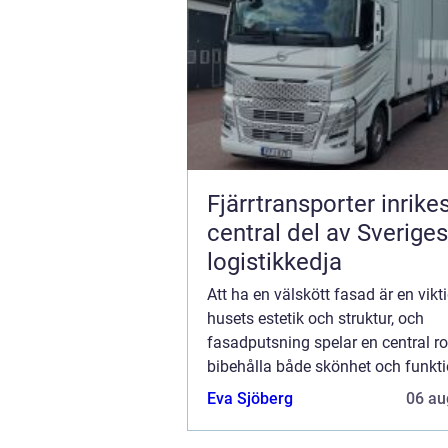
Fjärrtransporter inrike
central del av Sveriges
logistikkedja
Att ha en välskött fasad är en vikt
husets estetik och struktur, och
fasadputsning spelar en central roll
bibehålla både skönhet och funktio
Denna artikel utforskar vad fasad
Eva Sjöberg
06 au
innebär...