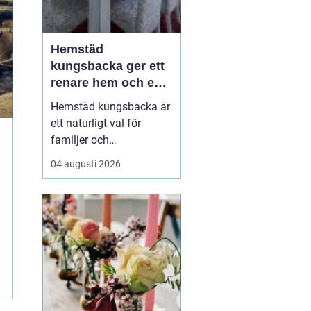
Hemstäd
kungsbacka ger ett
renare hem och en
lugnare vardag
Hemstäd kungsbacka är
ett naturligt val för
familjer och
yrkesverksamma som
04 augusti 2026
vill ha ett rent hem utan
att offra sin fritid.
Många upptäcker hur
mycket energi som
frigörs när de låter en
professionell städpartner
ta hand om
dammsugning,
moppning och d...