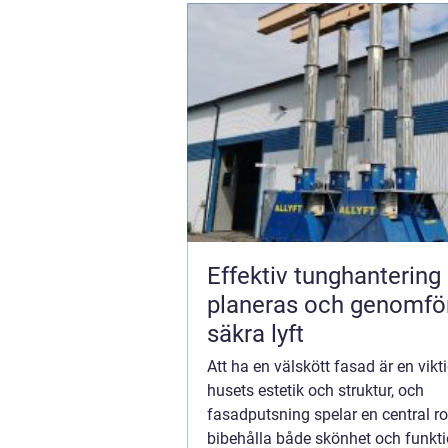
Effektiv tunghantering så
planeras och genomfö
säkra lyft
Att ha en välskött fasad är en vikt
husets estetik och struktur, och
fasadputsning spelar en central roll
bibehålla både skönhet och funktio