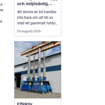
och miljövänlig
ha
skrotning
ger
Att skrota en bil handlar
inte bara om att bli av
de
med ett gammalt fordon.
För många bilägare i
05 augusti 2026
Stockholm väcker
processen frågor: Hur
går skrotningen till?
Vilka papper behövs?
Hur ser man till att bilen
tas om hand på ett
miljöriktigt sätt? En
seriö...
Effektiv