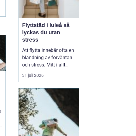
Flyttstäd i luleå så
lyckas du utan
stress
Att flytta innebär ofta en
blandning av förväntan
och stress. Mitt i allt
packande och
31 juli 2026
planerande dyker en av
de tyngsta punkterna
upp: flyttstädningen. För
många i Luleå är
flyttstäd Luleå något
a
som avgör om
besiktningen går
igenom, om