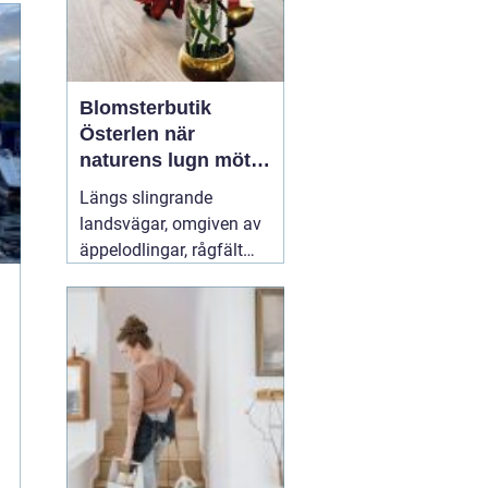
Blomsterbutik
Österlen när
naturens lugn möter
kreativt hantverk
Längs slingrande
landsvägar, omgiven av
äppelodlingar, rågfält
och havsvindar, har
blomsterhantverket på
Österlen fått en alldeles
egen karaktär. Här går
säsong, hållbarhet och
personligt uttryck före
snabba lösningar.
31 juli
2026