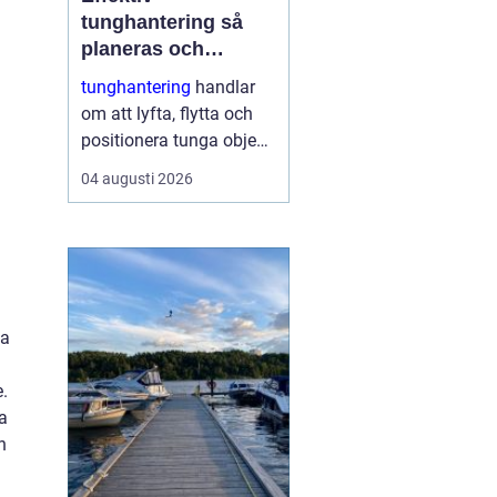
tunghantering så
planeras och
genomförs säkra
tunghantering
handlar
lyft
om att lyfta, flytta och
positionera tunga objekt
som maskiner, hus, broar
04 augusti 2026
och stora
industrikomponenter.
Arbetet kräver noggrann
planering,
specialutrustning och ett
stort fokus på
na
säkerhet....
e.
a
h