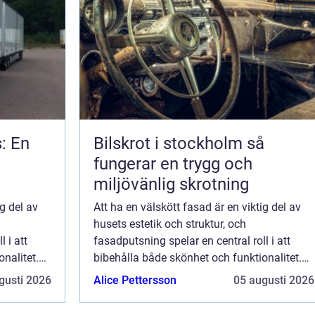
s: En
Bilskrot i stockholm så
fungerar en trygg och
miljövänlig skrotning
ig del av
Att ha en välskött fasad är en viktig del av
husets estetik och struktur, och
 i att
fasadputsning spelar en central roll i att
nalitet.
bibehålla både skönhet och funktionalitet.
putsning
Denna artikel utforskar vad fasadputsning
gusti 2026
Alice Pettersson
05 augusti 2026
innebär...