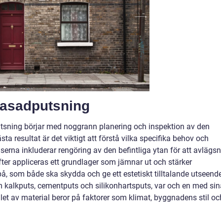
asadputsning
sning börjar med noggrann planering och inspektion av den
a resultat är det viktigt att förstå vilka specifika behov och
serna inkluderar rengöring av den befintliga ytan för att avlägs
fter appliceras ett grundlager som jämnar ut och stärker
 på, som både ska skydda och ge ett estetiskt tilltalande utseend
om kalkputs, cementputs och silikonhartsputs, var och en med sin
let av material beror på faktorer som klimat, byggnadens stil oc