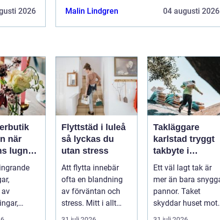
innebär...
putsning
gusti 2026
Malin Lindgren
04 augusti 2026
erbutik
Flyttstäd i luleå
Takläggare
när
så lyckas du
karlstad tryggt
ns lugn
utan stress
takbyte i
reativt
värmländskt
ingrande
Att flytta innebär
Ett väl lagt tak är
rk
klimat
ar,
ofta en blandning
mer än bara snygg
 av
av förväntan och
pannor. Taket
ingar,
stress. Mitt i allt
skyddar huset mot
och
packande och
regn, snö, blåst och
26
31 juli 2026
31 juli 2026