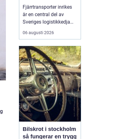
logistikkedja
Fjärrtransporter inrikes
är en central del av
Sveriges logistikkedja
och avgörande för att
06 augusti 2026
varor ska nå rätt plats i
rätt tid. Genom
välplanerade rutter,
samordnade flöden och
moderna fordon kan
före...
ng
Bilskrot i stockholm
så fungerar en trygg