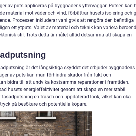
ager av puts appliceras på byggnadens ytterväggar. Putsen kan 
de material mot väder och vind, förbättrar husets isolering och 
seende. Processen inkluderar vanligtvis att rengöra den befintliga
ligen ett ytputs. Valet av material och teknik kan variera beroen
ktonisk stil. Trots detta är målet alltid detsamma att skapa en
sadputsning
adputsning är det långsiktiga skyddet det erbjuder byggnadens
 lager av puts kan man förhindra skador från fukt och
r kan bidra till att undvika kostsamma reparationer i framtiden.
ad husets energieffektivitet genom att skapa en mer stabil
r fasadputsning en fräsch och uppdaterad look, vilket kan öka
ntryck på besökare och potentiella köpare.