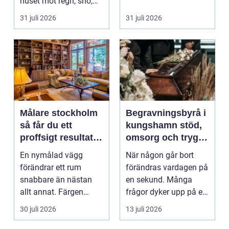
huset mot regn, snö,
blåst och stark vå...
31 juli 2026
31 juli 2026
Målare stockholm
Begravningsbyrå i
så får du ett
kungshamn stöd,
proffsigt resultat
omsorg och trygg
hemma
vägledning
En nymålad vägg
När någon går bort
förändrar ett rum
förändras vardagen på
snabbare än nästan
en sekund. Många
allt annat. Färgen
frågor dyker upp på en
påverkar hur vi
gång: Vad händer nu...
30 juli 2026
13 juli 2026
upplever lju...