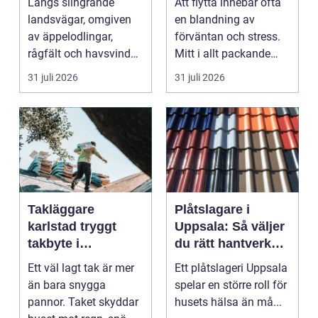
Längs slingrande
Att flytta innebär ofta
hantverk
landsvägar, omgiven
en blandning av
av äppelodlingar,
förväntan och stress.
rågfält och havsvindar,
Mitt i allt packande
har
och planerande dy...
31 juli 2026
31 juli 2026
blomsterhantverke...
Takläggare
Plåtslagare i
karlstad tryggt
Uppsala: Så väljer
takbyte i
du rätt hantverkare
värmländskt klimat
för tak och fasad
Ett väl lagt tak är mer
Ett plåtslageri Uppsala
än bara snygga
spelar en större roll för
pannor. Taket skyddar
husets hälsa än må...