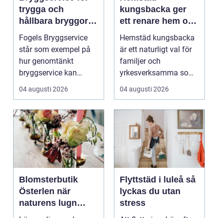
trygga och
kungsbacka ger
hållbara bryggor
ett renare hem och
året runt
en lugnare vardag
Fogels Bryggservice
Hemstäd kungsbacka
står som exempel på
är ett naturligt val för
hur genomtänkt
familjer och
bryggservice kan
yrkesverksamma som
förvan...
vill ha ett rent hem
04 augusti 2026
04 augusti 2026
uta...
Blomsterbutik
Flyttstäd i luleå så
Österlen när
lyckas du utan
naturens lugn
stress
möter kreativt