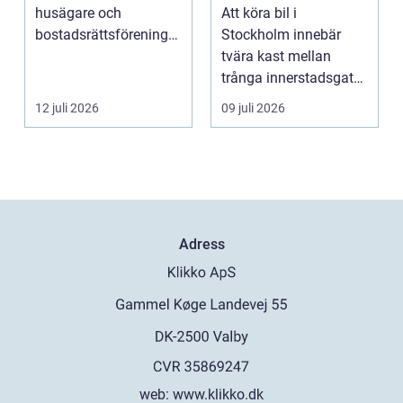
smartare däckval i
husägare och
Att köra bil i
storstan
bostadsrättsföreningar
Stockholm innebär
intresserar sig för n...
tvära kast mellan
trånga innerstadsgator,
motorvägspendling
12 juli 2026
09 juli 2026
och ibl...
Adress
web:
www.klikko.dk