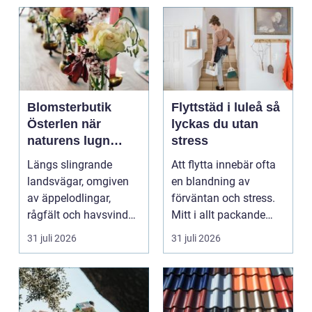
Blomsterbutik
Flyttstäd i luleå så
Österlen när
lyckas du utan
naturens lugn
stress
möter kreativt
Längs slingrande
Att flytta innebär ofta
hantverk
landsvägar, omgiven
en blandning av
av äppelodlingar,
förväntan och stress.
rågfält och havsvindar,
Mitt i allt packande
har
och planerande dy...
31 juli 2026
31 juli 2026
blomsterhantverke...