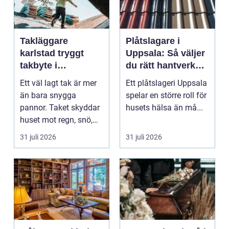
Takläggare
Plåtslagare i
karlstad tryggt
Uppsala: Så väljer
takbyte i
du rätt hantverkare
värmländskt klimat
för tak och fasad
Ett väl lagt tak är mer
Ett plåtslageri Uppsala
än bara snygga
spelar en större roll för
pannor. Taket skyddar
husets hälsa än må...
huset mot regn, snö,
blåst och stark vå...
31 juli 2026
31 juli 2026