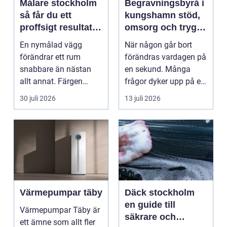
Målare stockholm
Begravningsbyrå i
så får du ett
kungshamn stöd,
proffsigt resultat
omsorg och trygg
hemma
vägledning
En nymålad vägg
När någon går bort
förändrar ett rum
förändras vardagen på
snabbare än nästan
en sekund. Många
allt annat. Färgen
frågor dyker upp på en
påverkar hur vi
gång: Vad händer nu...
30 juli 2026
13 juli 2026
upplever lju...
Värmepumpar täby
Däck stockholm
en guide till
Värmepumpar Täby är
säkrare och
ett ämne som allt fler