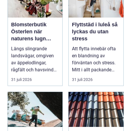
Blomsterbutik
Flyttstäd i luleå så
Österlen när
lyckas du utan
naturens lugn
stress
möter kreativt
Längs slingrande
Att flytta innebär ofta
hantverk
landsvägar, omgiven
en blandning av
av äppelodlingar,
förväntan och stress.
rågfält och havsvindar,
Mitt i allt packande
har
och planerande dy...
31 juli 2026
31 juli 2026
blomsterhantverke...