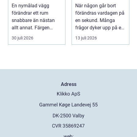
hemma
vägledning
En nymålad vägg
När någon går bort
förändrar ett rum
förändras vardagen på
snabbare än nästan
en sekund. Många
allt annat. Färgen
frågor dyker upp på en
påverkar hur vi
gång: Vad händer nu...
30 juli 2026
13 juli 2026
upplever lju...
Adress
web: