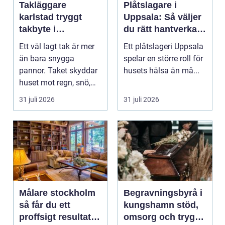
Takläggare
Plåtslagare i
karlstad tryggt
Uppsala: Så väljer
takbyte i
du rätt hantverkare
värmländskt klimat
för tak och fasad
Ett väl lagt tak är mer
Ett plåtslageri Uppsala
än bara snygga
spelar en större roll för
pannor. Taket skyddar
husets hälsa än må...
huset mot regn, snö,
blåst och stark vå...
31 juli 2026
31 juli 2026
Målare stockholm
Begravningsbyrå i
så får du ett
kungshamn stöd,
proffsigt resultat
omsorg och trygg