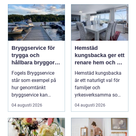
Bryggservice för
Hemstäd
trygga och
kungsbacka ger ett
hållbara bryggor
renare hem och en
året runt
lugnare vardag
Fogels Bryggservice
Hemstäd kungsbacka
står som exempel på
är ett naturligt val för
hur genomtänkt
familjer och
bryggservice kan
yrkesverksamma som
förvan...
vill ha ett rent hem
04 augusti 2026
04 augusti 2026
uta...