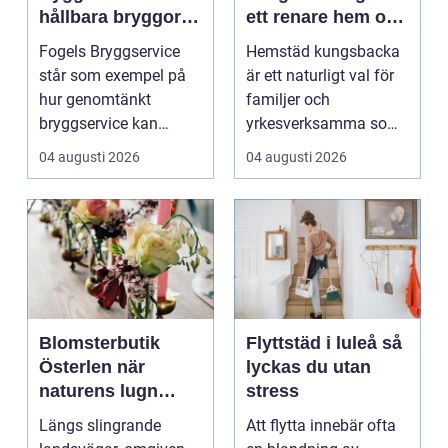
hållbara bryggor
ett renare hem och
året runt
en lugnare vardag
Fogels Bryggservice
Hemstäd kungsbacka
står som exempel på
är ett naturligt val för
hur genomtänkt
familjer och
bryggservice kan
yrkesverksamma som
förvan...
vill ha ett rent hem
04 augusti 2026
04 augusti 2026
uta...
Blomsterbutik
Flyttstäd i luleå så
Österlen när
lyckas du utan
naturens lugn
stress
möter kreativt
Längs slingrande
Att flytta innebär ofta
hantverk