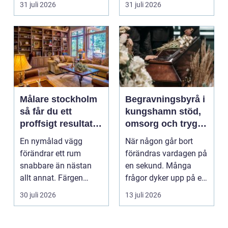
31 juli 2026
31 juli 2026
Målare stockholm
Begravningsbyrå i
så får du ett
kungshamn stöd,
proffsigt resultat
omsorg och trygg
hemma
vägledning
En nymålad vägg
När någon går bort
förändrar ett rum
förändras vardagen på
snabbare än nästan
en sekund. Många
allt annat. Färgen
frågor dyker upp på en
påverkar hur vi
gång: Vad händer nu...
30 juli 2026
13 juli 2026
upplever lju...