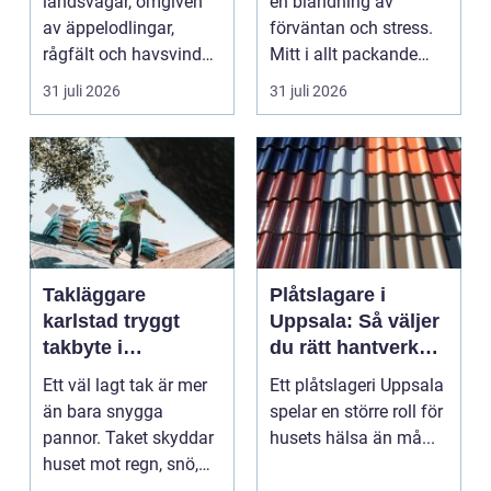
landsvägar, omgiven
en blandning av
av äppelodlingar,
förväntan och stress.
rågfält och havsvindar,
Mitt i allt packande
har
och planerande dy...
31 juli 2026
31 juli 2026
blomsterhantverke...
Takläggare
Plåtslagare i
karlstad tryggt
Uppsala: Så väljer
takbyte i
du rätt hantverkare
värmländskt klimat
för tak och fasad
Ett väl lagt tak är mer
Ett plåtslageri Uppsala
än bara snygga
spelar en större roll för
pannor. Taket skyddar
husets hälsa än må...
huset mot regn, snö,
blåst och stark vå...