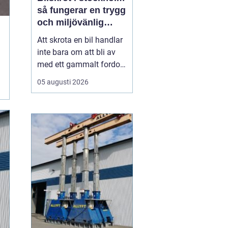
så fungerar en trygg
och miljövänlig
skrotning
Att skrota en bil handlar
inte bara om att bli av
med ett gammalt fordon.
För många bilägare i
05 augusti 2026
Stockholm väcker
processen frågor: Hur
går skrotningen till?
Vilka papper behövs?
Hur ser man till att bilen
tas om hand på ett
miljöriktigt sätt? En
seriö...