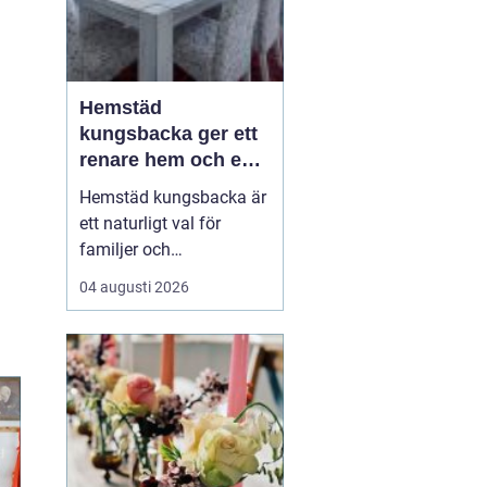
Hemstäd
kungsbacka ger ett
renare hem och en
lugnare vardag
Hemstäd kungsbacka är
ett naturligt val för
familjer och
yrkesverksamma som
04 augusti 2026
vill ha ett rent hem utan
att offra sin fritid.
Många upptäcker hur
mycket energi som
frigörs när de låter en
professionell städpartner
ta hand om
dammsugning,