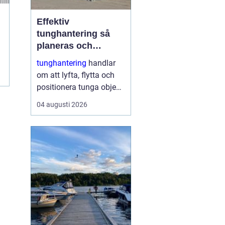
Effektiv
tunghantering så
planeras och
genomförs säkra
tunghantering
handlar
lyft
om att lyfta, flytta och
positionera tunga objekt
som maskiner, hus, broar
04 augusti 2026
och stora
industrikomponenter.
Arbetet kräver noggrann
planering,
specialutrustning och ett
stort fokus på
säkerhet....