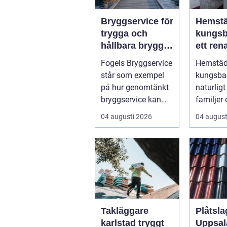
Bryggservice för
Hemst
trygga och
kungsb
hållbara bryggor
ett ren
året runt
och en
Fogels Bryggservice
Hemstä
vardag
står som exempel
kungsbac
på hur genomtänkt
naturligt
bryggservice kan
familjer
förvan...
yrkesve
04 augusti 2026
04 august
som vill 
hem uta.
Takläggare
Plåtsla
karlstad tryggt
Uppsal