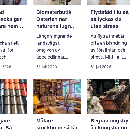
äd
Blomsterbutik
Flyttstäd i luleå
acka ger
Österlen när
så lyckas du
are hem
naturens lugn
utan stress
 lugnare
möter kreativt
d
Längs slingrande
Att flytta innebär
hantverk
ka är ett
landsvägar,
ofta en blandning
 val för
omgiven av
av förväntan och
 och
äppelodlingar,
stress. Mitt i allt
rksamma
rågfält och
packande och
i 2026
31 juli 2026
31 juli 2026
ha ett rent
havsvindar, har
planerande dy...
..
blomsterhantverke...
gare i
Målare
Begravningsby
a: Så
stockholm så får
å i kungshamn