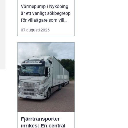
din bostad
Värmepump i Nyköping
är ett vanligt sökbegrepp
för villaägare som vill
sänka sina
07 augusti 2026
energikostnader och
samtidigt få ett
behagligt inomhusklimat
året runt. Många i
området vänder sig till ...
Fjärrtransporter
inrikes: En central