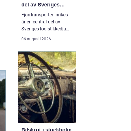
del av Sveriges
logistikkedja
Fjärrtransporter inrikes
är en central del av
Sveriges logistikkedja
och avgörande för att
06 augusti 2026
varor ska nå rätt plats i
rätt tid. Genom
välplanerade rutter,
samordnade flöden och
moderna fordon kan
före...
Bilskrot i stockholm