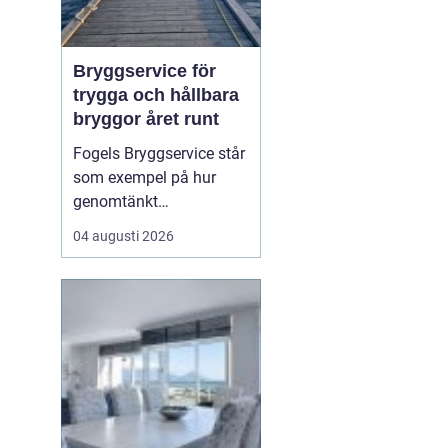
Bryggservice för
trygga och hållbara
bryggor året runt
Fogels Bryggservice står
som exempel på hur
genomtänkt
bryggservice kan
04 augusti 2026
förvandla en brygga från
en enkel landningsplats
till en säker och hållbar
lösning för både båtliv
och bad. Bryggserv...