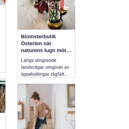
moppning och d...
Blomsterbutik
Österlen när
naturens lugn möter
kreativt hantverk
Längs slingrande
landsvägar, omgiven av
äppelodlingar, rågfält
och havsvindar, har
blomsterhantverket på
Österlen fått en alldeles
egen karaktär. Här går
säsong, hållbarhet och
personligt uttryck före
r
snabba lösningar.
31 juli