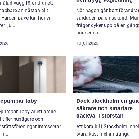
målad vägg förändrar ett
nabbare än nästan allt
När någon går bort förändra
 Färgen påverkar hur vi
vardagen på en sekund. Må
r lju...
frågor dyker upp på en gång
händer nu...
 2026
13 juli 2026
epumpar täby
Däck stockholm en guide till
säkrare och smartare
pumpar Täby är ett ämne
däckval i storstan
lt fler husägare och
srättsföreningar intresserar
Att köra bil i Stockholm inne
 n...
tvära kast mellan trånga