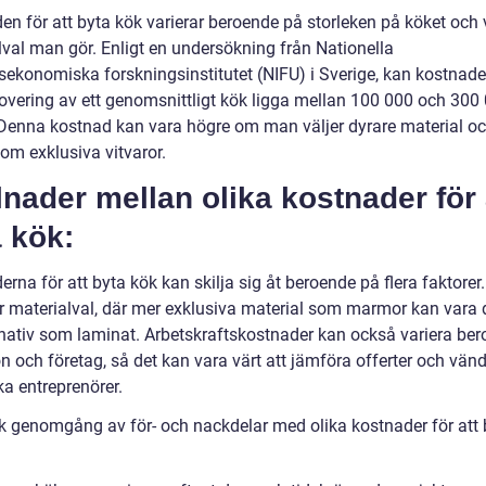
en för att byta kök varierar beroende på storleken på köket och 
lval man gör. Enligt en undersökning från Nationella
sekonomiska forskningsinstitutet (NIFU) i Sverige, kan kostnade
novering av ett genomsnittligt kök ligga mellan 100 000 och 300
 Denna kostnad kan vara högre om man väljer dyrare material o
som exklusiva vitvaror.
lnader mellan olika kostnader för 
 kök:
rna för att byta kök kan skilja sig åt beroende på flera faktorer.
är materialval, där mer exklusiva material som marmor kan vara 
rnativ som laminat. Arbetskraftskostnader kan också variera be
n och företag, så det kan vara värt att jämföra offerter och vända
ika entreprenörer.
sk genomgång av för- och nackdelar med olika kostnader för att 