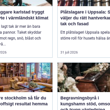
gare karlstad tryggt
Plåtslagare i Uppsala: 
te i värmländskt klimat
väljer du rätt hantverka
tak och fasad
l lagt tak är mer än bara
a pannor. Taket skyddar
Ett plåtslageri Uppsala spela
mot regn, snö, blåst och
större roll för husets hälsa ä
å...
 2026
31 juli 2026
stockholm så får du
Begravningsbyrå i
roffsigt resultat hemma
kungshamn stöd, omsorg
och trygg vägledning