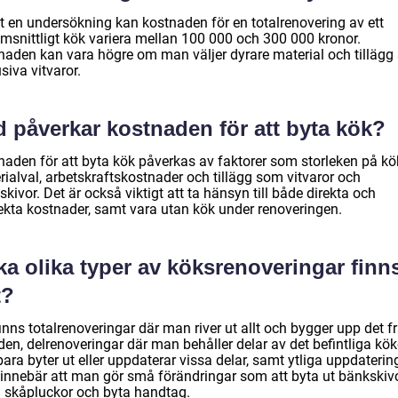
gt en undersökning kan kostnaden för en totalrenovering av ett
msnittligt kök variera mellan 100 000 och 300 000 kronor.
naden kan vara högre om man väljer dyrare material och tilläg
siva vitvaror.
d påverkar kostnaden för att byta kök?
naden för att byta kök påverkas av faktorer som storleken på kö
ialval, arbetskraftskostnader och tillägg som vitvaror och
kivor. Det är också viktigt att ta hänsyn till både direkta och
rekta kostnader, samt vara utan kök under renoveringen.
ka olika typer av köksrenoveringar finn
t?
inns totalrenoveringar där man river ut allt och bygger upp det f
en, delrenoveringar där man behåller delar av det befintliga kök
ara byter ut eller uppdaterar vissa delar, samt ytliga uppdaterin
innebär att man gör små förändringar som att byta ut bänkskivo
 skåpluckor och byta handtag.