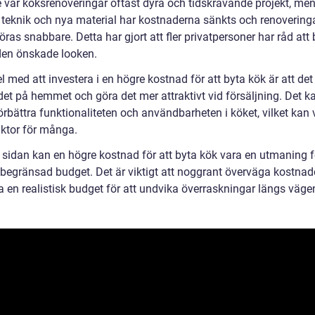
e var köksrenoveringar oftast dyra och tidskrävande projekt, me
teknik och nya material har kostnaderna sänkts och renovering
as snabbare. Detta har gjort att fler privatpersoner har råd att
den önskade looken.
l med att investera i en högre kostnad för att byta kök är att det
det på hemmet och göra det mer attraktivt vid försäljning. Det k
rbättra funktionaliteten och användbarheten i köket, vilket kan 
aktor för många.
 sidan kan en högre kostnad för att byta kök vara en utmaning f
begränsad budget. Det är viktigt att noggrant överväga kostnad
a en realistisk budget för att undvika överraskningar längs väge