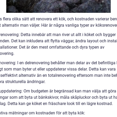
s flera olika sätt att renovera ett kök, och kostnaden varierar be
t alternativ man väljer. Här är några vanliga typer av köksrenove
renovering: Detta innebär att man river ut allt i köket och bygger
nden. Det kan inkludera att flytta väggar, ändra layout och insta
tallationer. Det är den mest omfattande och dyra typen av
overing.
novering: I en delrenovering behåller man delar av det befintliga
t som man byter ut eller uppdaterar vissa delar. Detta kan vara 
seffektivt alternativ än en totalrenovering eftersom man inte be
ra strukturella ändringar.
g uppdatering: Om budgeten är begränsad kan man välja att göra 
ingar som att byta ut bänkskivor, måla skåpluckor och byta ut 
ag. Detta kan ge köket en fräschare look till en lägre kostnad.
ativa mätningar om kostnaden för att byta kök: