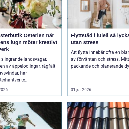
terbutik Österlen när
Flyttstäd i luleå så lyckas du
ens lugn möter kreativt
utan stress
verk
Att flytta innebär ofta en bl
 slingrande landsvägar,
av förväntan och stress. Mitt 
n av äppelodlingar, rågfält
packande och planerande dy.
vsvindar, har
erhantverke...
 2026
31 juli 2026