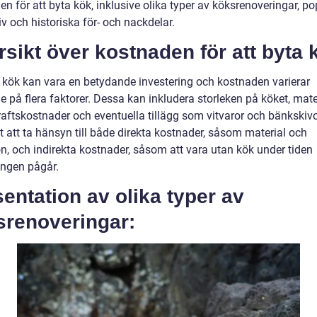
n för att byta kök, inklusive olika typer av köksrenoveringar, p
iv och historiska för- och nackdelar.
sikt över kostnaden för att byta 
a kök kan vara en betydande investering och kostnaden varierar
 på flera faktorer. Dessa kan inkludera storleken på köket, mater
raftskostnader och eventuella tillägg som vitvaror och bänkskivo
gt att ta hänsyn till både direkta kostnader, såsom material och
ön, och indirekta kostnader, såsom att vara utan kök under tiden
ingen pågår.
entation av olika typer av
srenoveringar: