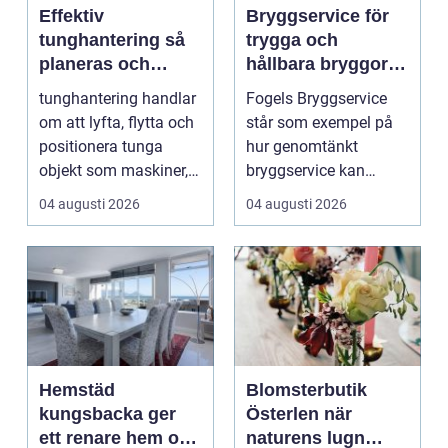
Effektiv
Bryggservice för
tunghantering så
trygga och
planeras och
hållbara bryggor
genomförs säkra
året runt
tunghantering handlar
Fogels Bryggservice
lyft
om att lyfta, flytta och
står som exempel på
positionera tunga
hur genomtänkt
objekt som maskiner,
bryggservice kan
hus, broar och...
förvan...
04 augusti 2026
04 augusti 2026
Hemstäd
Blomsterbutik
kungsbacka ger
Österlen när
ett renare hem och
naturens lugn