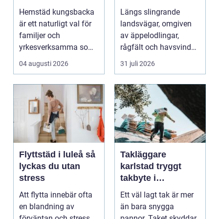
en lugnare vardag
möter kreativt
Hemstäd kungsbacka
Längs slingrande
hantverk
är ett naturligt val för
landsvägar, omgiven
familjer och
av äppelodlingar,
yrkesverksamma som
rågfält och havsvindar,
vill ha ett rent hem
har
04 augusti 2026
31 juli 2026
uta...
blomsterhantverke...
Flyttstäd i luleå så
Takläggare
lyckas du utan
karlstad tryggt
stress
takbyte i
värmländskt klimat
Att flytta innebär ofta
Ett väl lagt tak är mer
en blandning av
än bara snygga
förväntan och stress.
pannor. Taket skyddar