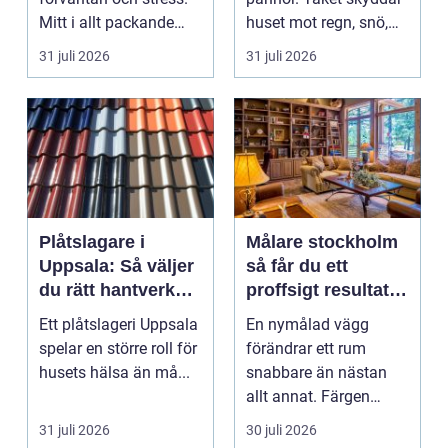
Mitt i allt packande
huset mot regn, snö,
och planerande dy...
blåst och stark vå...
31 juli 2026
31 juli 2026
Plåtslagare i
Målare stockholm
Uppsala: Så väljer
så får du ett
du rätt hantverkare
proffsigt resultat
för tak och fasad
hemma
Ett plåtslageri Uppsala
En nymålad vägg
spelar en större roll för
förändrar ett rum
husets hälsa än må...
snabbare än nästan
allt annat. Färgen
påverkar hur vi
31 juli 2026
30 juli 2026
upplever lju...