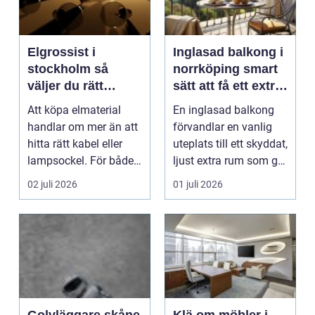
Elgrossist i
Inglasad balkong i
stockholm så
norrköping smart
väljer du rätt
sätt att få ett extra
partner för
rum
Att köpa elmaterial
En inglasad balkong
elmaterial och
handlar om mer än att
förvandlar en vanlig
belysning
hitta rätt kabel eller
uteplats till ett skyddat,
lampsockel. För både
ljust extra rum som går
yrkesverksamma...
att anvä...
02 juli 2026
01 juli 2026