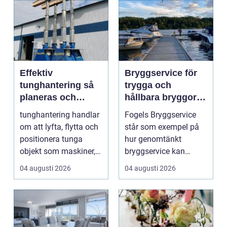
Effektiv
Bryggservice för
tunghantering så
trygga och
planeras och
hållbara bryggor
genomförs säkra
året runt
tunghantering handlar
Fogels Bryggservice
lyft
om att lyfta, flytta och
står som exempel på
positionera tunga
hur genomtänkt
objekt som maskiner,
bryggservice kan
hus, broar och...
förvan...
04 augusti 2026
04 augusti 2026