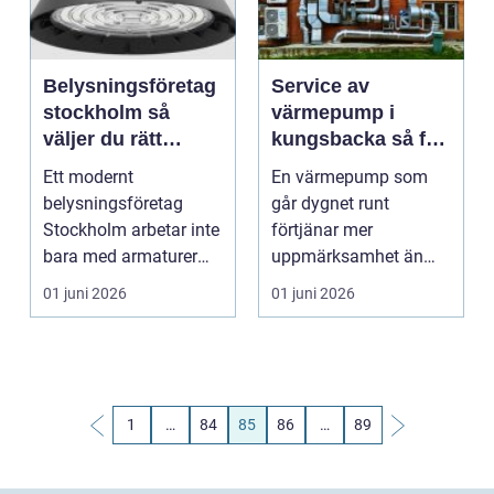
Belysningsföretag
Service av
stockholm så
värmepump i
väljer du rätt
kungsbacka så får
partner för hållbar
du trygg värme
Ett modernt
En värmepump som
och smart
året runt
belysningsföretag
går dygnet runt
ljusdesign
Stockholm arbetar inte
förtjänar mer
bara med armaturer
uppmärksamhet än
och kablar. Det handlar
många ger den. När
01 juni 2026
01 juni 2026
lika...
allt fungerar som...
1
…
84
85
86
…
89