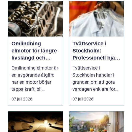
Omlindning
Tvättservice i
elmotor för längre
Stockholm:
livslängd och
Professionell hjälp
högre
med rena textilier
Omlindning elmotor är
Tvättservice i
driftsäkerhet
en avgörande åtgärd
Stockholm handlar i
när en motor börjar
grunden om att göra
tappa kraft, bli
vardagen enklare för
överhettad eller helt...
båd...
07 juli 2026
07 juli 2026