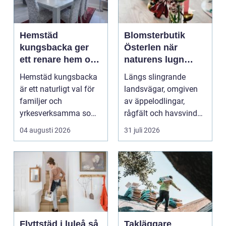
Hemstäd
Blomsterbutik
kungsbacka ger
Österlen när
ett renare hem och
naturens lugn
en lugnare vardag
möter kreativt
Hemstäd kungsbacka
Längs slingrande
hantverk
är ett naturligt val för
landsvägar, omgiven
familjer och
av äppelodlingar,
yrkesverksamma som
rågfält och havsvindar,
vill ha ett rent hem
har
04 augusti 2026
31 juli 2026
uta...
blomsterhantverke...
Flyttstäd i luleå så
Takläggare