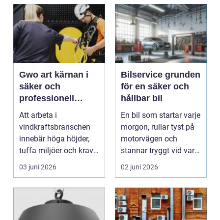
Gwo art kärnan i
Bilservice grunden
säker och
för en säker och
professionell
hållbar bil
vindkraft
Att arbeta i
En bil som startar varje
vindkraftsbranschen
morgon, rullar tyst på
innebär höga höjder,
motorvägen och
tuffa miljöer och krav
stannar tryggt vid varje
på snabba beslut när
rödljus är i...
03 juni 2026
02 juni 2026
nå...