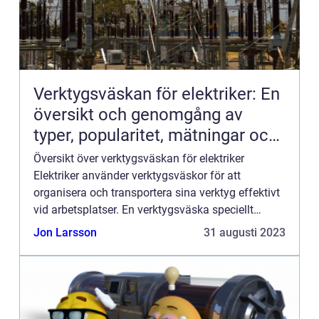
Verktygsväskan för elektriker: En
översikt och genomgång av
typer, popularitet, mätningar och
historiska perspektiv
Översikt över verktygsväskan för elektriker
Elektriker använder verktygsväskor för att
organisera och transportera sina verktyg effektivt
vid arbetsplatser. En verktygsväska speciellt
utformad för elektriker möjliggör snabb tillgång till
Jon Larsson
31 augusti 2023
verktyg och ...