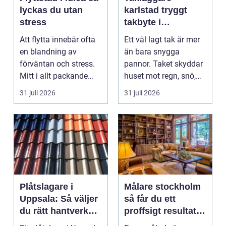
lyckas du utan
karlstad tryggt
stress
takbyte i
värmländskt klimat
Att flytta innebär ofta
Ett väl lagt tak är mer
en blandning av
än bara snygga
förväntan och stress.
pannor. Taket skyddar
Mitt i allt packande
huset mot regn, snö,
och planerande dy...
blåst och stark vå...
31 juli 2026
31 juli 2026
Plåtslagare i
Målare stockholm
Uppsala: Så väljer
så får du ett
du rätt hantverkare
proffsigt resultat
för tak och fasad
hemma