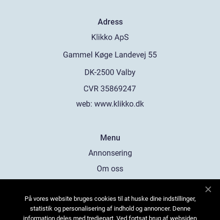
Adress
web:
www.klikko.dk
Menu
Annonsering
Om oss
Cookies
På vores website bruges cookies til at huske dine indstillinger,
Kontakta oss
statistik og personalisering af indhold og annoncer. Denne
Sitemap
information deles med tredjepart. Ved fortsat brug af websiden