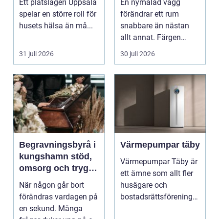
Ett plåtslageri Uppsala
En nymålad vägg
spelar en större roll för
förändrar ett rum
husets hälsa än må...
snabbare än nästan
allt annat. Färgen
påverkar hur vi
31 juli 2026
30 juli 2026
upplever lju...
Begravningsbyrå i
Värmepumpar täby
kungshamn stöd,
Värmepumpar Täby är
omsorg och trygg
ett ämne som allt fler
vägledning
När någon går bort
husägare och
förändras vardagen på
bostadsrättsföreningar
en sekund. Många
intresserar sig för n...