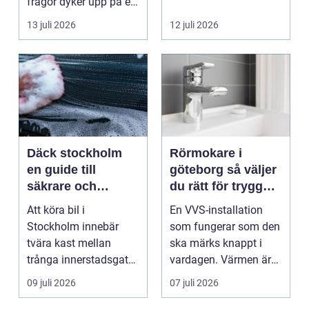
frågor dyker upp på en
gång: Vad händer nu...
13 juli 2026
12 juli 2026
Däck stockholm
Rörmokare i
en guide till
göteborg så väljer
säkrare och
du rätt för trygg
smartare däckval i
vvs i vardagen
Att köra bil i
En VVS-installation
storstan
Stockholm innebär
som fungerar som den
tvära kast mellan
ska märks knappt i
trånga innerstadsgator,
vardagen. Värmen är
motorvägspendling
behaglig, vattnet hå...
09 juli 2026
07 juli 2026
och ibl...