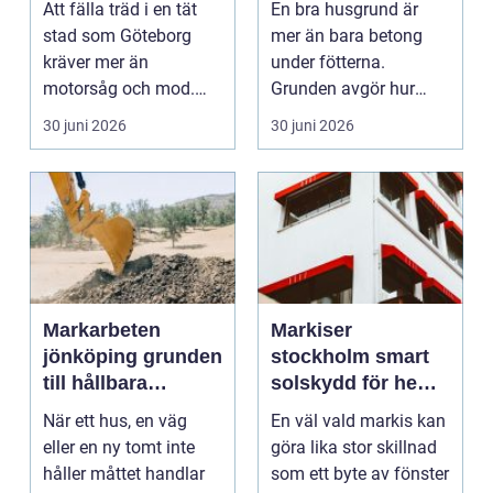
Att fälla träd i en tät
En bra husgrund är
stad som Göteborg
mer än bara betong
kräver mer än
under fötterna.
motorsåg och mod.
Grunden avgör hur
Hus, gångstråk,
huset m&...
30 juni 2026
30 juni 2026
lekplatser...
Markarbeten
Markiser
jönköping grunden
stockholm smart
till hållbara
solskydd för hem,
byggprojekt
balkong och
När ett hus, en väg
En väl vald markis kan
uteplats
eller en ny tomt inte
göra lika stor skillnad
håller måttet handlar
som ett byte av fönster