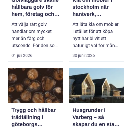
Golvläggare skåne
Klä om möbler i
hållbara golv för
stockholm när
hem, företag och
hantverk,
industri
hållbarhet och stil
Att välja rätt golv
Att låta klä om möbler
möts
handlar om mycket
i stället för att köpa
mer än färg och
nytt har blivit ett
utseende. För den som
naturligt val för många
söker en erfaren
i Stockhol...
01 juli 2026
30 juni 2026
golvläg...
Trygg och hållbar
Husgrunder i
trädfällning i
Varberg – så
göteborgs
skapar du en stabil
stadsmiljö
start för ditt hus