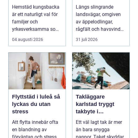
en lugnare vardag
möter kreativt
Hemstäd kungsbacka
Längs slingrande
hantverk
är ett naturligt val för
landsvägar, omgiven
familjer och
av äppelodlingar,
yrkesverksamma som
rågfält och havsvindar,
vill ha ett rent hem
har
04 augusti 2026
31 juli 2026
uta...
blomsterhantverke...
Flyttstäd i luleå så
Takläggare
lyckas du utan
karlstad tryggt
stress
takbyte i
värmländskt klimat
Att flytta innebär ofta
Ett väl lagt tak är mer
en blandning av
än bara snygga
förväntan och stress.
pannor. Taket skyddar