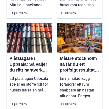
Mitt i allt packande
huset mot regn, snö,
och planerande dy...
blåst och stark vå...
31 juli 2026
31 juli 2026
Plåtslagare i
Målare stockholm
Uppsala: Så väljer
så får du ett
du rätt hantverkare
proffsigt resultat
för tak och fasad
hemma
Ett plåtslageri Uppsala
En nymålad vägg
spelar en större roll för
förändrar ett rum
husets hälsa än må...
snabbare än nästan
allt annat. Färgen
påverkar hur vi
31 juli 2026
30 juli 2026
upplever lju...