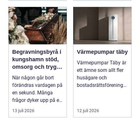
Begravningsbyrå i
Värmepumpar täby
kungshamn stöd,
Värmepumpar Täby är
omsorg och trygg
ett ämne som allt fler
vägledning
När någon går bort
husägare och
förändras vardagen på
bostadsrättsföreningar
en sekund. Många
intresserar sig för n...
frågor dyker upp på en
gång: Vad händer nu...
13 juli 2026
12 juli 2026