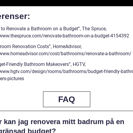
erenser:
 to Renovate a Bathroom on a Budget”, The Spruce,
/www.thespruce.com/renovate-bathroom-on-a-budget-4154392
hroom Renovation Costs”, HomeAdvisor,
/www.homeadvisor.com/cost/bathrooms/renovate-a-bathroom/
get-Friendly Bathroom Makeovers”, HGTV,
/www.hgtv.com/design/rooms/bathrooms/budget-friendly-bath
rs-pictures
FAQ
r kan jag renovera mitt badrum på en
gränsad budget?