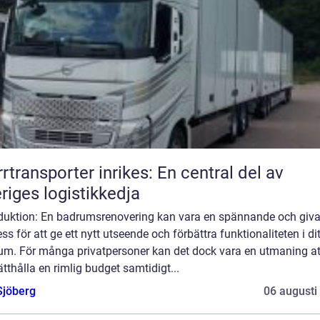
rrtransporter inrikes: En central del av
riges logistikkedja
oduktion: En badrumsrenovering kan vara en spännande och giv
ss för att ge ett nytt utseende och förbättra funktionaliteten i dit
um. För många privatpersoner kan det dock vara en utmaning at
tthålla en rimlig budget samtidigt...
Sjöberg
06 augusti