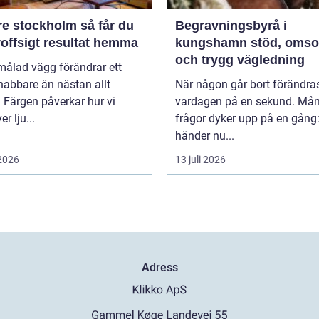
stockholm så får du
Begravningsbyrå i
roffsigt resultat hemma
kungshamn stöd, omsorg
och trygg vägledning
målad vägg förändrar ett
nabbare än nästan allt
När någon går bort förändra
 Färgen påverkar hur vi
vardagen på en sekund. Må
r lju...
frågor dyker upp på en gång
händer nu...
 2026
13 juli 2026
Adress