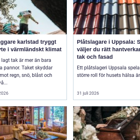
gare karlstad tryggt
Plåtslagare i Uppsala: 
te i värmländskt klimat
väljer du rätt hantverka
tak och fasad
l lagt tak är mer än bara
a pannor. Taket skyddar
Ett plåtslageri Uppsala spela
mot regn, snö, blåst och
större roll för husets hälsa ä
å...
 2026
31 juli 2026