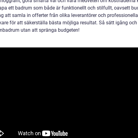
 noggrant, göra smarta val och vara medveten om kostnaderna 
pa ett badrum som både är funktionellt och stilfullt, oavsett bu
 att samla in offerter från olika leverantörer och professionella
are för att säkerställa bästa möjliga resultat. Så sätt igång oc
ömbadrum utan att spränga budgeten!