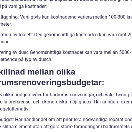
 på vanliga kostnader:
läggning: Vanligtvis kan kostnaderna variera mellan 100-300 kr
meter.
llation av toalett: Den genomsnittliga kostnaden kan vara runt 2
onor.
ering av dusc Genomsnittliga kostnader kan vara mellan 5000
beroende på typ av dusch.
killnad mellan olika
rumsrenoveringsbudgetar:
ns olika budgetnivåer för badrumsrenoveringar, och valet beror p
uella preferenser och ekonomiska möjligheter. Här är några exem
dgetalternativ:
udget: Här handlar det om att prioritera nödvändiga reparationer
v slitna element utan att göra större förändringar i badrummets 