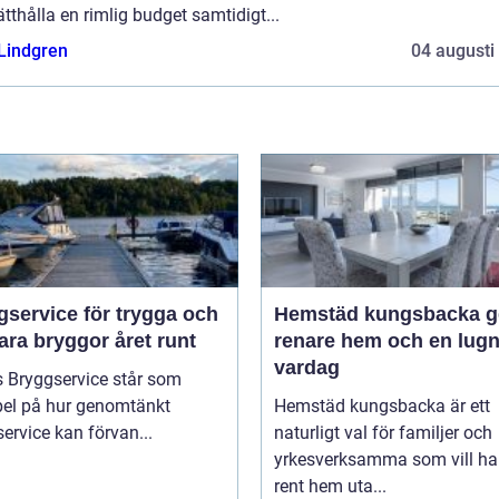
tthålla en rimlig budget samtidigt...
 Lindgren
04 augusti
gservice för trygga och
Hemstäd kungsbacka ge
ara bryggor året runt
renare hem och en lug
vardag
s Bryggservice står som
el på hur genomtänkt
Hemstäd kungsbacka är ett
ervice kan förvan...
naturligt val för familjer och
yrkesverksamma som vill ha 
rent hem uta...