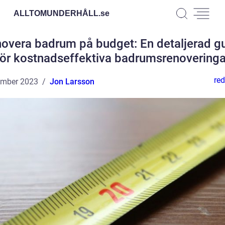
ALLTOMUNDERHÅLL.
se
overa badrum på budget: En detaljerad g
för kostnadseffektiva badrumsrenoveringa
red
ember 2023
Jon Larsson