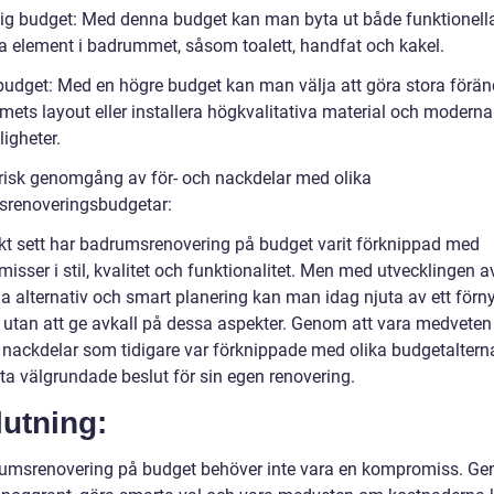
lig budget: Med denna budget kan man byta ut både funktionell
ka element i badrummet, såsom toalett, handfat och kakel.
budget: Med en högre budget kan man välja att göra stora föränd
ets layout eller installera högkvalitativa material och moderna
igheter.
orisk genomgång av för- och nackdelar med olika
renoveringsbudgetar:
skt sett har badrumsrenovering på budget varit förknippad med
sser i stil, kvalitet och funktionalitet. Men med utvecklingen a
da alternativ och smart planering kan man idag njuta av ett förn
utan att ge avkall på dessa aspekter. Genom att vara medvete
h nackdelar som tidigare var förknippade med olika budgetaltern
ta välgrundade beslut för sin egen renovering.
utning:
umsrenovering på budget behöver inte vara en kompromiss. Ge