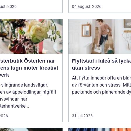
usti 2026
04 augusti 2026
terbutik Österlen när
Flyttstäd i luleå så lyckas du
ens lugn möter kreativt
utan stress
verk
Att flytta innebär ofta en bl
 slingrande landsvägar,
av förväntan och stress. Mitt 
n av äppelodlingar, rågfält
packande och planerande dy.
vsvindar, har
erhantverke...
 2026
31 juli 2026