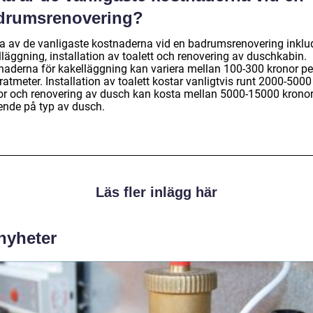
drumsrenovering?
a av de vanligaste kostnaderna vid en badrumsrenovering inklu
läggning, installation av toalett och renovering av duschkabin.
naderna för kakelläggning kan variera mellan 100-300 kronor pe
atmeter. Installation av toalett kostar vanligtvis runt 2000-5000
or och renovering av dusch kan kosta mellan 5000-15000 krono
ende på typ av dusch.
Läs fler inlägg här
 nyheter