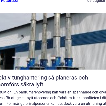
e Pettersson
05 augusti
tiv tunghantering så planeras och
omförs säkra lyft
oduktion: En badrumsrenovering kan vara en spännande och giv
ss för att ge ett nytt utseende och förbättra funktionaliteten i dit
um. För många privatpersoner kan det dock vara en utmaning at