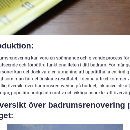
oduktion:
umsrenovering kan vara en spännande och givande process för 
 utseende och förbättra funktionaliteten i ditt badrum. För mång
ersoner kan det dock vara en utmaning att upprätthålla en rimli
gt som man får det önskade resultatet. I denna artikel kommer vi
dlig översikt över badrumsrenovering på budget, inklusive olika 
ngar, populära budgetalternativ och viktiga aspekter att överväg
Översikt över badrumsrenovering 
get: