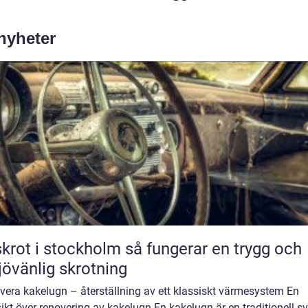
 nyheter
t i stockholm så fungerar en trygg och
jövänlig skrotning
vera kakelugn – återställning av ett klassiskt värmesystem En
ikt över renovering av kakelugn En kakelugn är en traditionell s