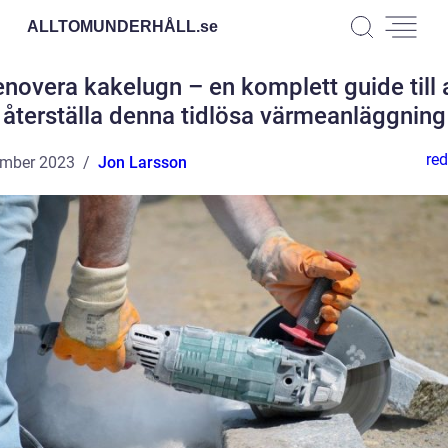
ALLTOMUNDERHÅLL.
se
novera kakelugn – en komplett guide till 
återställa denna tidlösa värmeanläggning
red
ember 2023
Jon Larsson