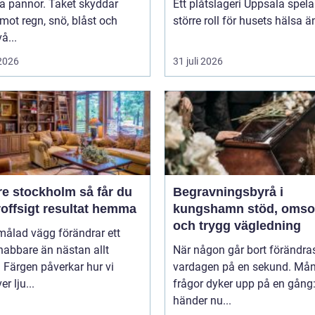
a pannor. Taket skyddar
Ett plåtslageri Uppsala spela
mot regn, snö, blåst och
större roll för husets hälsa ä
å...
 2026
31 juli 2026
stockholm så får du
Begravningsbyrå i
roffsigt resultat hemma
kungshamn stöd, omsorg
och trygg vägledning
målad vägg förändrar ett
nabbare än nästan allt
När någon går bort förändra
 Färgen påverkar hur vi
vardagen på en sekund. Må
r lju...
frågor dyker upp på en gång
händer nu...