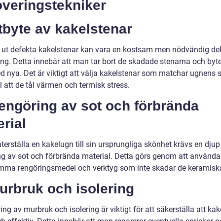
overingstekniker
tbyte av kakelstenar
a ut defekta kakelstenar kan vara en kostsam men nödvändig del
ing. Detta innebär att man tar bort de skadade stenarna och byte
 nya. Det är viktigt att välja kakelstenar som matchar ugnens s
ill att de tål värmen och termisk stress.
engöring av sot och förbrända
rial
återställa en kakelugn till sin ursprungliga skönhet krävs en djup
ng av sot och förbrända material. Detta görs genom att använda
ma rengöringsmedel och verktyg som inte skadar de keramiska
urbruk och isolering
ng av murbruk och isolering är viktigt för att säkerställa att ka