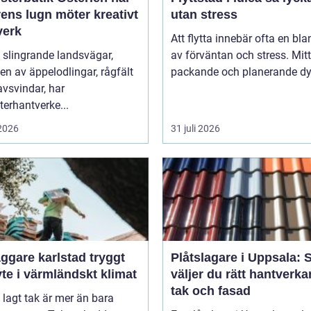
ens lugn möter kreativt
utan stress
verk
Att flytta innebär ofta en bl
 slingrande landsvägar,
av förväntan och stress. Mitt 
n av äppelodlingar, rågfält
packande och planerande dy.
vsvindar, har
erhantverke...
 2026
31 juli 2026
gare karlstad tryggt
Plåtslagare i Uppsala: 
te i värmländskt klimat
väljer du rätt hantverka
tak och fasad
l lagt tak är mer än bara