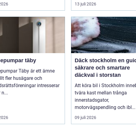
 2026
13 juli 2026
epumpar täby
Däck stockholm en guide till
säkrare och smartare
pumpar Täby är ett ämne
däckval i storstan
lt fler husägare och
srättsföreningar intresserar
Att köra bil i Stockholm inne
 n...
tvära kast mellan trånga
innerstadsgator,
motorvägspendling och ibl...
 2026
09 juli 2026