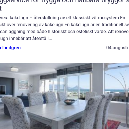
ggservice för trygga och hållbara bryggor 
t
vera kakelugn – återställning av ett klassiskt värmesystem En
ikt över renovering av kakelugn En kakelugn är en traditionell s
anläggning med både historiskt och estetiskt värde. Att renove
ugn innebär att återställ...
n Lindgren
04 augusti