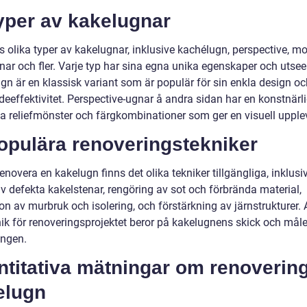
yper av kakelugnar
s olika typer av kakelugnar, inklusive kachélugn, perspective, m
nar och fler. Varje typ har sina egna unika egenskaper och utse
gn är en klassisk variant som är populär för sin enkla design oc
deeffektivitet. Perspective-ugnar å andra sidan har en konstnärl
a reliefmönster och färgkombinationer som ger en visuell upple
opulära renoveringstekniker
renovera en kakelugn finns det olika tekniker tillgängliga, inklusi
v defekta kakelstenar, rengöring av sot och förbrända material,
on av murbruk och isolering, och förstärkning av järnstrukturer. A
knik för renoveringsprojektet beror på kakelugnens skick och mål
ingen.
ntitativa mätningar om renoverin
elugn