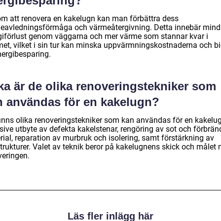
ergibesparing?
m att renovera en kakelugn kan man förbättra dess
eavledningsförmåga och värmeåtergivning. Detta innebär mind
giförlust genom väggarna och mer värme som stannar kvar i
et, vilket i sin tur kan minska uppvärmningskostnaderna och b
energibesparing.
ka är de olika renoveringstekniker som
n användas för en kakelugn?
finns olika renoveringstekniker som kan användas för en kakelug
sive utbyte av defekta kakelstenar, rengöring av sot och förbrän
ial, reparation av murbruk och isolering, samt förstärkning av
strukturer. Valet av teknik beror på kakelugnens skick och målet
veringen.
Läs fler inlägg här