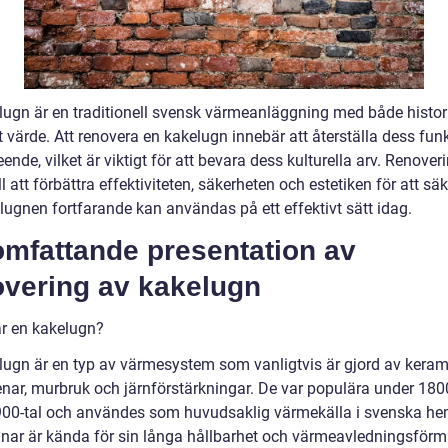
lugn är en traditionell svensk värmeanläggning med både histor
t värde. Att renovera en kakelugn innebär att återställa dess fun
ende, vilket är viktigt för att bevara dess kulturella arv. Renover
ill att förbättra effektiviteten, säkerheten och estetiken för att sä
lugnen fortfarande kan användas på ett effektivt sätt idag.
omfattande presentation av
overing av kakelugn
är en kakelugn?
lugn är en typ av värmesystem som vanligtvis är gjord av kera
enar, murbruk och järnförstärkningar. De var populära under 180
1900-tal och användes som huvudsaklig värmekälla i svenska he
nar är kända för sin långa hållbarhet och värmeavledningsför