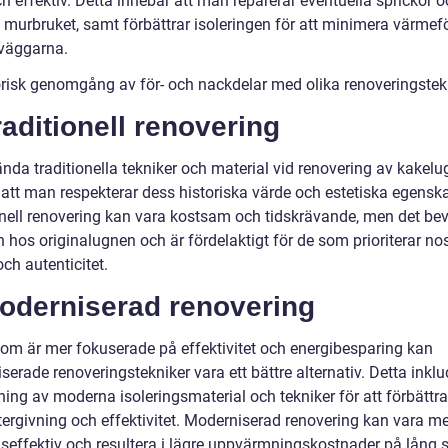
ch effektiv. Detta innebär att man reparerar eventuella sprickor 
i murbruket, samt förbättrar isoleringen för att minimera värmef
väggarna.
orisk genomgång av för- och nackdelar med olika renoveringstek
raditionell renovering
nda traditionella tekniker och material vid renovering av kakelu
 att man respekterar dess historiska värde och estetiska egenska
onell renovering kan vara kostsam och tidskrävande, men det be
 hos originalugnen och är fördelaktigt för de som prioriterar no
ch autenticitet.
Moderniserad renovering
som är mer fokuserade på effektivitet och energibesparing kan
erade renoveringstekniker vara ett bättre alternativ. Detta inklu
ing av moderna isoleringsmaterial och tekniker för att förbättra
ergivning och effektivitet. Moderniserad renovering kan vara me
seffektiv och resultera i lägre uppvärmningskostnader på lång s