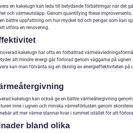
vera en kakelugn kan leda till betydande förbättringar när det gä
vitet och värmeutsläpp. Genom quantifying these improvements,
en bättre uppfattning om hur mycket tid och pengar som kan s
tt utföra en renovering.
ffektivitet
enoverad kakelugn har ofta en förbättrad värmeavledningsförmå
betyder att mindre energi går förlorad genom väggarna på ugne
vera kan man förvänta sig en ökning av energieffektiviteten på u
Värmeåtergivning
verad kakelugn kan också ge en bättre värmeåtergivning genom
turen inne i ugnen och minska värmeförlusten genom skorstene
nebär att mer värme stannar kvar i rummet istället för att förlora
lnader bland olika