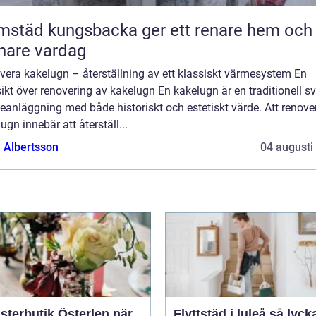
städ kungsbacka ger ett renare hem och
nare vardag
vera kakelugn – återställning av ett klassiskt värmesystem En
ikt över renovering av kakelugn En kakelugn är en traditionell s
anläggning med både historiskt och estetiskt värde. Att renove
ugn innebär att återställ...
a Albertsson
04 augusti
terbutik Österlen när
Flyttstäd i luleå så lyckas du