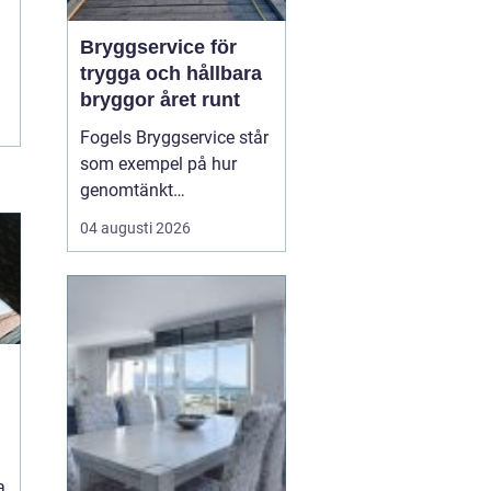
Bryggservice för
trygga och hållbara
bryggor året runt
Fogels Bryggservice står
som exempel på hur
genomtänkt
bryggservice kan
04 augusti 2026
förvandla en brygga från
en enkel landningsplats
till en säker och hållbar
lösning för både båtliv
och bad. Bryggserv...
a