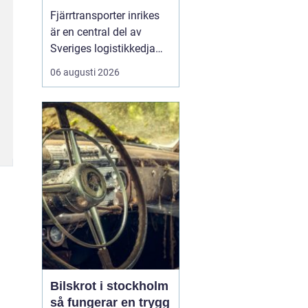
logistikkedja
Fjärrtransporter inrikes
är en central del av
Sveriges logistikkedja
och avgörande för att
06 augusti 2026
varor ska nå rätt plats i
rätt tid. Genom
välplanerade rutter,
samordnade flöden och
moderna fordon kan
före...
Bilskrot i stockholm
så fungerar en trygg