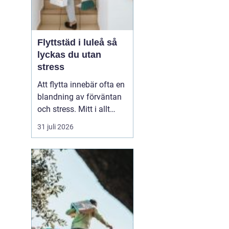
Flyttstäd i luleå så
lyckas du utan
stress
Att flytta innebär ofta en
blandning av förväntan
och stress. Mitt i allt
packande och
31 juli 2026
planerande dyker en av
de tyngsta punkterna
upp: flyttstädningen. För
många i Luleå är
flyttstäd Luleå något
som avgör om
besiktningen går
igenom, om