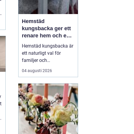
Hemstäd
kungsbacka ger ett
renare hem och en
lugnare vardag
Hemstäd kungsbacka är
ett naturligt val för
familjer och
yrkesverksamma som
04 augusti 2026
vill ha ett rent hem utan
att offra sin fritid.
Många upptäcker hur
mycket energi som
y
frigörs när de låter en
t
professionell städpartner
ta hand om
n
dammsugning,
moppning och d...