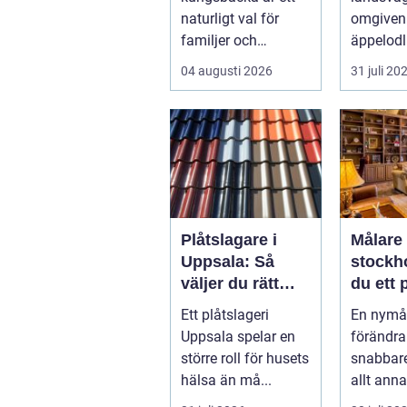
naturligt val för
omgiven
familjer och
äppelodl
yrkesverksamma
rågfält 
04 augusti 2026
31 juli 20
som vill ha ett rent
havsvind
hem uta...
blomster
Plåtslagare i
Målare
Uppsala: Så
stockholm 
väljer du rätt
du ett 
hantverkare för
result
Ett plåtslageri
En nymå
tak och fasad
Uppsala spelar en
förändra
större roll för husets
snabbar
hälsa än må...
allt anna
påverkar