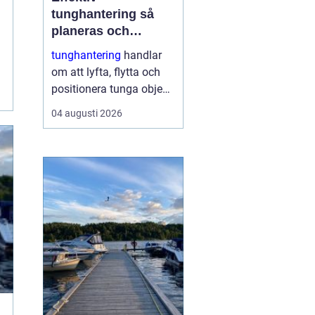
tunghantering så
planeras och
genomförs säkra
tunghantering
handlar
lyft
om att lyfta, flytta och
positionera tunga objekt
som maskiner, hus, broar
04 augusti 2026
och stora
industrikomponenter.
Arbetet kräver noggrann
planering,
specialutrustning och ett
stort fokus på
säkerhet....