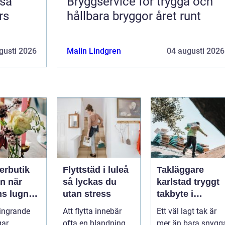
Bryggservice för trygga och
rs
hållbara bryggor året runt
gusti 2026
Malin Lindgren
04 augusti 2026
erbutik
Flyttstäd i luleå
Takläggare
när
så lyckas du
karlstad tryggt
ns lugn
utan stress
takbyte i
reativt
värmländskt
ingrande
Att flytta innebär
Ett väl lagt tak är
rk
klimat
ar,
ofta en blandning
mer än bara snygg