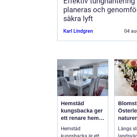
Effektiv tunghantering så
planeras och genomfö
säkra lyft
Karl Lindgren
04 au
Hemstäd
Blomst
kungsbacka ger
Österlen 
ett renare hem
nature
och en lugnare
möter k
Hemstäd
Längs sl
vardag
hantve
kungsbacka är ett
landsväg