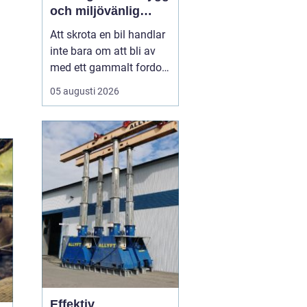
och miljövänlig
skrotning
Att skrota en bil handlar
inte bara om att bli av
med ett gammalt fordon.
För många bilägare i
05 augusti 2026
Stockholm väcker
processen frågor: Hur
går skrotningen till?
Vilka papper behövs?
Hur ser man till att bilen
tas om hand på ett
miljöriktigt sätt? En
seriö...
Effektiv