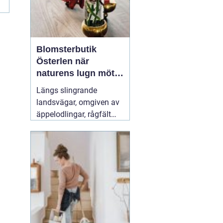
Blomsterbutik
Österlen när
naturens lugn möter
kreativt hantverk
Längs slingrande
landsvägar, omgiven av
äppelodlingar, rågfält
och havsvindar, har
blomsterhantverket på
Österlen fått en alldeles
egen karaktär. Här går
säsong, hållbarhet och
personligt uttryck före
snabba lösningar.
31 juli
2026