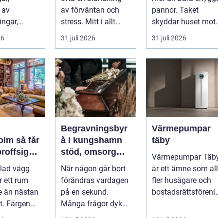
 av
av förväntan och
pannor. Taket
ingar,
stress. Mitt i allt
skyddar huset mot
och
packande och
regn, snö, blåst och
26
31 juli 2026
31 juli 2026
ar, har
planerande dy...
stark vå...
hantverke...
Begravningsbyr
Värmepumpar
så får
å i kungshamn
täby
proffsigt
stöd, omsorg
Värmepumpar Täb
at hemma
och trygg
lad vägg
När någon går bort
är ett ämne som all
vägledning
r ett rum
förändras vardagen
fler husägare och
e än nästan
på en sekund.
bostadsrättsföreni
t. Färgen
Många frågor dyker
gar intresserar sig
 hur vi
upp på en gång:
för n...