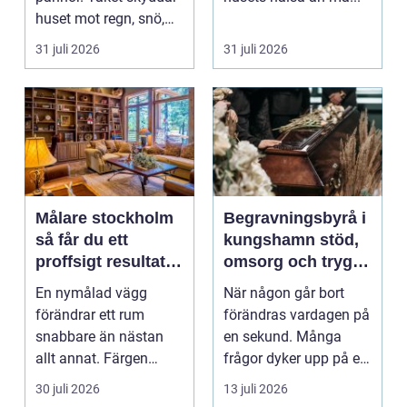
huset mot regn, snö,
blåst och stark vå...
31 juli 2026
31 juli 2026
Målare stockholm
Begravningsbyrå i
så får du ett
kungshamn stöd,
proffsigt resultat
omsorg och trygg
hemma
vägledning
En nymålad vägg
När någon går bort
förändrar ett rum
förändras vardagen på
snabbare än nästan
en sekund. Många
allt annat. Färgen
frågor dyker upp på en
påverkar hur vi
gång: Vad händer nu...
30 juli 2026
13 juli 2026
upplever lju...