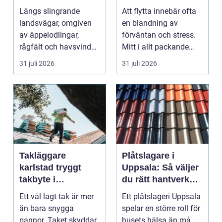
möter kreativt
Längs slingrande
Att flytta innebär ofta
hantverk
landsvägar, omgiven
en blandning av
av äppelodlingar,
förväntan och stress.
rågfält och havsvindar,
Mitt i allt packande
har
och planerande dy...
31 juli 2026
31 juli 2026
blomsterhantverke...
Takläggare
Plåtslagare i
karlstad tryggt
Uppsala: Så väljer
takbyte i
du rätt hantverkare
värmländskt klimat
för tak och fasad
Ett väl lagt tak är mer
Ett plåtslageri Uppsala
än bara snygga
spelar en större roll för
pannor. Taket skyddar
husets hälsa än må...