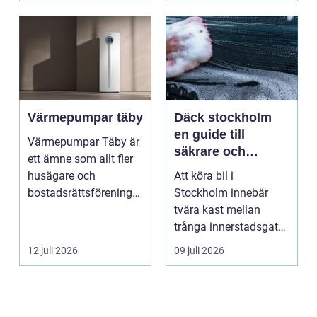
Värmepumpar täby
Däck stockholm
en guide till
Värmepumpar Täby är
säkrare och
ett ämne som allt fler
smartare däckval i
husägare och
Att köra bil i
storstan
bostadsrättsföreningar
Stockholm innebär
intresserar sig för n...
tvära kast mellan
trånga innerstadsgator,
motorvägspendling
12 juli 2026
09 juli 2026
och ibl...