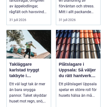
landsvägar, omgiven
en blandning av
av äppelodlingar,
förväntan och stress.
rågfält och havsvindar,
Mitt i allt packande
har
och planerande dy...
31 juli 2026
31 juli 2026
blomsterhantverke...
Takläggare
Plåtslagare i
karlstad tryggt
Uppsala: Så väljer
takbyte i
du rätt hantverkare
värmländskt klimat
för tak och fasad
Ett väl lagt tak är mer
Ett plåtslageri Uppsala
än bara snygga
spelar en större roll för
pannor. Taket skyddar
husets hälsa än må...
huset mot regn, snö,
blåst och stark vå...