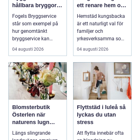
hållbara bryggor
ett renare hem och
året runt
en lugnare vardag
Fogels Bryggservice
Hemstäd kungsbacka
står som exempel på
är ett naturligt val för
hur genomtänkt
familjer och
bryggservice kan
yrkesverksamma som
förvan...
vill ha ett rent hem
04 augusti 2026
04 augusti 2026
uta...
Blomsterbutik
Flyttstäd i luleå så
Österlen när
lyckas du utan
naturens lugn
stress
möter kreativt
Längs slingrande
Att flytta innebär ofta
hantverk