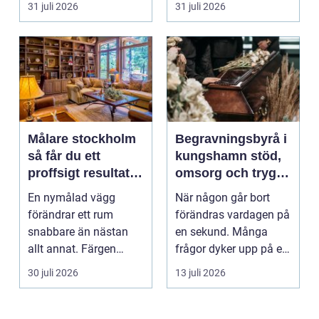
31 juli 2026
31 juli 2026
Målare stockholm
Begravningsbyrå i
så får du ett
kungshamn stöd,
proffsigt resultat
omsorg och trygg
hemma
vägledning
En nymålad vägg
När någon går bort
förändrar ett rum
förändras vardagen på
snabbare än nästan
en sekund. Många
allt annat. Färgen
frågor dyker upp på en
påverkar hur vi
gång: Vad händer nu...
30 juli 2026
13 juli 2026
upplever lju...