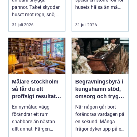
pannor. Taket skyddar
husets hälsa än må...
huset mot regn, snö,
blåst och stark vå...
31 juli 2026
31 juli 2026
Målare stockholm
Begravningsbyrå i
så får du ett
kungshamn stöd,
proffsigt resultat
omsorg och trygg
hemma
vägledning
En nymålad vägg
När någon går bort
förändrar ett rum
förändras vardagen på
snabbare än nästan
en sekund. Många
allt annat. Färgen
frågor dyker upp på en
påverkar hur vi
gång: Vad händer nu...