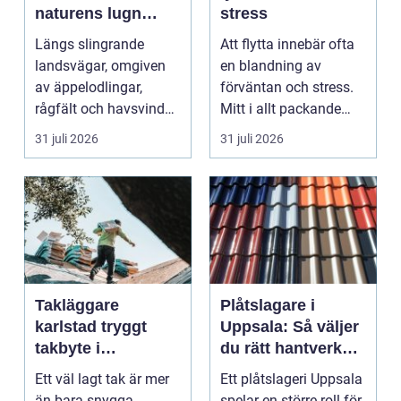
naturens lugn
stress
möter kreativt
Längs slingrande
Att flytta innebär ofta
hantverk
landsvägar, omgiven
en blandning av
av äppelodlingar,
förväntan och stress.
rågfält och havsvindar,
Mitt i allt packande
har
och planerande dy...
31 juli 2026
31 juli 2026
blomsterhantverke...
Takläggare
Plåtslagare i
karlstad tryggt
Uppsala: Så väljer
takbyte i
du rätt hantverkare
värmländskt klimat
för tak och fasad
Ett väl lagt tak är mer
Ett plåtslageri Uppsala
än bara snygga
spelar en större roll för