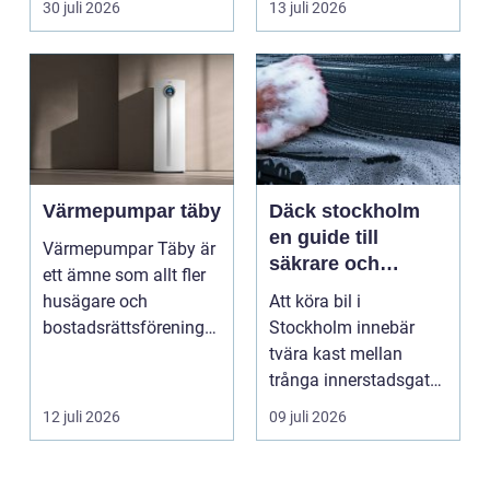
30 juli 2026
13 juli 2026
upplever lju...
Värmepumpar täby
Däck stockholm
en guide till
Värmepumpar Täby är
säkrare och
ett ämne som allt fler
smartare däckval i
husägare och
Att köra bil i
storstan
bostadsrättsföreningar
Stockholm innebär
intresserar sig för n...
tvära kast mellan
trånga innerstadsgator,
motorvägspendling
12 juli 2026
09 juli 2026
och ibl...