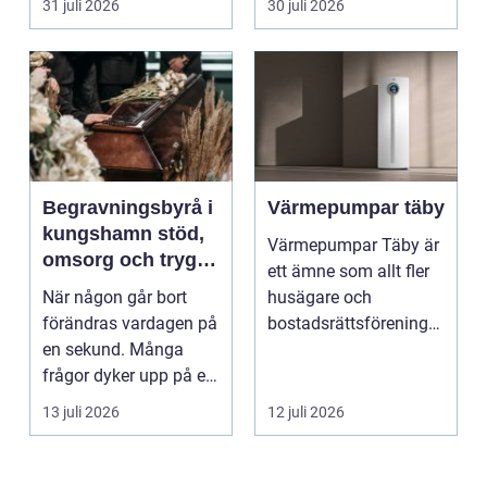
31 juli 2026
30 juli 2026
upplever lju...
Begravningsbyrå i
Värmepumpar täby
kungshamn stöd,
Värmepumpar Täby är
omsorg och trygg
ett ämne som allt fler
vägledning
När någon går bort
husägare och
förändras vardagen på
bostadsrättsföreningar
en sekund. Många
intresserar sig för n...
frågor dyker upp på en
gång: Vad händer nu...
13 juli 2026
12 juli 2026