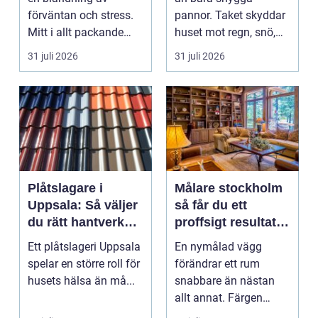
förväntan och stress.
pannor. Taket skyddar
Mitt i allt packande
huset mot regn, snö,
och planerande dy...
blåst och stark vå...
31 juli 2026
31 juli 2026
Plåtslagare i
Målare stockholm
Uppsala: Så väljer
så får du ett
du rätt hantverkare
proffsigt resultat
för tak och fasad
hemma
Ett plåtslageri Uppsala
En nymålad vägg
spelar en större roll för
förändrar ett rum
husets hälsa än må...
snabbare än nästan
allt annat. Färgen
påverkar hur vi