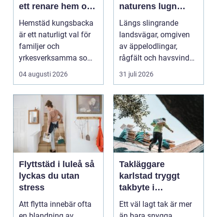
ett renare hem och
naturens lugn
en lugnare vardag
möter kreativt
Hemstäd kungsbacka
Längs slingrande
hantverk
är ett naturligt val för
landsvägar, omgiven
familjer och
av äppelodlingar,
yrkesverksamma som
rågfält och havsvindar,
vill ha ett rent hem
har
04 augusti 2026
31 juli 2026
uta...
blomsterhantverke...
Flyttstäd i luleå så
Takläggare
lyckas du utan
karlstad tryggt
stress
takbyte i
värmländskt klimat
Att flytta innebär ofta
Ett väl lagt tak är mer
en blandning av
än bara snygga