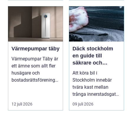
Värmepumpar täby
Däck stockholm
en guide till
Värmepumpar Täby är
säkrare och
ett ämne som allt fler
smartare däckval i
husägare och
Att köra bil i
storstan
bostadsrättsföreningar
Stockholm innebär
intresserar sig för n...
tvära kast mellan
trånga innerstadsgator,
motorvägspendling
12 juli 2026
09 juli 2026
och ibl...