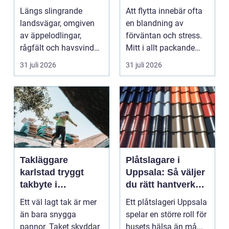
möter kreativt
Längs slingrande
Att flytta innebär ofta
hantverk
landsvägar, omgiven
en blandning av
av äppelodlingar,
förväntan och stress.
rågfält och havsvindar,
Mitt i allt packande
har
och planerande dy...
31 juli 2026
31 juli 2026
blomsterhantverke...
Takläggare
Plåtslagare i
karlstad tryggt
Uppsala: Så väljer
takbyte i
du rätt hantverkare
värmländskt klimat
för tak och fasad
Ett väl lagt tak är mer
Ett plåtslageri Uppsala
än bara snygga
spelar en större roll för
pannor. Taket skyddar
husets hälsa än må...