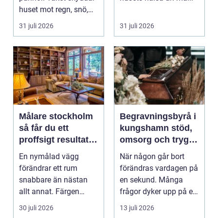
huset mot regn, snö,
blåst och stark vå...
31 juli 2026
31 juli 2026
Målare stockholm
Begravningsbyrå i
så får du ett
kungshamn stöd,
proffsigt resultat
omsorg och trygg
hemma
vägledning
En nymålad vägg
När någon går bort
förändrar ett rum
förändras vardagen på
snabbare än nästan
en sekund. Många
allt annat. Färgen
frågor dyker upp på en
påverkar hur vi
gång: Vad händer nu...
30 juli 2026
13 juli 2026
upplever lju...