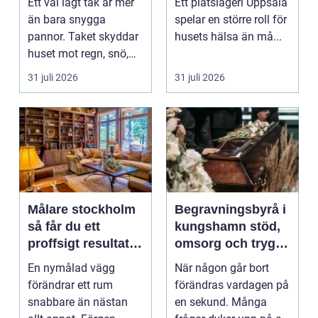
Ett väl lagt tak är mer
Ett plåtslageri Uppsala
än bara snygga
spelar en större roll för
pannor. Taket skyddar
husets hälsa än må...
huset mot regn, snö,
blåst och stark vå...
31 juli 2026
31 juli 2026
Målare stockholm
Begravningsbyrå i
så får du ett
kungshamn stöd,
proffsigt resultat
omsorg och trygg
hemma
vägledning
En nymålad vägg
När någon går bort
förändrar ett rum
förändras vardagen på
snabbare än nästan
en sekund. Många