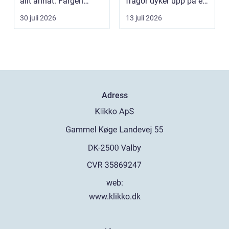
allt annat. Färgen
frågor dyker upp på en
påverkar hur vi
gång: Vad händer nu...
30 juli 2026
13 juli 2026
upplever lju...
Adress
web:
www.klikko.dk