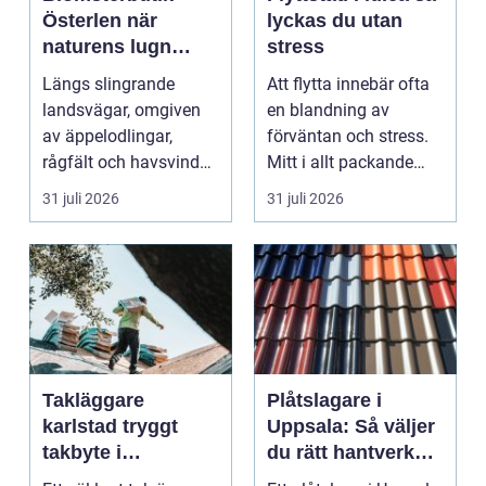
Österlen när
lyckas du utan
naturens lugn
stress
möter kreativt
Längs slingrande
Att flytta innebär ofta
hantverk
landsvägar, omgiven
en blandning av
av äppelodlingar,
förväntan och stress.
rågfält och havsvindar,
Mitt i allt packande
har
och planerande dy...
31 juli 2026
31 juli 2026
blomsterhantverke...
Takläggare
Plåtslagare i
karlstad tryggt
Uppsala: Så väljer
takbyte i
du rätt hantverkare
värmländskt klimat
för tak och fasad