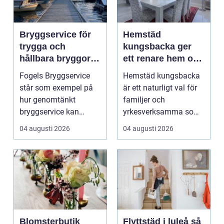
Bryggservice för
Hemstäd
trygga och
kungsbacka ger
hållbara bryggor
ett renare hem och
året runt
en lugnare vardag
Fogels Bryggservice
Hemstäd kungsbacka
står som exempel på
är ett naturligt val för
hur genomtänkt
familjer och
bryggservice kan
yrkesverksamma som
förvan...
vill ha ett rent hem
04 augusti 2026
04 augusti 2026
uta...
Blomsterbutik
Flyttstäd i luleå så