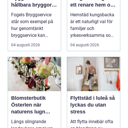
hållbara bryggor
ett renare hem och
året runt
en lugnare vardag
Fogels Bryggservice
Hemstäd kungsbacka
står som exempel på
är ett naturligt val för
hur genomtänkt
familjer och
bryggservice kan
yrkesverksamma som
förvan...
vill ha ett rent hem
04 augusti 2026
04 augusti 2026
uta...
Blomsterbutik
Flyttstäd i luleå så
Österlen när
lyckas du utan
naturens lugn
stress
möter kreativt
Längs slingrande
Att flytta innebär ofta
hantverk