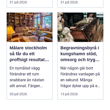
31 juli 2026
31 juli 2026
Målare stockholm
Begravningsbyrå i
så får du ett
kungshamn stöd,
proffsigt resultat
omsorg och trygg
hemma
vägledning
En nymålad vägg
När någon går bort
förändrar ett rum
förändras vardagen på
snabbare än nästan
en sekund. Många
allt annat. Färgen
frågor dyker upp på en
påverkar hur vi
gång: Vad händer nu...
30 juli 2026
13 juli 2026
upplever lju...