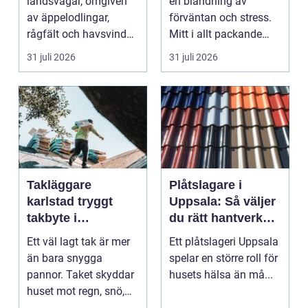
landsvägar, omgiven
en blandning av
av äppelodlingar,
förväntan och stress.
rågfält och havsvindar,
Mitt i allt packande
har
och planerande dy...
31 juli 2026
31 juli 2026
blomsterhantverke...
Takläggare
Plåtslagare i
karlstad tryggt
Uppsala: Så väljer
takbyte i
du rätt hantverkare
värmländskt klimat
för tak och fasad
Ett väl lagt tak är mer
Ett plåtslageri Uppsala
än bara snygga
spelar en större roll för
pannor. Taket skyddar
husets hälsa än må...
huset mot regn, snö,
blåst och stark vå...