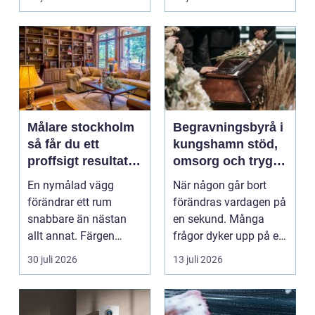
Målare stockholm
Begravningsbyrå i
så får du ett
kungshamn stöd,
proffsigt resultat
omsorg och trygg
hemma
vägledning
En nymålad vägg
När någon går bort
förändrar ett rum
förändras vardagen på
snabbare än nästan
en sekund. Många
allt annat. Färgen
frågor dyker upp på en
påverkar hur vi
gång: Vad händer nu...
30 juli 2026
13 juli 2026
upplever lju...