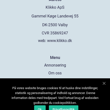
web:
www.klikko.dk
Menu
Annonsering
Om oss
Cookies
På vores website bruges cookies til at huske dine indstillinger,
Kontakta oss
statistik og personalisering af indhold og annoncer. Denne
Sitemap
information deles med tredjepart. Ved fortsat brug af websiden
godkender du cookiepolitikken.
Ok
Privatlivspolitik