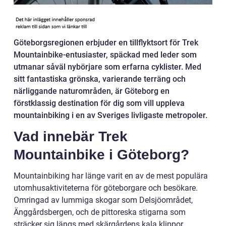
Göteborgsregionen erbjuder en tillflyktsort för Trek
Mountainbike-entusiaster, späckad med leder som
utmanar såväl nybörjare som erfarna cyklister. Med
sitt fantastiska grönska, varierande terräng och
närliggande naturområden, är Göteborg en
förstklassig destination för dig som vill uppleva
mountainbiking i en av Sveriges livligaste metropoler.
Vad innebär Trek
Mountainbike i Göteborg?
Mountainbiking har länge varit en av de mest populära
utomhusaktiviteterna för göteborgare och besökare.
Omringad av lummiga skogar som Delsjöområdet,
Änggårdsbergen, och de pittoreska stigarna som
sträcker sig längs med skärgårdens kala klippor,