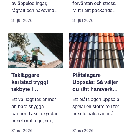
av äppelodlingar,
förväntan och stress.
rågfält och havsvindar,
Mitt i allt packande
har
och planerande dy...
31 juli 2026
31 juli 2026
blomsterhantverke...
Takläggare
Plåtslagare i
karlstad tryggt
Uppsala: Så väljer
takbyte i
du rätt hantverkare
värmländskt klimat
för tak och fasad
Ett väl lagt tak är mer
Ett plåtslageri Uppsala
än bara snygga
spelar en större roll för
pannor. Taket skyddar
husets hälsa än må...
huset mot regn, snö,
blåst och stark vå...
31 juli 2026
31 juli 2026