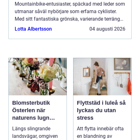
Mountainbike-entusiaster, späckad med leder som
utmanar såväl nybörjare som erfarna cyklister.
Med sitt fantastiska grönska, varierande terräng
och när...
Lotta Albertsson
04 augusti 2026
Blomsterbutik
Flyttstäd i luleå så
Österlen när
lyckas du utan
naturens lugn
stress
möter kreativt
Längs slingrande
Att flytta innebär ofta
hantverk
landsvägar, omgiven
en blandning av