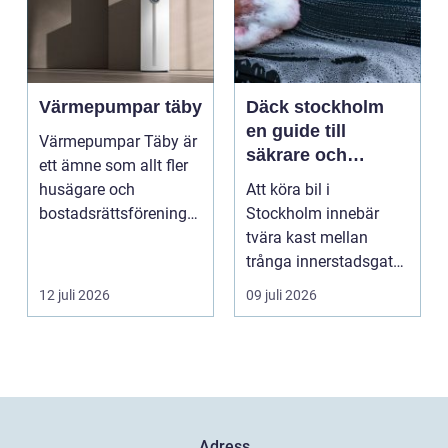
Värmepumpar täby
Däck stockholm
en guide till
Värmepumpar Täby är
säkrare och
ett ämne som allt fler
smartare däckval i
husägare och
Att köra bil i
storstan
bostadsrättsföreningar
Stockholm innebär
intresserar sig för n...
tvära kast mellan
trånga innerstadsgator,
motorvägspendling
12 juli 2026
09 juli 2026
och ibl...
Adress