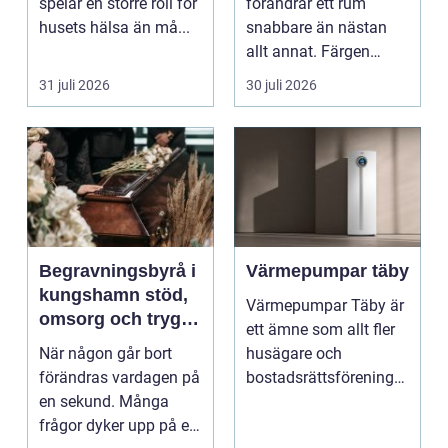
spelar en större roll för
förändrar ett rum
husets hälsa än må...
snabbare än nästan
allt annat. Färgen
påverkar hur vi
31 juli 2026
30 juli 2026
upplever lju...
Begravningsbyrå i
Värmepumpar täby
kungshamn stöd,
Värmepumpar Täby är
omsorg och trygg
ett ämne som allt fler
vägledning
När någon går bort
husägare och
förändras vardagen på
bostadsrättsföreningar
en sekund. Många
intresserar sig för n...
frågor dyker upp på en