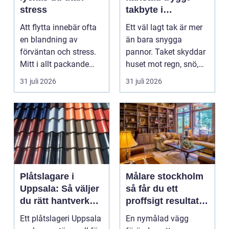
stress
takbyte i
värmländskt klimat
Att flytta innebär ofta
Ett väl lagt tak är mer
en blandning av
än bara snygga
förväntan och stress.
pannor. Taket skyddar
Mitt i allt packande
huset mot regn, snö,
och planerande dy...
blåst och stark vå...
31 juli 2026
31 juli 2026
Plåtslagare i
Målare stockholm
Uppsala: Så väljer
så får du ett
du rätt hantverkare
proffsigt resultat
för tak och fasad
hemma
Ett plåtslageri Uppsala
En nymålad vägg