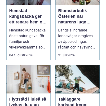
Hemstäd
Blomsterbutik
kungsbacka ger
Österlen när
ett renare hem och
naturens lugn
en lugnare vardag
möter kreativt
Hemstäd kungsbacka
Längs slingrande
hantverk
är ett naturligt val för
landsvägar, omgiven
familjer och
av äppelodlingar,
yrkesverksamma som
rågfält och havsvindar,
vill ha ett rent hem
har
04 augusti 2026
31 juli 2026
uta...
blomsterhantverke...
Flyttstäd i luleå så
Takläggare
lyckas du utan
karlstad tryggt