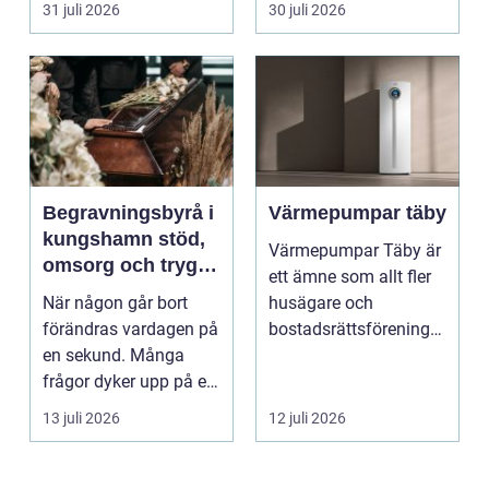
31 juli 2026
30 juli 2026
upplever lju...
Begravningsbyrå i
Värmepumpar täby
kungshamn stöd,
Värmepumpar Täby är
omsorg och trygg
ett ämne som allt fler
vägledning
När någon går bort
husägare och
förändras vardagen på
bostadsrättsföreningar
en sekund. Många
intresserar sig för n...
frågor dyker upp på en
gång: Vad händer nu...
13 juli 2026
12 juli 2026