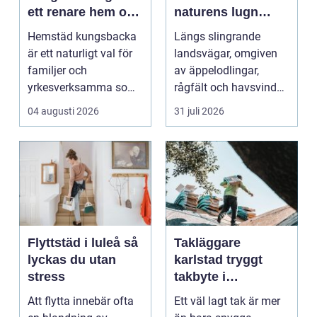
ett renare hem och
naturens lugn
en lugnare vardag
möter kreativt
Hemstäd kungsbacka
Längs slingrande
hantverk
är ett naturligt val för
landsvägar, omgiven
familjer och
av äppelodlingar,
yrkesverksamma som
rågfält och havsvindar,
vill ha ett rent hem
har
04 augusti 2026
31 juli 2026
uta...
blomsterhantverke...
Flyttstäd i luleå så
Takläggare
lyckas du utan
karlstad tryggt
stress
takbyte i
värmländskt klimat
Att flytta innebär ofta
Ett väl lagt tak är mer