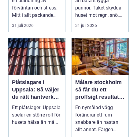
en blandning av
än bara snygga
förväntan och stress.
pannor. Taket skyddar
Mitt i allt packande
huset mot regn, snö,
och planerande dy...
blåst och stark vå...
31 juli 2026
31 juli 2026
Plåtslagare i
Målare stockholm
Uppsala: Så väljer
så får du ett
du rätt hantverkare
proffsigt resultat
för tak och fasad
hemma
Ett plåtslageri Uppsala
En nymålad vägg
spelar en större roll för
förändrar ett rum
husets hälsa än må...
snabbare än nästan
allt annat. Färgen
påverkar hur vi