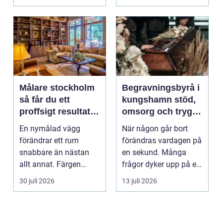
Målare stockholm
Begravningsbyrå i
så får du ett
kungshamn stöd,
proffsigt resultat
omsorg och trygg
hemma
vägledning
En nymålad vägg
När någon går bort
förändrar ett rum
förändras vardagen på
snabbare än nästan
en sekund. Många
allt annat. Färgen
frågor dyker upp på en
påverkar hur vi
gång: Vad händer nu...
30 juli 2026
13 juli 2026
upplever lju...