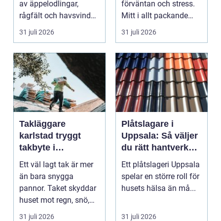
av äppelodlingar,
förväntan och stress.
rågfält och havsvindar,
Mitt i allt packande
har
och planerande dy...
31 juli 2026
31 juli 2026
blomsterhantverke...
Takläggare
Plåtslagare i
karlstad tryggt
Uppsala: Så väljer
takbyte i
du rätt hantverkare
värmländskt klimat
för tak och fasad
Ett väl lagt tak är mer
Ett plåtslageri Uppsala
än bara snygga
spelar en större roll för
pannor. Taket skyddar
husets hälsa än må...
huset mot regn, snö,
blåst och stark vå...
31 juli 2026
31 juli 2026