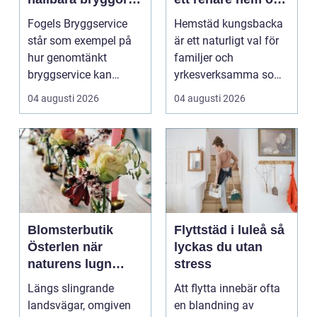
året runt
en lugnare vardag
Fogels Bryggservice
Hemstäd kungsbacka
står som exempel på
är ett naturligt val för
hur genomtänkt
familjer och
bryggservice kan
yrkesverksamma som
förvan...
vill ha ett rent hem
04 augusti 2026
04 augusti 2026
uta...
Blomsterbutik
Flyttstäd i luleå så
Österlen när
lyckas du utan
naturens lugn
stress
möter kreativt
Längs slingrande
Att flytta innebär ofta
hantverk
landsvägar, omgiven
en blandning av