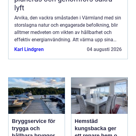
lyft
Arvika, den vackra småstaden i Värmland med sin
storslagna natur och engagerade befolkning, blir
alltmer medveten om vikten av hållbarhet och
effektiv energianvändning. Att värma upp sina
hem på ett energieffektivt oc...
Karl Lindgren
04 augusti 2026
Bryggservice för
Hemstäd
trygga och
kungsbacka ger
hållbara bryggor
ett renare hem och