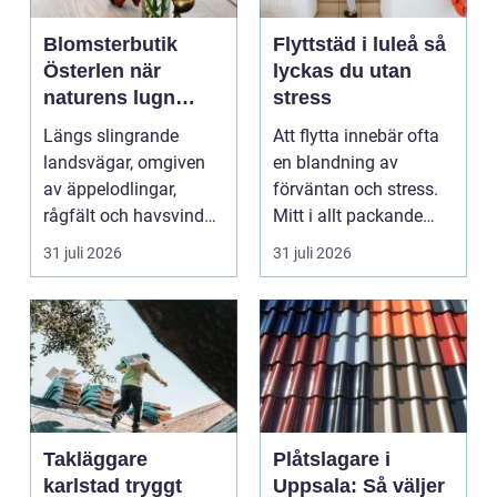
Blomsterbutik
Flyttstäd i luleå så
Österlen när
lyckas du utan
naturens lugn
stress
möter kreativt
Längs slingrande
Att flytta innebär ofta
hantverk
landsvägar, omgiven
en blandning av
av äppelodlingar,
förväntan och stress.
rågfält och havsvindar,
Mitt i allt packande
har
och planerande dy...
31 juli 2026
31 juli 2026
blomsterhantverke...
Takläggare
Plåtslagare i
karlstad tryggt
Uppsala: Så väljer