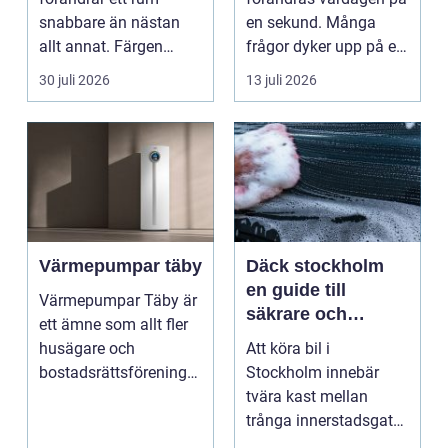
snabbare än nästan
en sekund. Många
allt annat. Färgen
frågor dyker upp på en
påverkar hur vi
gång: Vad händer nu...
30 juli 2026
13 juli 2026
upplever lju...
Värmepumpar täby
Däck stockholm
en guide till
Värmepumpar Täby är
säkrare och
ett ämne som allt fler
smartare däckval i
husägare och
Att köra bil i
storstan
bostadsrättsföreningar
Stockholm innebär
intresserar sig för n...
tvära kast mellan
trånga innerstadsgator,
motorvägspendling