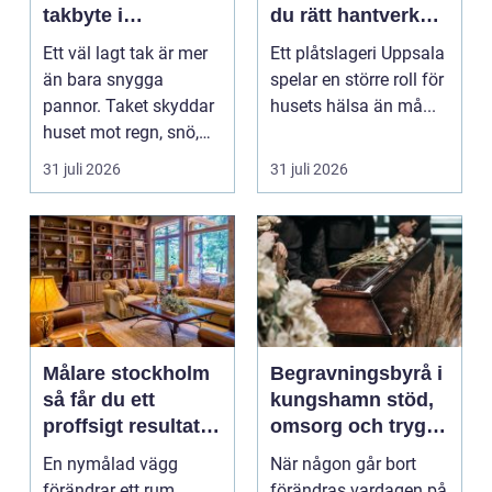
takbyte i
du rätt hantverkare
värmländskt klimat
för tak och fasad
Ett väl lagt tak är mer
Ett plåtslageri Uppsala
än bara snygga
spelar en större roll för
pannor. Taket skyddar
husets hälsa än må...
huset mot regn, snö,
blåst och stark vå...
31 juli 2026
31 juli 2026
Målare stockholm
Begravningsbyrå i
så får du ett
kungshamn stöd,
proffsigt resultat
omsorg och trygg
hemma
vägledning
En nymålad vägg
När någon går bort
förändrar ett rum
förändras vardagen på