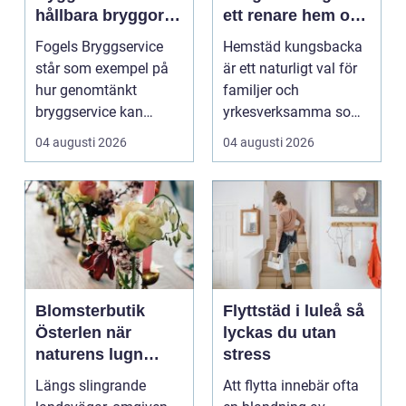
hållbara bryggor
ett renare hem och
året runt
en lugnare vardag
Fogels Bryggservice
Hemstäd kungsbacka
står som exempel på
är ett naturligt val för
hur genomtänkt
familjer och
bryggservice kan
yrkesverksamma som
förvan...
vill ha ett rent hem
04 augusti 2026
04 augusti 2026
uta...
Blomsterbutik
Flyttstäd i luleå så
Österlen när
lyckas du utan
naturens lugn
stress
möter kreativt
Längs slingrande
Att flytta innebär ofta
hantverk