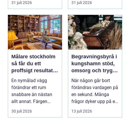
31 juli 2026
31 juli 2026
Målare stockholm
Begravningsbyrå i
så får du ett
kungshamn stöd,
proffsigt resultat
omsorg och trygg
hemma
vägledning
En nymålad vägg
När någon går bort
förändrar ett rum
förändras vardagen på
snabbare än nästan
en sekund. Många
allt annat. Färgen
frågor dyker upp på en
påverkar hur vi
gång: Vad händer nu...
30 juli 2026
13 juli 2026
upplever lju...