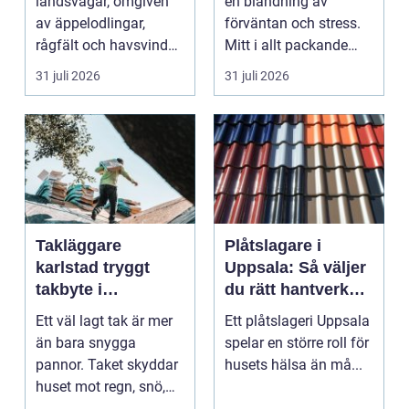
landsvägar, omgiven
en blandning av
av äppelodlingar,
förväntan och stress.
rågfält och havsvindar,
Mitt i allt packande
har
och planerande dy...
31 juli 2026
31 juli 2026
blomsterhantverke...
Takläggare
Plåtslagare i
karlstad tryggt
Uppsala: Så väljer
takbyte i
du rätt hantverkare
värmländskt klimat
för tak och fasad
Ett väl lagt tak är mer
Ett plåtslageri Uppsala
än bara snygga
spelar en större roll för
pannor. Taket skyddar
husets hälsa än må...
huset mot regn, snö,
blåst och stark vå...