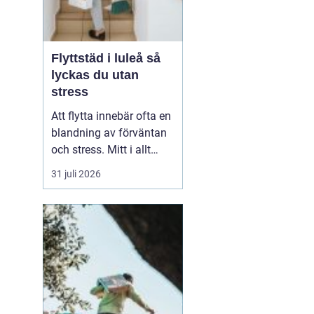
Flyttstäd i luleå så
lyckas du utan
stress
Att flytta innebär ofta en
blandning av förväntan
och stress. Mitt i allt
packande och
31 juli 2026
planerande dyker en av
de tyngsta punkterna
upp: flyttstädningen. För
många i Luleå är
flyttstäd Luleå något
som avgör om
besiktningen går
igenom, om