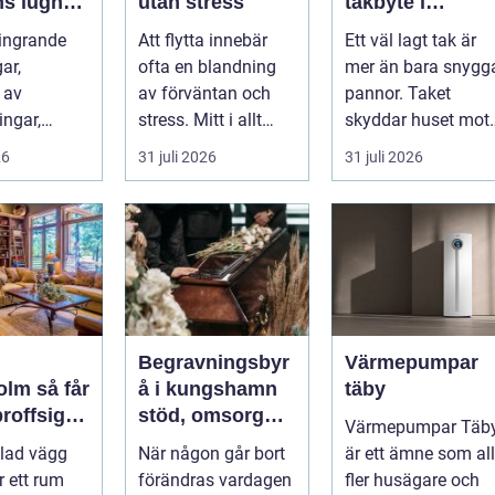
ns lugn
utan stress
takbyte i
reativt
värmländskt
ingrande
Att flytta innebär
Ett väl lagt tak är
rk
klimat
ar,
ofta en blandning
mer än bara snygg
 av
av förväntan och
pannor. Taket
ingar,
stress. Mitt i allt
skyddar huset mot
och
packande och
regn, snö, blåst och
26
31 juli 2026
31 juli 2026
ar, har
planerande dy...
stark vå...
hantverke...
Begravningsbyr
Värmepumpar
så får
å i kungshamn
täby
proffsigt
stöd, omsorg
Värmepumpar Täb
at hemma
och trygg
lad vägg
När någon går bort
är ett ämne som all
vägledning
r ett rum
förändras vardagen
fler husägare och