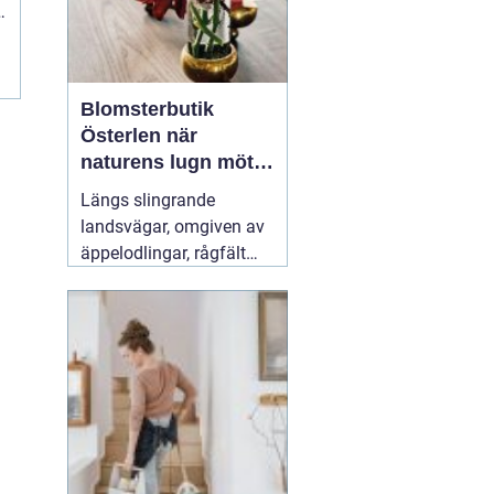
n
Blomsterbutik
Österlen när
naturens lugn möter
kreativt hantverk
Längs slingrande
landsvägar, omgiven av
äppelodlingar, rågfält
och havsvindar, har
blomsterhantverket på
Österlen fått en alldeles
egen karaktär. Här går
säsong, hållbarhet och
personligt uttryck före
snabba lösningar.
31 juli
2026