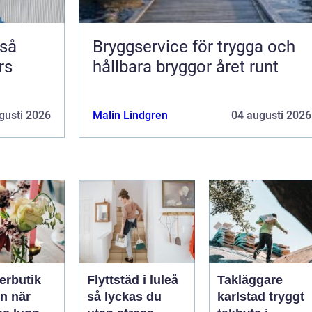
Bryggservice för trygga och
rs
hållbara bryggor året runt
gusti 2026
Malin Lindgren
04 augusti 2026
erbutik
Flyttstäd i luleå
Takläggare
när
så lyckas du
karlstad tryggt