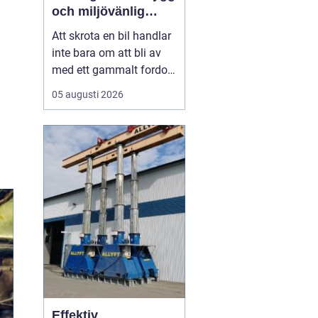
och miljövänlig
skrotning
Att skrota en bil handlar
inte bara om att bli av
med ett gammalt fordon.
För många bilägare i
05 augusti 2026
Stockholm väcker
processen frågor: Hur
går skrotningen till?
Vilka papper behövs?
Hur ser man till att bilen
tas om hand på ett
miljöriktigt sätt? En
seriö...
Effektiv