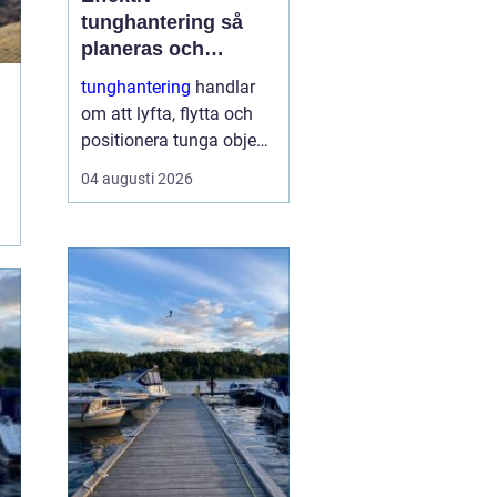
tunghantering så
planeras och
genomförs säkra
tunghantering
handlar
lyft
om att lyfta, flytta och
positionera tunga objekt
som maskiner, hus, broar
04 augusti 2026
och stora
industrikomponenter.
Arbetet kräver noggrann
planering,
specialutrustning och ett
stort fokus på
säkerhet....