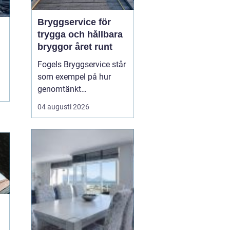
Bryggservice för
trygga och hållbara
bryggor året runt
Fogels Bryggservice står
som exempel på hur
genomtänkt
bryggservice kan
04 augusti 2026
förvandla en brygga från
en enkel landningsplats
till en säker och hållbar
lösning för både båtliv
och bad. Bryggserv...