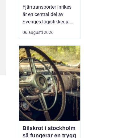
logistikkedja
Fjärrtransporter inrikes
är en central del av
Sveriges logistikkedja
och avgörande för att
06 augusti 2026
varor ska nå rätt plats i
rätt tid. Genom
välplanerade rutter,
samordnade flöden och
moderna fordon kan
före...
Bilskrot i stockholm
så fungerar en trygg