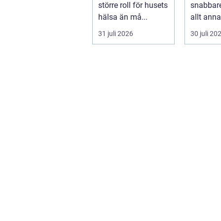
större roll för husets
snabbar
hälsa än må...
allt anna
påverkar
31 juli 2026
30 juli 20
upplever l