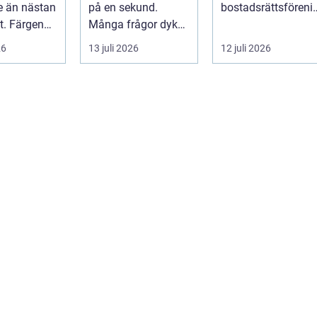
e än nästan
på en sekund.
bostadsrättsföreni
t. Färgen
Många frågor dyker
gar intresserar sig
 hur vi
upp på en gång:
för n...
26
13 juli 2026
12 juli 2026
ju...
Vad händer nu...