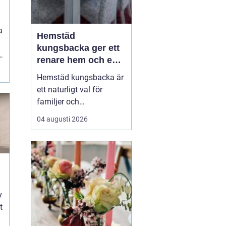
a
Hemstäd
kungsbacka ger ett
renare hem och en
lugnare vardag
Hemstäd kungsbacka är
ett naturligt val för
familjer och
yrkesverksamma som
04 augusti 2026
vill ha ett rent hem utan
att offra sin fritid.
Många upptäcker hur
mycket energi som
frigörs när de låter en
professionell städpartner
y
ta hand om
t
dammsugning,
moppning och d...