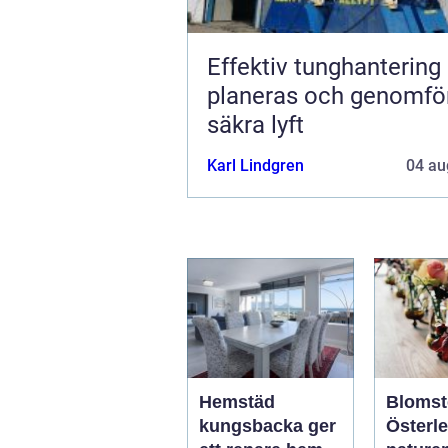
Effektiv tunghantering så
planeras och genomfö
säkra lyft
Karl Lindgren
04 au
Hemstäd
Blomst
kungsbacka ger
Österlen 