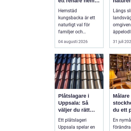
ett renare hem
nature
och en lugnare
möter k
Hemstäd
Längs sl
vardag
hantve
kungsbacka är ett
landsväg
naturligt val för
omgiven
familjer och
äppelodl
yrkesverksamma
rågfält 
04 augusti 2026
31 juli 20
som vill ha ett rent
havsvind
hem uta...
blomster
Plåtslagare i
Målare
Uppsala: Så
stockholm 
väljer du rätt
du ett 
hantverkare för
result
Ett plåtslageri
En nymå
tak och fasad
Uppsala spelar en
förändra