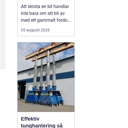
skrotning
Att skrota en bil handlar
inte bara om att bli av
med ett gammalt fordon.
För många bilägare i
05 augusti 2026
Stockholm väcker
processen frågor: Hur
går skrotningen till?
Vilka papper behövs?
Hur ser man till att bilen
tas om hand på ett
miljöriktigt sätt? En
seriö...
Effektiv
tunghantering så