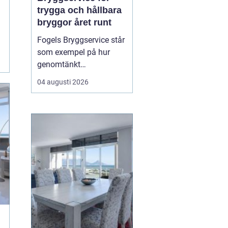
trygga och hållbara
bryggor året runt
Fogels Bryggservice står
som exempel på hur
genomtänkt
bryggservice kan
04 augusti 2026
förvandla en brygga från
en enkel landningsplats
till en säker och hållbar
lösning för både båtliv
och bad. Bryggserv...