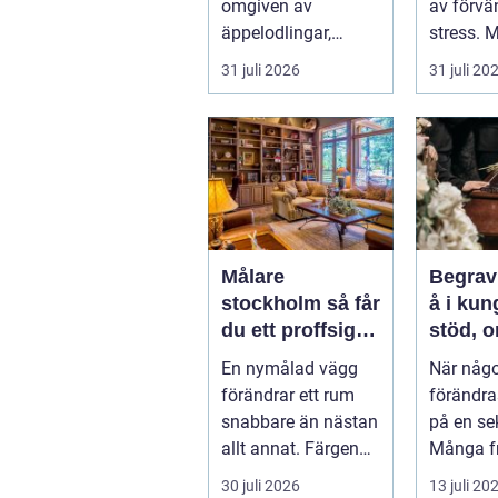
omgiven av
av förvä
äppelodlingar,
stress. Mi
rågfält och
packand
31 juli 2026
31 juli 20
havsvindar, har
planeran
blomsterhantverke...
Målare
Begrav
stockholm så får
å i ku
du ett proffsigt
stöd, 
resultat hemma
och tr
En nymålad vägg
När någo
vägled
förändrar ett rum
förändra
snabbare än nästan
på en se
allt annat. Färgen
Många fr
påverkar hur vi
upp på e
30 juli 2026
13 juli 20