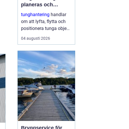
planeras och
genomförs säkra
tunghantering
handlar
lyft
om att lyfta, flytta och
positionera tunga objekt
som maskiner, hus, broar
04 augusti 2026
och stora
industrikomponenter.
Arbetet kräver noggrann
planering,
specialutrustning och ett
stort fokus på
säkerhet....
Bryggservice för