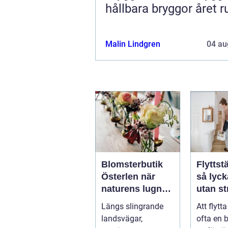
hållbara bryggor året r
Malin Lindgren
04 au
Blomsterbutik
Flyttstä
Österlen när
så lyc
naturens lugn
utan st
möter kreativt
Längs slingrande
Att flytt
hantverk
landsvägar,
ofta en 