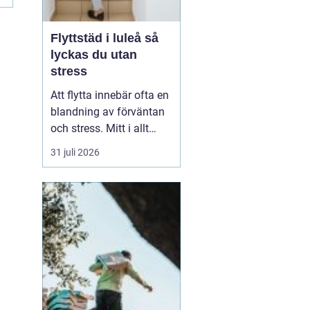
g
Flyttstäd i luleå så
lyckas du utan
stress
Att flytta innebär ofta en
blandning av förväntan
och stress. Mitt i allt
packande och
31 juli 2026
planerande dyker en av
de tyngsta punkterna
upp: flyttstädningen. För
många i Luleå är
flyttstäd Luleå något
som avgör om
besiktningen går
igenom, om
depositionen ...