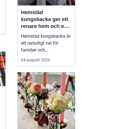
Hemstäd
kungsbacka ger ett
renare hem och en
lugnare vardag
Hemstäd kungsbacka är
ett naturligt val för
familjer och
yrkesverksamma som
04 augusti 2026
vill ha ett rent hem utan
att offra sin fritid.
Många upptäcker hur
mycket energi som
frigörs när de låter en
professionell städpartner
ta hand om
dammsugning,
moppning och d...