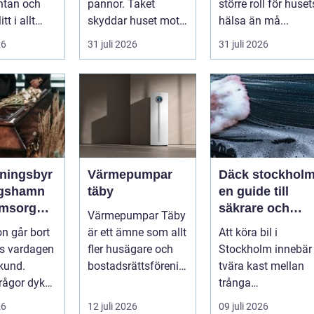
ntan och
pannor. Taket
större roll för huset
tt i allt
skyddar huset mot
hälsa än må...
e och
regn, snö, blåst och
26
31 juli 2026
31 juli 2026
de dy...
stark vå...
ningsbyr
Värmepumpar
Däck stockhol
ngshamn
täby
en guide till
omsorg
säkrare och
Värmepumpar Täby
ygg
smartare
n går bort
är ett ämne som allt
Att köra bil i
ning
däckval i
s vardagen
fler husägare och
Stockholm innebär
storstan
kund.
bostadsrättsförenin
tvära kast mellan
ågor dyker
gar intresserar sig
trånga
n gång:
för n...
innerstadsgator,
26
12 juli 2026
09 juli 2026