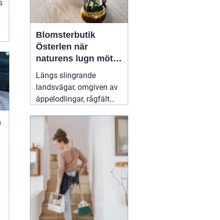
s
Blomsterbutik
Österlen när
naturens lugn möter
kreativt hantverk
Längs slingrande
landsvägar, omgiven av
äppelodlingar, rågfält
och havsvindar, har
m
blomsterhantverket på
Österlen fått en alldeles
egen karaktär. Här går
säsong, hållbarhet och
personligt uttryck före
snabba lösningar.
31 juli
2026