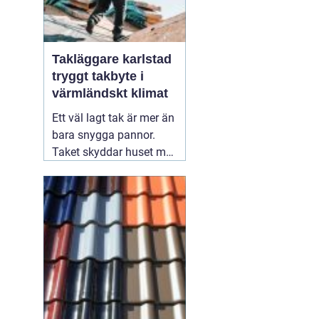
Takläggare karlstad
tryggt takbyte i
värmländskt klimat
Ett väl lagt tak är mer än
bara snygga pannor.
Taket skyddar huset mot
regn, snö, blåst och stark
vårsol. I Karlstad och
övriga Värmland, där
vintern kan vara lång
och nederbörden
varierar, får taket arbeta
hårt året runt. Därför blir
valet
31 juli 2026