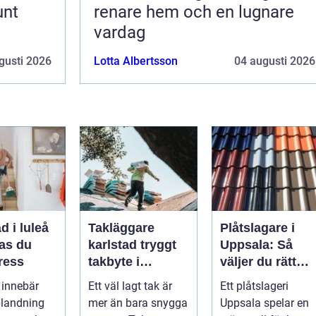
unt
renare hem och en lugnare
vardag
gusti 2026
Lotta Albertsson
04 augusti 2026
d i luleå
Takläggare
Plåtslagare i
kas du
karlstad tryggt
Uppsala: Så
ress
takbyte i
väljer du rätt
värmländskt
hantverkare för
a innebär
Ett väl lagt tak är
Ett plåtslageri
klimat
tak och fasad
blandning
mer än bara snygga
Uppsala spelar en