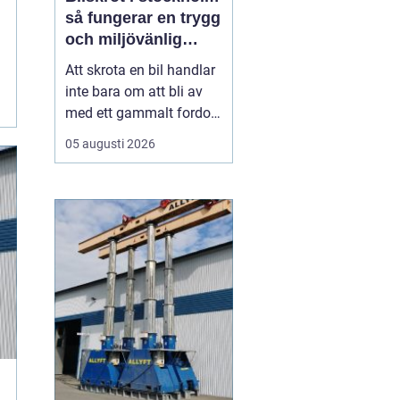
så fungerar en trygg
och miljövänlig
skrotning
Att skrota en bil handlar
inte bara om att bli av
med ett gammalt fordon.
För många bilägare i
05 augusti 2026
Stockholm väcker
processen frågor: Hur
går skrotningen till?
Vilka papper behövs?
Hur ser man till att bilen
tas om hand på ett
miljöriktigt sätt? En
seriö...