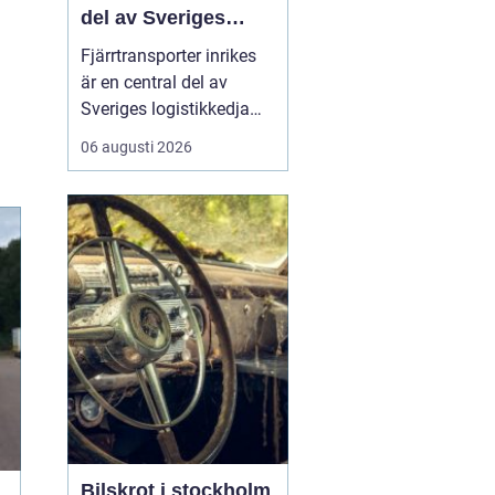
del av Sveriges
logistikkedja
Fjärrtransporter inrikes
är en central del av
Sveriges logistikkedja
och avgörande för att
06 augusti 2026
varor ska nå rätt plats i
rätt tid. Genom
välplanerade rutter,
samordnade flöden och
moderna fordon kan
före...
Bilskrot i stockholm