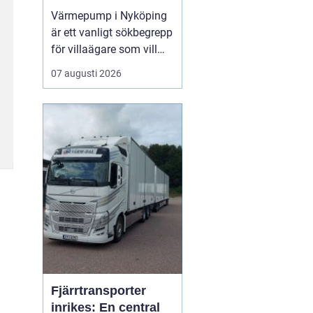
din bostad
Värmepump i Nyköping
är ett vanligt sökbegrepp
för villaägare som vill
sänka sina
07 augusti 2026
energikostnader och
samtidigt få ett
behagligt inomhusklimat
året runt. Många i
området vänder sig till ...
Fjärrtransporter
inrikes: En central