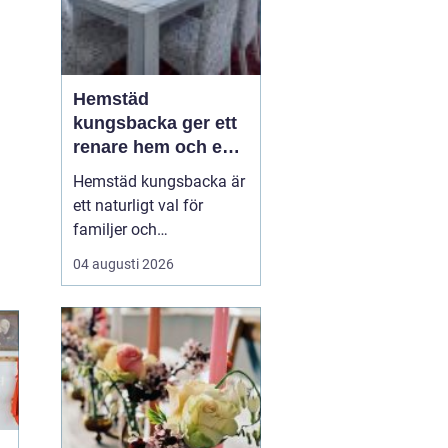
Hemstäd
kungsbacka ger ett
renare hem och en
lugnare vardag
Hemstäd kungsbacka är
ett naturligt val för
familjer och
yrkesverksamma som
04 augusti 2026
vill ha ett rent hem utan
att offra sin fritid.
Många upptäcker hur
mycket energi som
frigörs när de låter en
professionell städpartner
ta hand om
dammsugning,