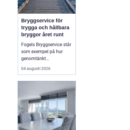
Bryggservice för
trygga och hållbara
bryggor året runt
Fogels Bryggservice står
som exempel på hur
genomtänkt
bryggservice kan
04 augusti 2026
förvandla en brygga från
en enkel landningsplats
till en säker och hållbar
lösning för både båtliv
och bad. Bryggserv...