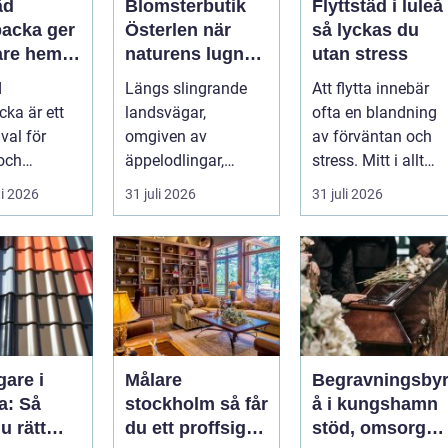
äd
Blomsterbutik
Flyttstäd i luleå
acka ger
Österlen när
så lyckas du
are hem
naturens lugn
utan stress
 lugnare
möter kreativt
d
Längs slingrande
Att flytta innebär
hantverk
ka är ett
landsvägar,
ofta en blandning
 val för
omgiven av
av förväntan och
 och
äppelodlingar,
stress. Mitt i allt
rksamma
rågfält och
packande och
i 2026
31 juli 2026
31 juli 2026
ha ett rent
havsvindar, har
planerande dy...
..
blomsterhantverke...
gare i
Målare
Begravningsby
a: Så
stockholm så får
å i kungshamn
u rätt
du ett proffsigt
stöd, omsorg