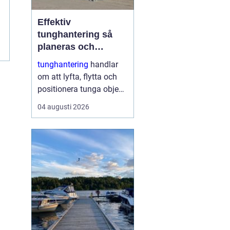
Effektiv
tunghantering så
planeras och
genomförs säkra
tunghantering
handlar
lyft
om att lyfta, flytta och
positionera tunga objekt
som maskiner, hus, broar
04 augusti 2026
och stora
industrikomponenter.
Arbetet kräver noggrann
planering,
specialutrustning och ett
stort fokus på
säkerhet....