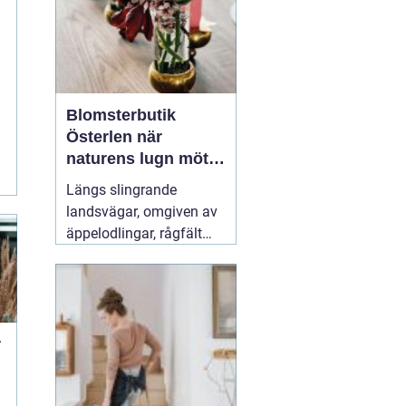
moppning och d...
Blomsterbutik
Österlen när
naturens lugn möter
kreativt hantverk
Längs slingrande
landsvägar, omgiven av
äppelodlingar, rågfält
och havsvindar, har
blomsterhantverket på
Österlen fått en alldeles
egen karaktär. Här går
säsong, hållbarhet och
r
personligt uttryck före
snabba lösningar.
31 juli