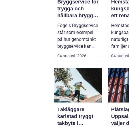
Bryggservice för
Hemst
trygga och
kungsb
hållbara bryggor
ett ren
året runt
och en
Fogels Bryggservice
Hemstä
vardag
står som exempel
kungsbac
på hur genomtänkt
naturligt
bryggservice kan
familjer
förvan...
yrkesve
04 augusti 2026
04 august
som vill 
hem uta.
Takläggare
Plåtsla
karlstad tryggt
Uppsal
takbyte i
väljer d