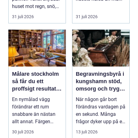
huset mot regn, snö,
blåst och stark vå...
31 juli 2026
31 juli 2026
Målare stockholm
Begravningsbyrå i
så får du ett
kungshamn stöd,
proffsigt resultat
omsorg och trygg
hemma
vägledning
En nymålad vägg
När någon går bort
förändrar ett rum
förändras vardagen på
snabbare än nästan
en sekund. Många
allt annat. Färgen
frågor dyker upp på en
påverkar hur vi
gång: Vad händer nu...
30 juli 2026
13 juli 2026
upplever lju...