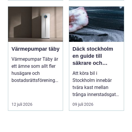
Värmepumpar täby
Däck stockholm
en guide till
Värmepumpar Täby är
säkrare och
ett ämne som allt fler
smartare däckval i
husägare och
Att köra bil i
storstan
bostadsrättsföreningar
Stockholm innebär
intresserar sig för n...
tvära kast mellan
trånga innerstadsgator,
motorvägspendling
12 juli 2026
09 juli 2026
och ibl...