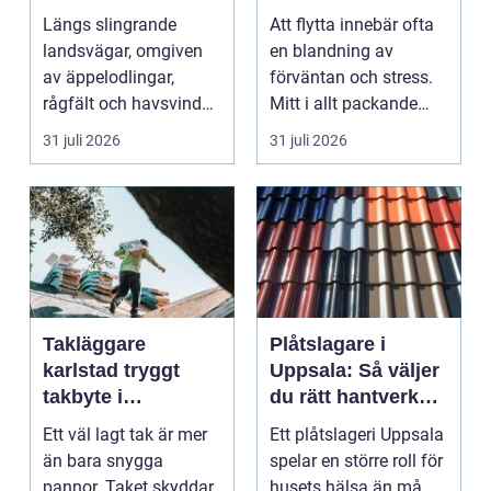
möter kreativt
Längs slingrande
Att flytta innebär ofta
hantverk
landsvägar, omgiven
en blandning av
av äppelodlingar,
förväntan och stress.
rågfält och havsvindar,
Mitt i allt packande
har
och planerande dy...
31 juli 2026
31 juli 2026
blomsterhantverke...
Takläggare
Plåtslagare i
karlstad tryggt
Uppsala: Så väljer
takbyte i
du rätt hantverkare
värmländskt klimat
för tak och fasad
Ett väl lagt tak är mer
Ett plåtslageri Uppsala
än bara snygga
spelar en större roll för
pannor. Taket skyddar
husets hälsa än må...