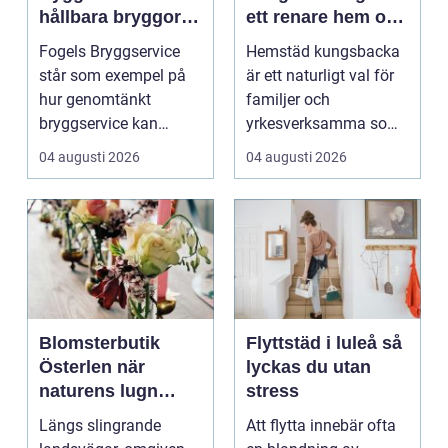
hållbara bryggor
ett renare hem och
året runt
en lugnare vardag
Fogels Bryggservice
Hemstäd kungsbacka
står som exempel på
är ett naturligt val för
hur genomtänkt
familjer och
bryggservice kan
yrkesverksamma som
förvan...
vill ha ett rent hem
04 augusti 2026
04 augusti 2026
uta...
Blomsterbutik
Flyttstäd i luleå så
Österlen när
lyckas du utan
naturens lugn
stress
möter kreativt
Längs slingrande
Att flytta innebär ofta
hantverk