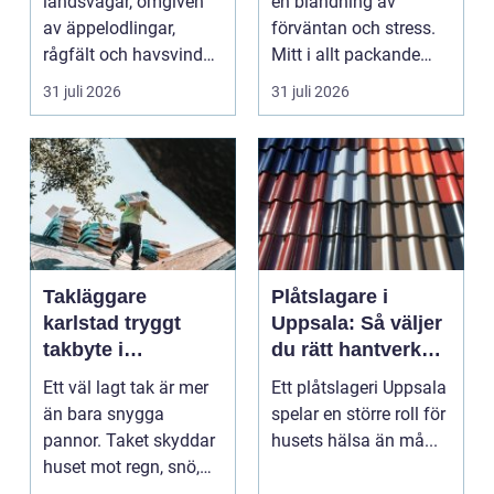
landsvägar, omgiven
en blandning av
av äppelodlingar,
förväntan och stress.
rågfält och havsvindar,
Mitt i allt packande
har
och planerande dy...
31 juli 2026
31 juli 2026
blomsterhantverke...
Takläggare
Plåtslagare i
karlstad tryggt
Uppsala: Så väljer
takbyte i
du rätt hantverkare
värmländskt klimat
för tak och fasad
Ett väl lagt tak är mer
Ett plåtslageri Uppsala
än bara snygga
spelar en större roll för
pannor. Taket skyddar
husets hälsa än må...
huset mot regn, snö,
blåst och stark vå...