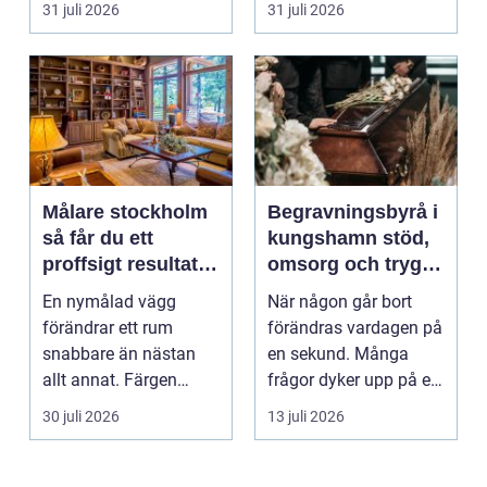
31 juli 2026
31 juli 2026
Målare stockholm
Begravningsbyrå i
så får du ett
kungshamn stöd,
proffsigt resultat
omsorg och trygg
hemma
vägledning
En nymålad vägg
När någon går bort
förändrar ett rum
förändras vardagen på
snabbare än nästan
en sekund. Många
allt annat. Färgen
frågor dyker upp på en
påverkar hur vi
gång: Vad händer nu...
30 juli 2026
13 juli 2026
upplever lju...