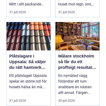
Mitt i allt packande
huset mot regn, snö,
och planerande dy...
blåst och stark vå...
31 juli 2026
31 juli 2026
Plåtslagare i
Målare stockholm
Uppsala: Så väljer
så får du ett
du rätt hantverkare
proffsigt resultat
för tak och fasad
hemma
Ett plåtslageri Uppsala
En nymålad vägg
spelar en större roll för
förändrar ett rum
husets hälsa än må...
snabbare än nästan
allt annat. Färgen
påverkar hur vi
31 juli 2026
30 juli 2026
upplever lju...