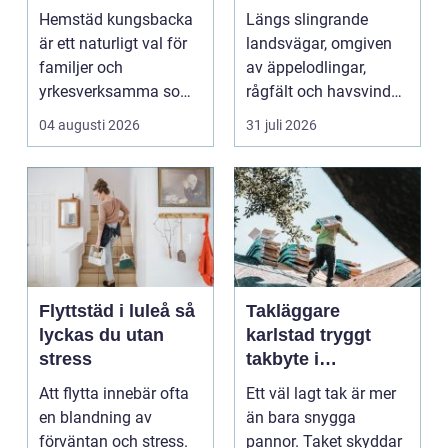
en lugnare vardag
möter kreativt
Hemstäd kungsbacka
Längs slingrande
hantverk
är ett naturligt val för
landsvägar, omgiven
familjer och
av äppelodlingar,
yrkesverksamma som
rågfält och havsvindar,
vill ha ett rent hem
har
04 augusti 2026
31 juli 2026
uta...
blomsterhantverke...
Flyttstäd i luleå så
Takläggare
lyckas du utan
karlstad tryggt
stress
takbyte i
värmländskt klimat
Att flytta innebär ofta
Ett väl lagt tak är mer
en blandning av
än bara snygga
förväntan och stress.
pannor. Taket skyddar