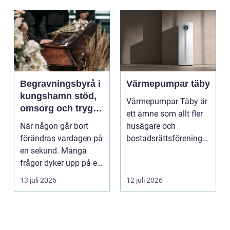
Begravningsbyrå i
Värmepumpar täby
kungshamn stöd,
Värmepumpar Täby är
omsorg och trygg
ett ämne som allt fler
vägledning
När någon går bort
husägare och
förändras vardagen på
bostadsrättsföreningar
en sekund. Många
intresserar sig för n...
frågor dyker upp på en
gång: Vad händer nu...
13 juli 2026
12 juli 2026