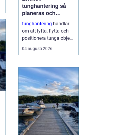
tunghantering så
planeras och
genomförs säkra
tunghantering
handlar
lyft
om att lyfta, flytta och
positionera tunga objekt
som maskiner, hus, broar
04 augusti 2026
och stora
industrikomponenter.
Arbetet kräver noggrann
planering,
specialutrustning och ett
stort fokus på
säkerhet....