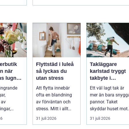
erbutik
Flyttstäd i luleå
Takläggare
när
så lyckas du
karlstad tryggt
ns lugn
utan stress
takbyte i
reativt
värmländskt
ingrande
Att flytta innebär
Ett väl lagt tak är
rk
klimat
ar,
ofta en blandning
mer än bara snygg
 av
av förväntan och
pannor. Taket
ingar,
stress. Mitt i allt
skyddar huset mot
och
packande och
regn, snö, blåst och
26
31 juli 2026
31 juli 2026
ar, har
planerande dy...
stark vå...