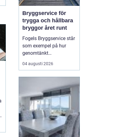
Bryggservice för
trygga och hållbara
bryggor året runt
Fogels Bryggservice står
som exempel på hur
genomtänkt
bryggservice kan
04 augusti 2026
förvandla en brygga från
en enkel landningsplats
till en säker och hållbar
lösning för både båtliv
och bad. Bryggserv...
a