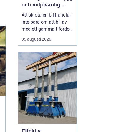
och miljövänlig
skrotning
Att skrota en bil handlar
inte bara om att bli av
med ett gammalt fordon.
För många bilägare i
05 augusti 2026
Stockholm väcker
processen frågor: Hur
går skrotningen till?
Vilka papper behövs?
Hur ser man till att bilen
tas om hand på ett
miljöriktigt sätt? En
seriö...
Effektiv