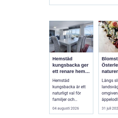
Hemstäd
Blomst
kungsbacka ger
Österlen 
ett renare hem
nature
och en lugnare
möter k
Hemstäd
Längs sl
vardag
hantve
kungsbacka är ett
landsväg
naturligt val för
omgiven
familjer och
äppelodl
yrkesverksamma
rågfält 
04 augusti 2026
31 juli 20
som vill ha ett rent
havsvind