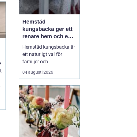
Hemstäd
kungsbacka ger ett
renare hem och en
lugnare vardag
Hemstäd kungsbacka är
ett naturligt val för
familjer och
y
yrkesverksamma som
t
04 augusti 2026
vill ha ett rent hem utan
att offra sin fritid.
n
Många upptäcker hur
mycket energi som
frigörs när de låter en
professionell städpartner
ta hand om
dammsugning,
moppning och d...