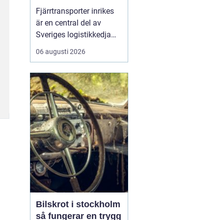
logistikkedja
Fjärrtransporter inrikes
är en central del av
Sveriges logistikkedja
och avgörande för att
06 augusti 2026
varor ska nå rätt plats i
rätt tid. Genom
välplanerade rutter,
samordnade flöden och
moderna fordon kan
före...
Bilskrot i stockholm
så fungerar en trygg