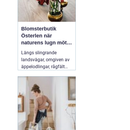
Blomsterbutik
Österlen när
naturens lugn möter
kreativt hantverk
Längs slingrande
landsvägar, omgiven av
äppelodlingar, rågfält
och havsvindar, har
blomsterhantverket på
Österlen fått en alldeles
egen karaktär. Här går
säsong, hållbarhet och
personligt uttryck före
snabba lösningar.
31 juli
2026