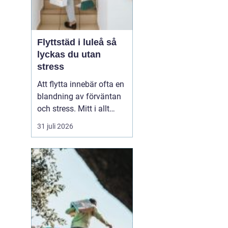
Flyttstäd i luleå så
lyckas du utan
stress
Att flytta innebär ofta en
blandning av förväntan
och stress. Mitt i allt
packande och
31 juli 2026
planerande dyker en av
de tyngsta punkterna
upp: flyttstädningen. För
många i Luleå är
flyttstäd Luleå något
som avgör om
besiktningen går
igenom, om