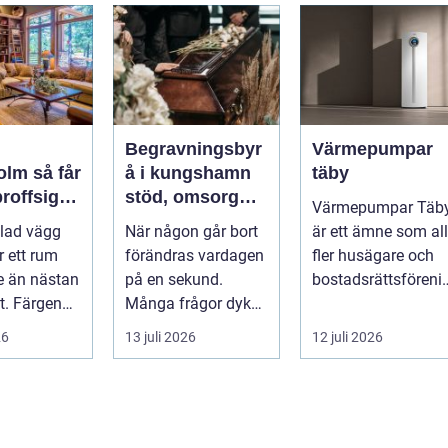
hantverke...
Begravningsbyr
Värmepumpar
så får
å i kungshamn
täby
proffsigt
stöd, omsorg
Värmepumpar Täb
at hemma
och trygg
lad vägg
När någon går bort
är ett ämne som all
vägledning
r ett rum
förändras vardagen
fler husägare och
e än nästan
på en sekund.
bostadsrättsföreni
t. Färgen
Många frågor dyker
gar intresserar sig
 hur vi
upp på en gång:
för n...
26
13 juli 2026
12 juli 2026
ju...
Vad händer nu...