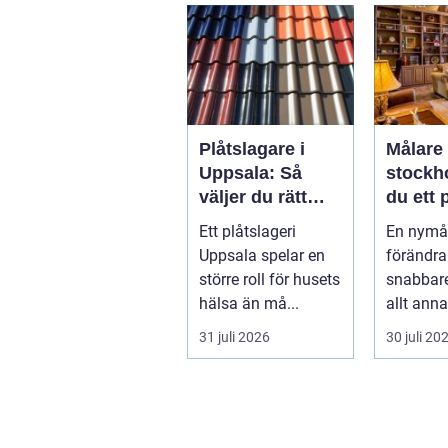
hem uta...
blomster
Plåtslagare i
Målare
Uppsala: Så
stockholm 
väljer du rätt
du ett 
hantverkare för
result
Ett plåtslageri
En nymå
tak och fasad
Uppsala spelar en
förändra
större roll för husets
snabbar
hälsa än må...
allt anna
påverkar
31 juli 2026
30 juli 20
upplever l