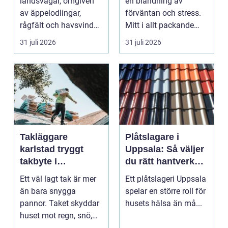
landsvägar, omgiven
en blandning av
av äppelodlingar,
förväntan och stress.
rågfält och havsvindar,
Mitt i allt packande
har
och planerande dy...
31 juli 2026
31 juli 2026
blomsterhantverke...
Takläggare
Plåtslagare i
karlstad tryggt
Uppsala: Så väljer
takbyte i
du rätt hantverkare
värmländskt klimat
för tak och fasad
Ett väl lagt tak är mer
Ett plåtslageri Uppsala
än bara snygga
spelar en större roll för
pannor. Taket skyddar
husets hälsa än må...
huset mot regn, snö,
blåst och stark vå...