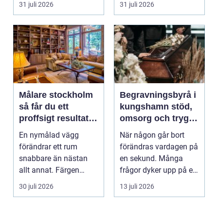
31 juli 2026
31 juli 2026
Målare stockholm
Begravningsbyrå i
så får du ett
kungshamn stöd,
proffsigt resultat
omsorg och trygg
hemma
vägledning
En nymålad vägg
När någon går bort
förändrar ett rum
förändras vardagen på
snabbare än nästan
en sekund. Många
allt annat. Färgen
frågor dyker upp på en
påverkar hur vi
gång: Vad händer nu...
30 juli 2026
13 juli 2026
upplever lju...