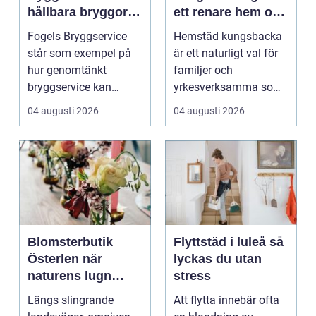
hållbara bryggor
ett renare hem och
året runt
en lugnare vardag
Fogels Bryggservice
Hemstäd kungsbacka
står som exempel på
är ett naturligt val för
hur genomtänkt
familjer och
bryggservice kan
yrkesverksamma som
förvan...
vill ha ett rent hem
04 augusti 2026
04 augusti 2026
uta...
Blomsterbutik
Flyttstäd i luleå så
Österlen när
lyckas du utan
naturens lugn
stress
möter kreativt
Längs slingrande
Att flytta innebär ofta
hantverk